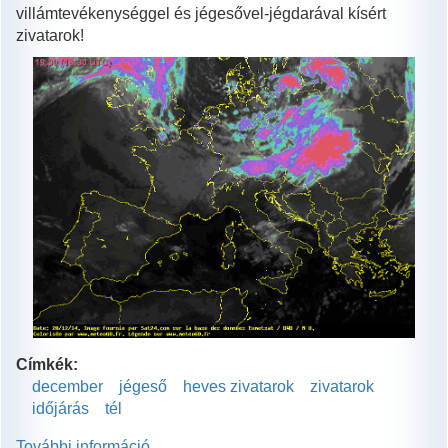
villámtevékenységgel és jégesővel-jégdarával kísért
zivatarok!
Címkék:
december
jégeső
heves zivatarok
zivatarok
időjárás
tél
További információ
Jégeső