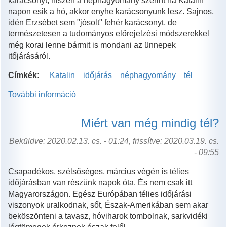
karácsonyt, hiszen a néphagyomány szerint ha Katalin
napon esik a hó, akkor enyhe karácsonyunk lesz. Sajnos,
idén Erzsébet sem "jósolt" fehér karácsonyt, de
természetesen a tudományos előrejelzési módszerekkel
még korai lenne bármit is mondani az ünnepek
itőjárásáról.
Címkék:
Katalin
időjárás
néphagyomány
tél
További információ
Katalin
napi
időjóslás
Miért van még mindig tél?
tartalommal
kapcsolatosan
Beküldve: 2020.02.13. cs. - 01:24, frissítve: 2020.03.19. cs.
- 09:55
Csapadékos, szélsőséges, március végén is télies
időjárásban van részünk napok óta. És nem csak itt
Magyarországon. Egész Európában télies időjárási
viszonyok uralkodnak, sőt, Észak-Amerikában sem akar
beköszönteni a tavasz, hóviharok tombolnak, sarkvidéki