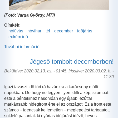
(Fotó: Varga György, MTI)
Címkék:
hófúvás
hóvihar
tél
december
időjárás
extrém idő
További információ
Hófúvás
tombol
az
Jégeső tombolt decemberben!
országban
tartalommal
Beküldve: 2020.02.13. cs. - 01:45, frissítve: 2020.03.02. h. -
kapcsolatosan
11:30
Igazi tavaszi idő tört rá hazánkra a karácsony előtti
napokban. De hogy ne legyen ilyen idilli a kép, szombat
este a péntekihez hasonlóan egy újabb, ezúttal
markánsabb hidegfront érte el az országot. Ez a front este
számos – igencsak kellemetlen – meglepetést tartogatott:
sokfelé pattantak ki nyárias időjárást idéző, heves