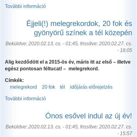
További információ
Hosszú
lesz
a
Éjjeli(!) melegrekordok, 20 fok és
tél
gyönyörű színek a tél közepén
a
medvék
Beküldve: 2020.02.13. cs. - 01:45, frissítve: 2020.02.27. cs.
szerint
- 16:05
tartalommal
kapcsolatosan
Alig kezdődött el a 2015-ös év, máris itt az első – illetve
egész pontosan féltucat! – melegrekord.
Címkék:
melegrekord
20 fok
tél
időjárás előrejelzés
További információ
Éjjeli(!)
melegrekordok,
20
Ónos esővel indul az új év!
fok
és
Beküldve: 2020.02.13. cs. - 01:45, frissítve: 2020.02.27. cs.
gyönyörű
- 15:57