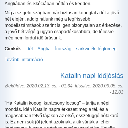
Angliában és Skóciában hétfőn és kedden.
Míg a szigetországban már biztosan kopogtat a tél a jövő
hét elején, addig nálunk még a legfrissebb
modellszámítások szerint is igen bizonytalan az érkezése,
a jövő hét végéig ugyan csapadékosabbra, de téliesre
még nem fordul időjárásunk.
Címkék:
tél
Anglia
Írország
sarkvidéki légtömeg
További információ
Angliában
és
Írországban
Katalin napi időjóslás
már
kopogtat
Beküldve: 2020.02.13. cs. - 01:34, frissítve: 2020.03.05. cs.
a
- 12:03
tél
"Ha Katalin kopog, karácsony locsog" – tartja a népi
tartalommal
mondás. Idén Katalin napra érkezett meg a tél, és a
kapcsolatosan
magasabban felvő tájakon az első, összefüggő hótakaró
is. Ez nem sok jót jelent azoknak, akik várják a fehér