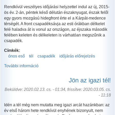
színek
Rendkívül veszélyes időjárási helyzettel indul az új, 2015-
a
ös év. 2-án, péntek késő délután északnyugat, észak felől
tél
egy gyors mozgású hidegfront érte el a Kárpát-medence
közepén
térségét. A front csapadéksávja az esti órákban délkelet
tartalommal
felé haladva át is vonul az országon, az éjszaka második
kapcsolatosan
felében keleten és délkeleten is várhatóan megszűnik a
csapadék.
Címkék:
ónos eső
tél
csapadék
időjárás előrejelzés
További információ
Ónos
esővel
indul
Jön az igazi tél!
az
új
Beküldve: 2020.02.13. cs. - 01:34, frissítve: 2020.03.05. cs.
év!
- 11:18
tartalommal
Idén a tél még nem mutatta meg igazi arcát hazánkban: az
kapcsolatosan
év első három hete rendkívül enyhének bizonyult, nem