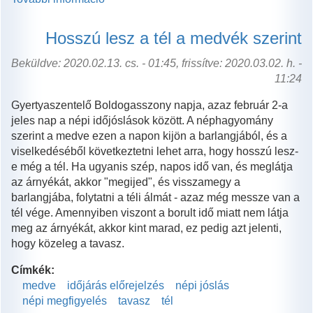
tombolt
decemberben!
Hosszú lesz a tél a medvék szerint
tartalommal
kapcsolatosan
Beküldve: 2020.02.13. cs. - 01:45, frissítve: 2020.03.02. h. -
11:24
Gyertyaszentelő Boldogasszony napja, azaz február 2-a
jeles nap a népi időjóslások között. A néphagyomány
szerint a medve ezen a napon kijön a barlangjából, és a
viselkedéséből következtetni lehet arra, hogy hosszú lesz-
e még a tél. Ha ugyanis szép, napos idő van, és meglátja
az árnyékát, akkor "megijed", és visszamegy a
barlangjába, folytatni a téli álmát - azaz még messze van a
tél vége. Amennyiben viszont a borult idő miatt nem látja
meg az árnyékát, akkor kint marad, ez pedig azt jelenti,
hogy közeleg a tavasz.
Címkék:
medve
időjárás előrejelzés
népi jóslás
népi megfigyelés
tavasz
tél