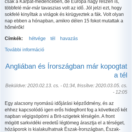
csak a Kárpát-medencében, de Európa nagy részén is,
többfelé már-már tavaszias volt az idő. Jól jelzi ezt, hogy
sokfelé kinyíltak a virágok és kirügyeztek a fák. Volt olyan
nap ebben a hónapban, amikro délen 15 fokot mutattak a
hőmérők!
Címkék:
hétvége
tél
havazás
További információ
Jön
az
igazi
Angliában és Írországban már kopogtat
tél!
a tél
tartalommal
kapcsolatosan
Beküldve: 2020.02.13. cs. - 01:34, frissítve: 2020.03.05. cs.
- 12:05
Egy alacsony nyomású időjárási képződmény, és az
ehhez kapcsolódó igen erős hidegfront fog a következő két
napban végigsöpörni a Brit-szigetek térségén. A front
mögött sarkvidéki eredetű légtömeg árasztja el a térséget,
hózáporok is kialakulhatnak Észak-Írországban, Észak-