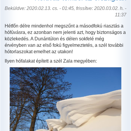
első
napján
Beküldve: 2020.02.13. cs. - 01:45, frissítve: 2020.03.02. h. -
tartalommal
11:37
kapcsolatosan
Hétfőn délre mindenhol megszűnt a másodfokú riasztás a
hófúvásra, ez azonban nem jelenti azt, hogy biztonságos a
közlekedés. A Dunántúlon és délen sokfelé még
érvényben van az első fokú figyelmeztetés, a szél további
hótorlaszokat emelhet az utakon!
Ilyen hófalakat épített a szél Zala megyében: