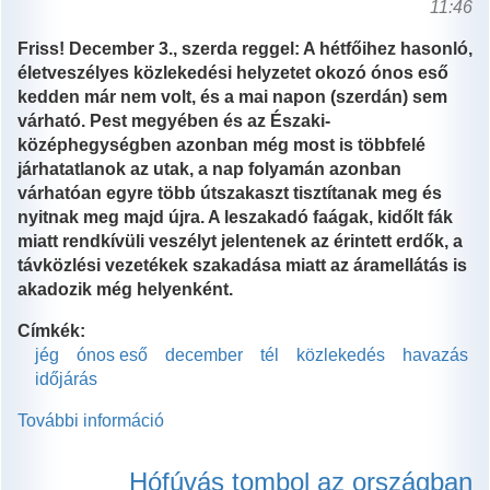
11:46
Friss! December 3., szerda reggel: A hétfőihez hasonló,
életveszélyes közlekedési helyzetet okozó ónos eső
kedden már nem volt, és a mai napon (szerdán) sem
várható. Pest megyében és az Északi-
középhegységben azonban még most is többfelé
járhatatlanok az utak, a nap folyamán azonban
várhatóan egyre több útszakaszt tisztítanak meg és
nyitnak meg majd újra. A leszakadó faágak, kidőlt fák
miatt rendkívüli veszélyt jelentenek az érintett erdők, a
távközlési vezetékek szakadása miatt az áramellátás is
akadozik még helyenként.
Címkék:
jég
ónos eső
december
tél
közlekedés
havazás
időjárás
További információ
"Jégkatasztrófa"
a
tél
Hófúvás tombol az országban