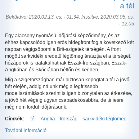
a tél
Beküldve: 2020.02.13. cs. - 01:34, frissítve: 2020.03.05. cs.
- 12:05
Egy alacsony nyomású időjárási képződmény, és az
ehhez kapcsolódó igen erős hidegfront fog a következő két
napban végigsöpörni a Brit-szigetek térségén. A front
mögött sarkvidéki eredetű légtömeg árasztja el a térséget,
hózáporok is kialakulhatnak Észak-Írországban, Észak-
Angliában és Skóciában hétfőn és kedden.
Míg a szigetországban már biztosan kopogtat a tél a jövő
hét elején, addig nálunk még a legfrissebb
modellszámítások szerint is igen bizonytalan az érkezése,
a jövő hét végéig ugyan csapadékosabbra, de téliesre
még nem fordul időjárásunk.
Címkék:
tél
Anglia
Írország
sarkvidéki légtömeg
További információ
Angliában
és