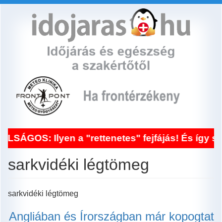
Ugrás
a
tartalomra
SÁGOS: Ilyen a "rettenetes" fejfájás! És így seg
sarkvidéki légtömeg
sarkvidéki légtömeg
Angliában és Írországban már kopogtat