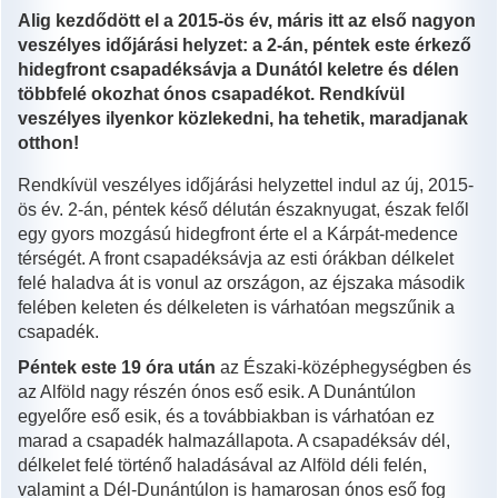
Alig kezdődött el a 2015-ös év, máris itt az első nagyon
veszélyes időjárási helyzet: a 2-án, péntek este érkező
hidegfront csapadéksávja a Dunától keletre és délen
többfelé okozhat ónos csapadékot. Rendkívül
veszélyes ilyenkor közlekedni, ha tehetik, maradjanak
otthon!
Rendkívül veszélyes időjárási helyzettel indul az új, 2015-
ös év. 2-án, péntek késő délután északnyugat, észak felől
egy gyors mozgású hidegfront érte el a Kárpát-medence
térségét. A front csapadéksávja az esti órákban délkelet
felé haladva át is vonul az országon, az éjszaka második
felében keleten és délkeleten is várhatóan megszűnik a
csapadék.
Péntek este 19 óra után
az Északi-középhegységben és
az Alföld nagy részén ónos eső esik. A Dunántúlon
egyelőre eső esik, és a továbbiakban is várhatóan ez
marad a csapadék halmazállapota. A csapadéksáv dél,
délkelet felé történő haladásával az Alföld déli felén,
valamint a Dél-Dunántúlon is hamarosan ónos eső fog