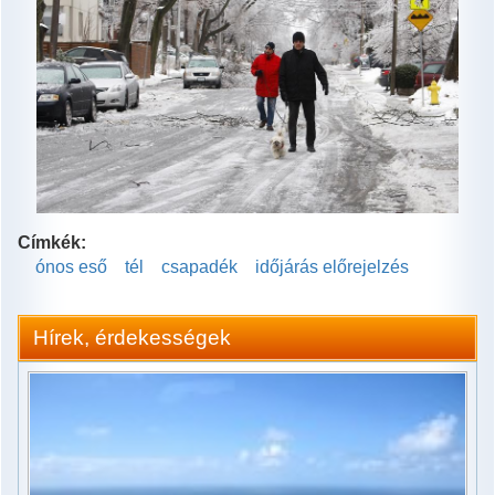
Címkék:
ónos eső
tél
csapadék
időjárás előrejelzés
Hírek, érdekességek