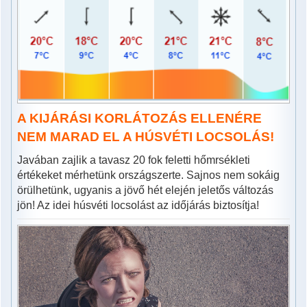
A KIJÁRÁSI KORLÁTOZÁS ELLENÉRE
NEM MARAD EL A HÚSVÉTI LOCSOLÁS!
Javában zajlik a tavasz 20 fok feletti hőmrsékleti
értékeket mérhetünk országszerte. Sajnos nem sokáig
örülhetünk, ugyanis a jövő hét elején jeletős változás
jön! Az idei húsvéti locsolást az időjárás biztosítja!