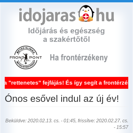
Ugrás
a
tartalomra
etes" fejfájás! És így segít a frontérzékenység 
Ónos esővel indul az új év!
Beküldve: 2020.02.13. cs. - 01:45, frissítve: 2020.02.27. cs.
- 15:57