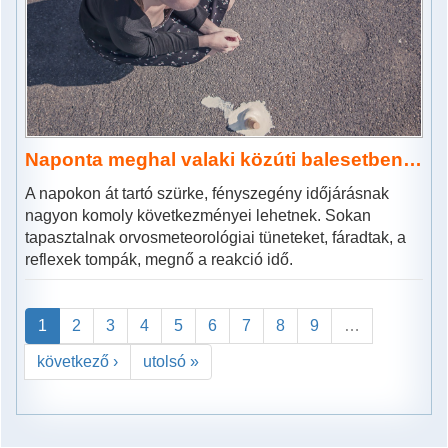
Naponta meghal valaki közúti balesetben…
A napokon át tartó szürke, fényszegény időjárásnak
nagyon komoly következményei lehetnek. Sokan
tapasztalnak orvosmeteorológiai tüneteket, fáradtak, a
reflexek tompák, megnő a reakció idő.
1
2
3
4
5
6
7
8
9
…
következő ›
utolsó »