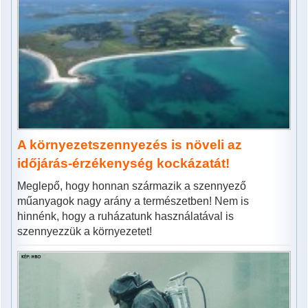
A környezetszennyezés is növeli az
időjárás-érzékenység kockázatát!
Meglepő, hogy honnan származik a szennyező
műanyagok nagy arány a természetben! Nem is
hinnénk, hogy a ruházatunk használatával is
szennyezzük a környezetet!