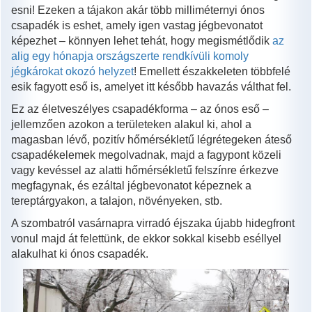
esni! Ezeken a tájakon akár több milliméternyi ónos
csapadék is eshet, amely igen vastag jégbevonatot
képezhet – könnyen lehet tehát, hogy megismétlődik
az
alig egy hónapja országszerte rendkívüli komoly
jégkárokat okozó helyzet
! Emellett északkeleten többfelé
esik fagyott eső is, amelyet itt később havazás válthat fel.
Ez az életveszélyes csapadékforma – az ónos eső –
jellemzően azokon a területeken alakul ki, ahol a
magasban lévő, pozitív hőmérsékletű légrétegeken áteső
csapadékelemek megolvadnak, majd a fagypont közeli
vagy kevéssel az alatti hőmérsékletű felszínre érkezve
megfagynak, és ezáltal jégbevonatot képeznek a
tereptárgyakon, a talajon, növényeken, stb.
A szombatról vasárnapra virradó éjszaka újabb hidegfront
vonul majd át felettünk, de ekkor sokkal kisebb eséllyel
alakulhat ki ónos csapadék.