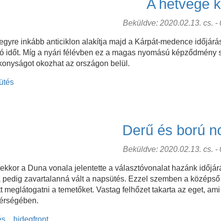
A hétvége kö
Beküldve: 2020.02.13. cs. - 0
gyre inkább anticiklon alakítja majd a Kárpát-medence időjár
 jó időt. Míg a nyári félévben ez a magas nyomású képződmény so
konyságot okozhat az országon belül.
ütés
Derű és ború n
Beküldve: 2020.02.13. cs. - 0
kkor a Duna vonala jelentette a választóvonalat hazánk időjá
ra pedig zavartalanná vált a napsütés. Ezzel szemben a középső 
t meglátogatni a temetőket. Vastag felhőzet takarta az eget, am
térségében.
és
hidegfront