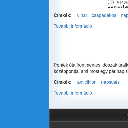
Címkék:
vihar
csapadékos
nap
További információ
Viharos
hétkezdet
Nyugat-
Európában
tartalommal
kapcsolatosan
Péntek óta frontmentes időszak ural
középpontja, ami most egy pár nap sz
Címkék:
anticiklon
napsütés
További információ
Rétegfelhőzet
zárta
el
a
I
napfény
útját