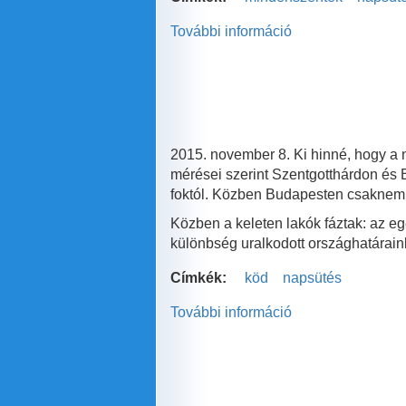
További információ
Derű
és
ború
november
első
napján
tartalommal
2015. november 8. Ki hinné, hogy a n
kapcsolatosan
mérései szerint Szentgotthárdon és B
foktól. Közben Budapesten csaknem 1
Közben a keleten lakók fáztak: az e
különbség uralkodott országhatárain
Címkék:
köd
napsütés
További információ
20
fok
különbség!
tartalommal
kapcsolatosan