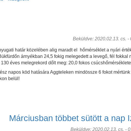
Beküldve: 2020.02.13. cs. - 0
yugati határ közelében alig maradt el hőmérséklet a nyári érték
ükfürdőn árnyékban 24,5 fokig melegedett a levegő, fél fokkal m
30 éves melegrekord dőlt meg: 20,0 fokos csúcshőmérsékletet 
gész napos köd hatására Aggteleken mindössze 6 fokot mértünk
kon belül!
Márciusban többet sütött a nap I
Beküldve: 2020.02.13. cs. - 01