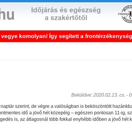
yan! Így segített a frontérzékenység kezelése!
Beküldve: 2020.02.13. cs. - 01
naptár szerint, de végre a valóságban is beköszöntött hazánkba
frontmentes idő a jövő hét közepéig – egészen pontosan 11-ig, sz
edés is, az átlagosnál több fokkal enyhébb időben a jövő hét k