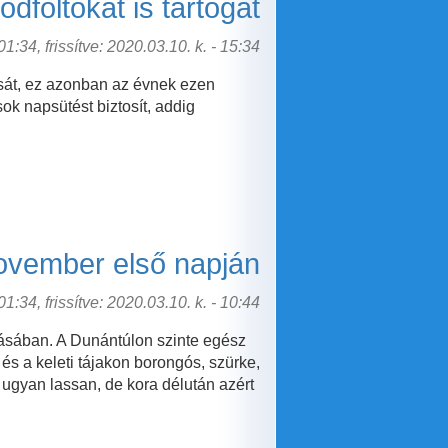
dfoltokat is tartogat
1:34, frissítve: 2020.03.10. k. - 15:34
ását, ez azonban az évnek ezen
k napsütést biztosít, addig
ovember első napján
1:34, frissítve: 2020.03.10. k. - 10:44
rásában. A Dunántúlon szinte egész
és a keleti tájakon borongós, szürke,
i ugyan lassan, de kora délután azért