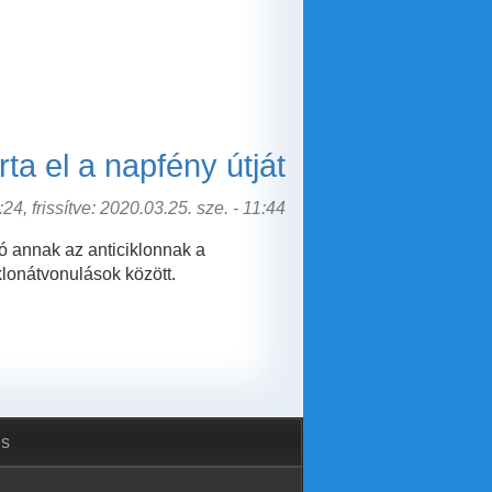
ta el a napfény útját
24, frissítve: 2020.03.25. sze. - 11:44
ó annak az anticiklonnak a
klonátvonulások között.
és