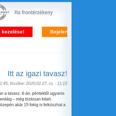
Bejelentkezés frontérzékenység kezelés
Itt az igazi tavasz!
:45, frissítve: 2020.02.27. cs. - 11:15
n a tavasz. 6-án, péntektől ugyanis
erdáig – még biztosan kitart.
özepén akár 15 fokig is felkúszhat a