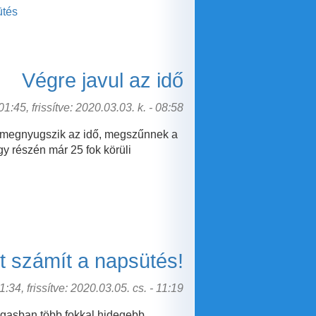
ütés
Végre javul az idő
1:45, frissítve: 2020.03.03. k. - 08:58
ra megnyugszik az idő, megszűnnek a
 részén már 25 fok körüli
t számít a napsütés!
:34, frissítve: 2020.03.05. cs. - 11:19
magasban több fokkal hidegebb