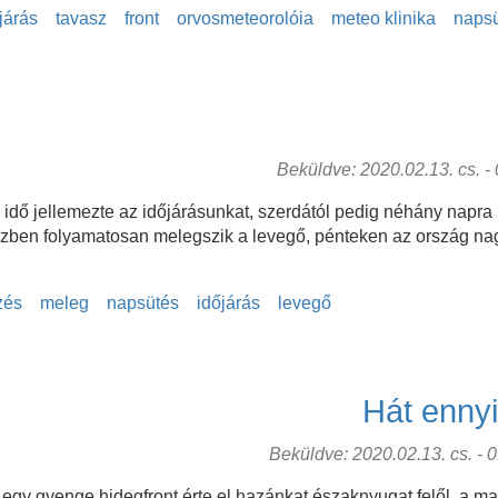
járás
tavasz
front
orvosmeteorolóia
meteo klinika
naps
Beküldve: 2020.02.13. cs. - 0
 idő jellemezte az időjárásunkat, szerdától pedig néhány nap
ben folyamatosan melegszik a levegő, pénteken az ország nagy
.
zés
meleg
napsütés
időjárás
levegő
Hát ennyi
Beküldve: 2020.02.13. cs. - 01
 egy gyenge hidegfront érte el hazánkat északnyugat felől, a 