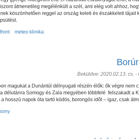
viszont átmenetileg megélénkült a szél, ami elég volt ahhoz, ho
k köszönhetően reggel az ország keleti és északkeleti tájait k
apsütést.
front
meteo klinika
Borúr
Beküldve: 2020.02.13. cs. - 0
pon magukat a Dunántúl délnyugati részén élők: ők végre nem
! Ma délutánra Somogy és Zala megyében többfelé felszakadt a 
 hosszú napok óta tartó ködös, borongós időt – igaz, csak átmen
sony