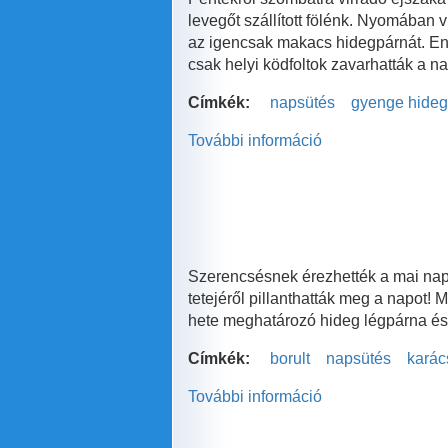
levegőt szállított fölénk. Nyomában 
az igencsak makacs hidegpárnát. Enne
csak helyi ködfoltok zavarhatták a n
Címkék:
napsütés
gyenge hideg
További információ
Hát
ennyit
számít
a
napsütés!
tartalommal
kapcsolatosan
Szerencsésnek érezhették a mai na
tetejéről pillanthatták meg a napot
hete meghatározó hideg légpárna és a
Címkék:
borult
napsütés
karác
További információ
Borúra
derű
a