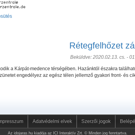
sütés
Rétegfelhőzet zár
Beküldve: 2020.02.13. cs. - 01:
kodik a Kárpát-medence térségében. Hazánktól északra találhat
ünetet engedélyez az egész télen jellemző gyakori front- és ci
mpresszum
Adatvédelmi elvek
Szerzői jogok
Belép
Az idojaras.hu kiadója az ICI Interaktív Zrt. © Minden jog fenntartva.