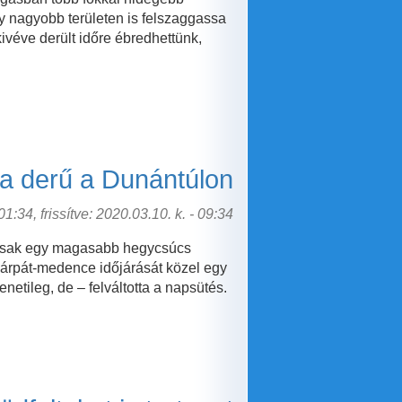
gy nagyobb területen is felszaggassa
ivéve derült időre ébredhettünk,
a derű a Dunántúlon
1:34, frissítve: 2020.03.10. k. - 09:34
 csak egy magasabb hegycsúcs
Kárpát-medence időjárását közel egy
etileg, de – felváltotta a napsütés.