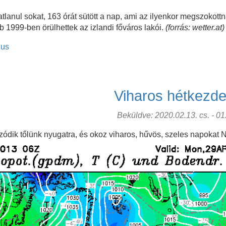
lanul sokat, 163 órát sütött a nap, ami az ilyenkor megszokott
1999-ben örülhettek az izlandi főváros lakói.
(forrás: wetter.at)
ius
Viharos hétkezd
Beküldve: 2020.02.13. cs. - 01:
ódik tőlünk nyugatra, és okoz viharos, hűvös, szeles napokat