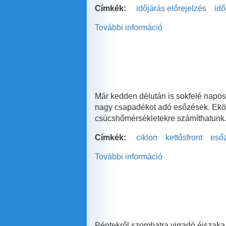
Címkék:
időjárás előrejelzés
idő
További információ
Itt
az
igazi
tavasz!
tartalommal
kapcsolatosan
Már kedden délután is sokfelé napos
nagy csapadékot adó esőzések. Eköz
csúcshőmérsékletekre számíthatunk
Címkék:
ciklon
kettősfront
eső
További információ
Végre
javul
az
idő
tartalommal
kapcsolatosan
Péntekről szombatra virradó éjszaka