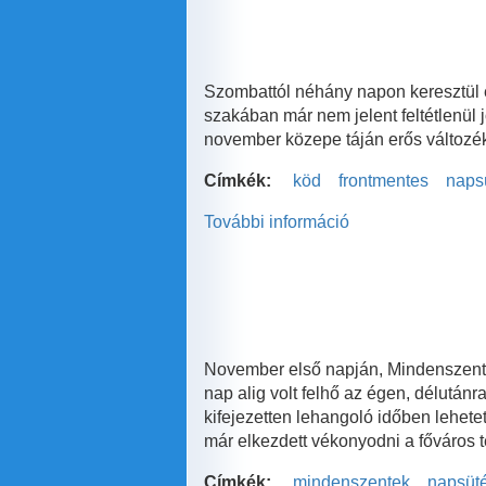
Dunántúlon
tartalommal
kapcsolatosan
Szombattól néhány napon keresztül e
szakában már nem jelent feltétlenül
november közepe táján erős változé
Címkék:
köd
frontmentes
naps
További információ
A
hétvége
ködfoltokat
is
tartogat
tartalommal
kapcsolatosan
November első napján, Mindenszente
nap alig volt felhő az égen, délután
kifejezetten lehangoló időben lehetet
már elkezdett vékonyodni a főváros 
Címkék:
mindenszentek
napsüt