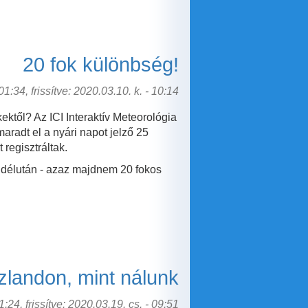
20 fok különbség!
1:34, frissítve: 2020.03.10. k. - 10:14
ektől? Az ICI Interaktív Meteorológia
aradt el a nyári napot jelző 25
regisztráltak.
 délután - azaz majdnem 20 fokos
zlandon, mint nálunk
:24, frissítve: 2020.03.19. cs. - 09:51