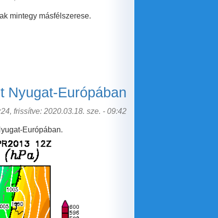
nak mintegy másfélszerese.
et Nyugat-Európában
24, frissítve: 2020.03.18. sze. - 09:42
 Nyugat-Európában.