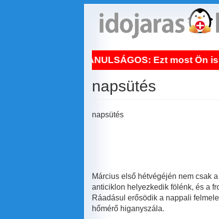
Ugrás
a
tartalomra
NAPI TANULSÁGOS: Ezt most Ön is vegye komol
napsütés
napsütés
Március első hétvégéjén nem csak a 
anticiklon helyezkedik fölénk, és a 
Ráadásul erősödik a nappali felmeleg
hőmérő higanyszála.