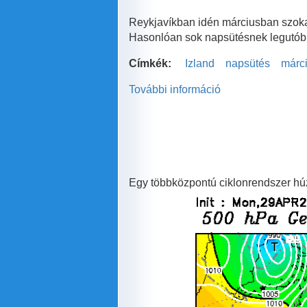
Reykjavíkban idén márciusban szokat
Hasonlóan sok napsütésnek legutóbb 
Címkék:
Izland
napsütés
márc
További információ
Márciusban
többet
sütött
a
nap
Izlandon,
mint
Egy többközpontú ciklonrendszer húz
nálunk
tartalommal
kapcsolatosan