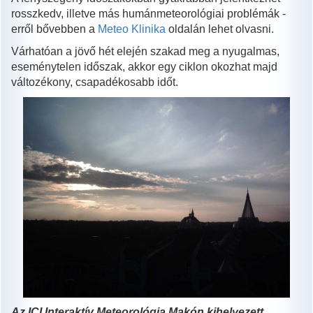
rosszkedv, illetve más humánmeteorológiai problémák -
erről bővebben a
Meteo Klinika
oldalán lehet olvasni.
Várhatóan a jövő hét elején szakad meg a nyugalmas,
eseménytelen időszak, akkor egy ciklon okozhat majd
változékony, csapadékosabb időt.
Az ICI Interaktív Meteorológia Makón kihelyezett