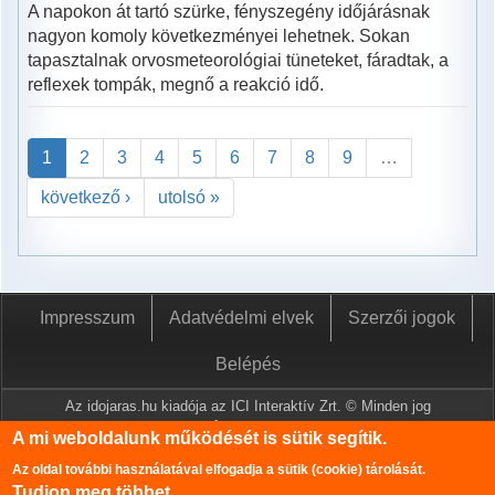
A napokon át tartó szürke, fényszegény időjárásnak
nagyon komoly következményei lehetnek. Sokan
tapasztalnak orvosmeteorológiai tüneteket, fáradtak, a
reflexek tompák, megnő a reakció idő.
1
2
3
4
5
6
7
8
9
…
következő ›
utolsó »
Impresszum
Adatvédelmi elvek
Szerzői jogok
Belépés
Az idojaras.hu kiadója az ICI Interaktív Zrt. © Minden jog
fenntartva.
A mi weboldalunk működését is sütik segítik.
A www.idojaras.hu oldalon megjelenő tartalmakat a szerzői jogról
Az oldal további használatával elfogadja a sütik (cookie) tárolását.
szóló 1999. évi LXXVI. törvény értelmében az ICI Interaktív Zrt
Tudjon meg többet…
írásos engedélye nélkül tilos lemásolni és közzétenni.