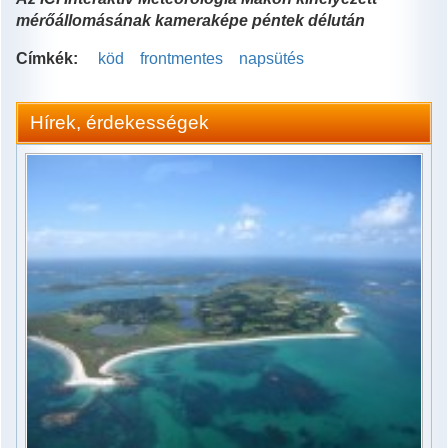
mérőállomásának kameraképe péntek délután
Címkék:
köd
frontmentes
napsütés
Hírek, érdekességek