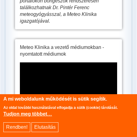
portálokon böngészők rendszeresen
találkozhatnak Dr. Pintér Ferenc
meteogyógyásszal, a Meteo Klinika
igazgatójával.
Meteo Klinika a vezető médiumokban -
nyomtatott médiumok
Meteo
Klinika
a
vezető
A mi weboldalunk működését is sütik segítik.
médiumokban
Az oldal további használatával elfogadja a sütik (cookie) tárolását.
-
Tudjon meg többet…
nyomtatott
Rendben!
Elutasítás
médiumok
A vezető médiumok a szakszerű