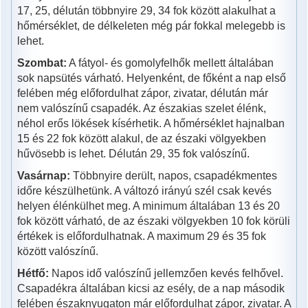
17, 25, délután többnyire 29, 34 fok között alakulhat a
hőmérséklet, de délkeleten még pár fokkal melegebb is
lehet.
Szombat:
A fátyol- és gomolyfelhők mellett általában
sok napsütés várható. Helyenként, de főként a nap első
felében még előfordulhat zápor, zivatar, délután már
nem valószínű csapadék. Az északias szelet élénk,
néhol erős lökések kísérhetik. A hőmérséklet hajnalban
15 és 22 fok között alakul, de az északi völgyekben
hűvösebb is lehet. Délután 29, 35 fok valószínű.
Vasárnap:
Többnyire derült, napos, csapadékmentes
időre készülhetünk. A változó irányú szél csak kevés
helyen élénkülhet meg. A minimum általában 13 és 20
fok között várható, de az északi völgyekben 10 fok körüli
értékek is előfordulhatnak. A maximum 29 és 35 fok
között valószínű.
Hétfő:
Napos idő valószínű jellemzően kevés felhővel.
Csapadékra általában kicsi az esély, de a nap második
felében északnyugaton már előfordulhat zápor, zivatar. A