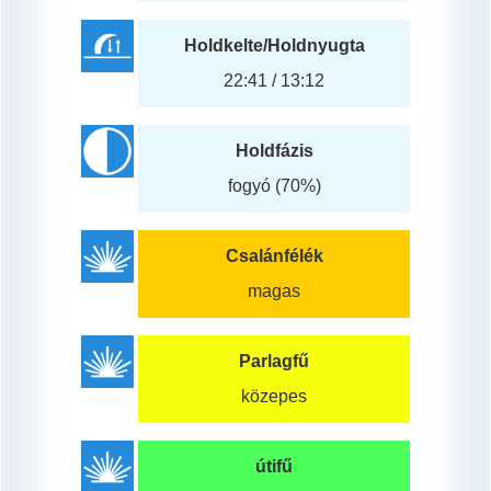
Holdkelte/Holdnyugta
22:41 / 13:12
Holdfázis
fogyó (70%)
Csalánfélék
magas
Parlagfű
közepes
útifű