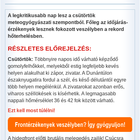
A legkritikusabb nap lesz a csütörtök
meteogyógyászati szempontból. Főleg az időjárás-
érzékenyek lesznek fokozott veszélyben a rekord
hőterhelésben.
RÉSZLETES ELŐREJELZÉS:
Csütörtök:
Többnyire napos idő várható képződő
gomolyfelhőkkel, melyekből estig legfeljebb kevés
helyen alakulhat ki zápor, zivatar. A Dunántúlon
északnyugatira fordul a szél, és késő délutántól egyre
több helyen megélénkül. A zivatarokat azonban erős,
viharos széllökések is kísérhetik. A legmagasabb
nappali hőmérséklet 36 és 42 fok között várható.
Ezt kell most túlélni!
A hidegfront előtti brutális melegedés zajlik! Csúcsra