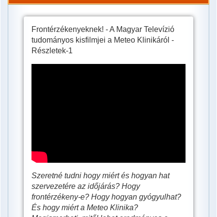
Frontérzékenyeknek! - A Magyar Televízió
tudományos kisfilmjei a Meteo Klinikáról -
Részletek-1
Ezt
tudnia
kell
a
frontérzékenységről!
Szeretné tudni hogy miért és hogyan hat
szervezetére az időjárás? Hogy
frontérzékeny-e? Hogy hogyan gyógyulhat?
És hogy miért a Meteo Klinika?