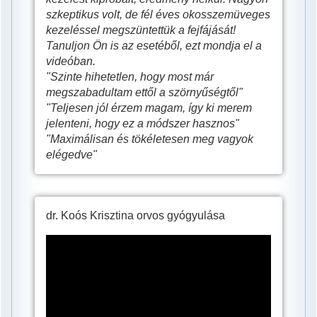
Klinikai
szkeptikus volt, de fél éves okosszemüveges
okosszemüveges
kezeléssel megszüntettük a fejfájását!
kezelés
Tanuljon Ön is az esetéből, ezt mondja el a
videóban.
után
"Szinte hihetetlen, hogy most már
megszabadultam ettől a szörnyűségtől"
"Teljesen jól érzem magam, így ki merem
jelenteni, hogy ez a módszer hasznos"
"Maximálisan és tökéletesen meg vagyok
elégedve"
dr. Koós Krisztina orvos gyógyulása
Frontérzékeny?
Ez
az
orvosi