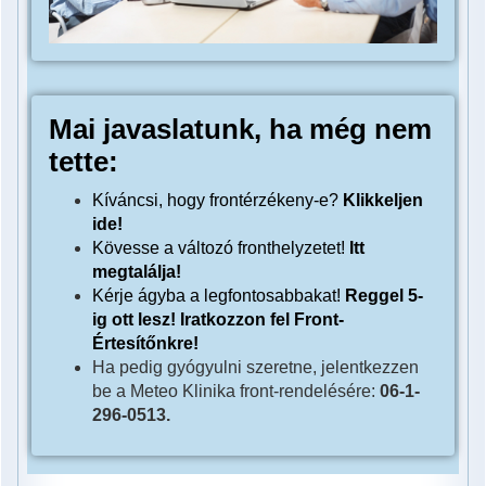
Mai javaslatunk, ha még nem
tette:
Kíváncsi, hogy frontérzékeny-e?
Klikkeljen
ide!
Kövesse a változó fronthelyzetet!
Itt
megtalálja!
Kérje ágyba a legfontosabbakat!
Reggel 5-
ig ott lesz!
Iratkozzon fel Front-
Értesítőnkre!
Ha pedig gyógyulni szeretne, jelentkezzen
be a Meteo Klinika front-rendelésére:
06-1-
296-0513.