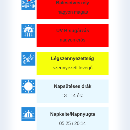
Balesetveszély
nagyon magas
UV-B sugárzás
nagyon erős
Légszennyezettség
szennyezett levegő
Napsütéses órák
13 - 14 óra
Napkelte/Napnyugta
05:25 / 20:14