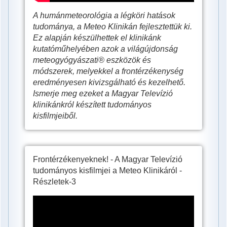
A humánmeteorológia a légköri hatások
tudománya, a Meteo Klinikán fejlesztettük ki.
Ez alapján készülhettek el klinikánk
kutatóműhelyében azok a világújdonság
meteogyógyászati® eszközök és
módszerek, melyekkel a frontérzékenység
eredményesen kivizsgálható és kezelhető.
Ismerje meg ezeket a Magyar Televízió
klinikánkról készített tudományos
kisfilmjeiből.
Frontérzékenyeknek! - A Magyar Televízió
tudományos kisfilmjei a Meteo Klinikáról -
Részletek-3
Hogyan
hat