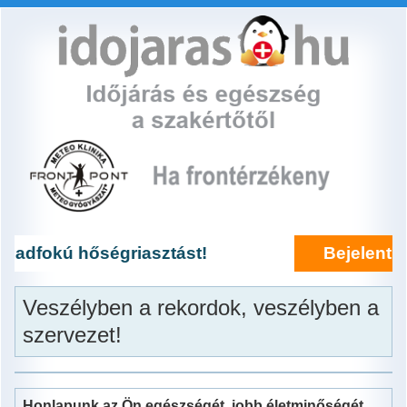
Ugrás
a
tartalomra
Hőanomália
Csapadék
griasztást!
Bejelentkezés frontérzé
Max. hőm.
Veszélyben a rekordok, veszélyben a
szervezet!
Szél
Időkép
Honlapunk az Ön egészségét, jobb életminőségét