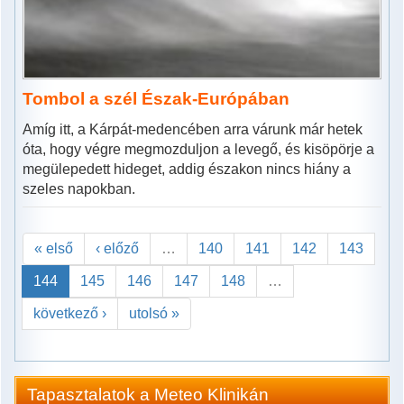
Tombol a szél Észak-Európában
Amíg itt, a Kárpát-medencében arra várunk már hetek
óta, hogy végre megmozduljon a levegő, és kisöpörje a
megülepedett hideget, addig északon nincs hiány a
szeles napokban.
« első
‹ előző
…
140
141
142
143
144
145
146
147
148
…
következő ›
utolsó »
Tapasztalatok a Meteo Klinikán