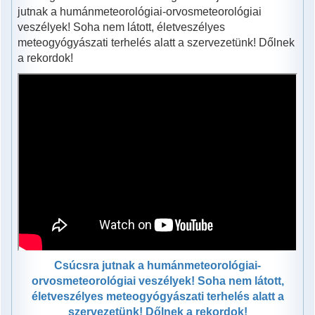
jutnak a humánmeteorológiai-orvosmeteorológiai
veszélyek! Soha nem látott, életveszélyes
meteogyógyászati terhelés alatt a szervezetünk! Dőlnek
a rekordok!
Csúcsra jutnak a humánmeteorológiai-
orvosmeteorológiai veszélyek! Soha nem látott,
életveszélyes meteogyógyászati terhelés alatt a
szervezetünk! Dőlnek a rekordok!