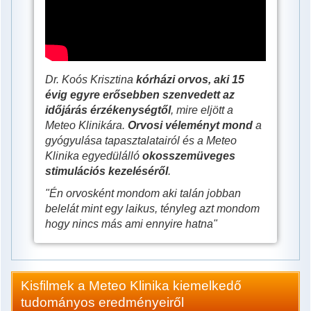
vélemény
megváltoztatja
az
életét!
Dr. Koós Krisztina
kórházi orvos, aki 15
évig egyre erősebben szenvedett az
időjárás érzékenységtől
, mire eljött a
Meteo Klinikára.
Orvosi véleményt
mond
a
gyógyulása tapasztalatairól és a Meteo
Klinika egyedülálló
okosszemüveges
stimulációs kezeléséről
.
"Én orvosként mondom aki talán jobban
belelát mint egy laikus, tényleg azt mondom
hogy nincs más ami ennyire hatna"
Kisfilmek a Meteo Klinika kiemelkedő
tudományos eredményeiről