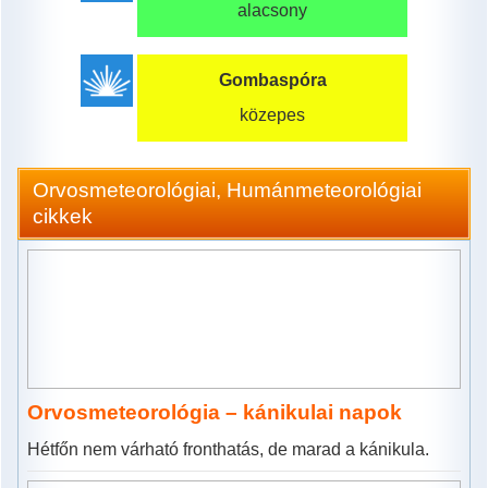
alacsony
Gombaspóra
közepes
Orvosmeteorológiai, Humánmeteorológiai
cikkek
Orvosmeteorológia – kánikulai napok
Hétfőn nem várható fronthatás, de marad a kánikula.