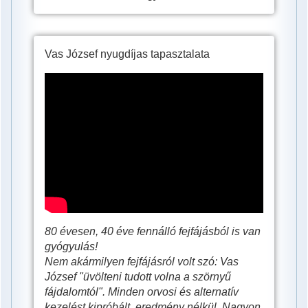
Vas József nyugdíjas tapasztalata
Vas
József
nyugdíjas,
40
év
szörnyű
fejfájás
és
80 évesen, 40 éve fennálló fejfájásból is van
fél
gyógyulás!
Nem akármilyen fejfájásról volt szó: Vas
éves
József "üvölteni tudott volna a szörnyű
Meteo
fájdalomtól". Minden orvosi és alternatív
kezelést kipróbált, eredmény nélkül. Nagyon