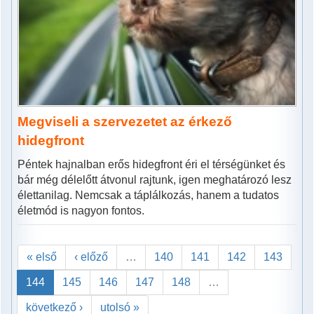
Megviseli a szervezetet az érkező
hidegfront
Péntek hajnalban erős hidegfront éri el térségünket és
bár még délelőtt átvonul rajtunk, igen meghatározó lesz
élettanilag. Nemcsak a táplálkozás, hanem a tudatos
életmód is nagyon fontos.
« első
‹ előző
…
140
141
142
143
144
145
146
147
148
…
következő ›
utolsó »