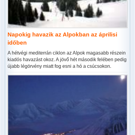
Napokig havazik az Alpokban az áprilisi
időben
A hétvégi mediterrán ciklon az Alpok magasabb részein
kiadós havazást okoz. A jövő hét második felében pedig
újabb légörvény miatt fog esni a hó a csúcsokon.