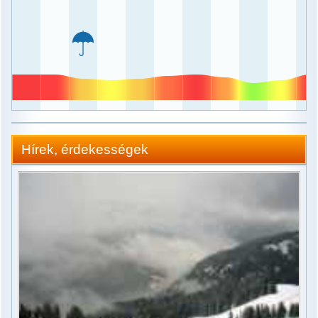
Időkép
Veszély
Dátum.
Hírek, érdekességek