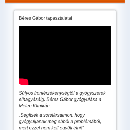
Béres Gábor tapasztalatai
Béres
Gábor
súlyos
frontérzékenysége,
új
tapasztalatok
a
kardiológusnál
Súlyos frontérzékenységtől a gyógyszerek
elhagyásáig: Béres Gábor gyógyulása a
Meteo Klinikán.
„Segítsek a sorstársaimon, hogy
gyógyuljanak meg ebből a problémából,
mert ezzel nem kell együtt élni!”