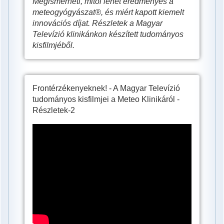
Megismerheti, mitől lehet eredményes a
meteogyógyászat®, és miért kapott kiemelt
innovációs díjat. Részletek a Magyar
Televízió klinikánkon készített tudományos
kisfilmjéből.
Frontérzékenyeknek! - A Magyar Televízió
tudományos kisfilmjei a Meteo Klinikáról -
Részletek-2
A
frontérzékenység
kezelése.
Meteogyógyászat®
a
Meteo
Klinikán.