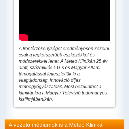
ránk
az
időjárás,
van-
e
segítség
A frontérzékenységet eredményesen kezelni
a
csak a legkorszerűbb eszközökkel és
módszerekkel lehet. A Meteo Klinikán 25 év
frontok
alatt, százmilliós EU-s és Magyar Állami
ellen?
támogatással fejlesztettük ki a
világújdonság, innováció díjas
meteogyógyászatot®. Most betekinthet a
klinikánkra a Magyar Televízió tudományos
kisfilmjében!kán.
A vezető médiumok is a Meteo Klinika