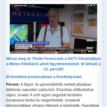
Nézze meg dr. Pintér Ferencnek a HírTV Híradójában
a Meteo Klinikáról adott figyelmeztetését. Itt látható a
15. perctől!
Itt követheti pontosabban a fronthelyzetet.
Péntek:
A fátyol- és gomolyfelhők mellett általában
többórás napsütés valószínű. Elszórtan előfordulhat
zápor, zivatar. A szél egyre nagyobb területen
északiasra fordul és megerősödik, zivatarok
környezetében viharos lökések is kísérhetik. Hajnalban