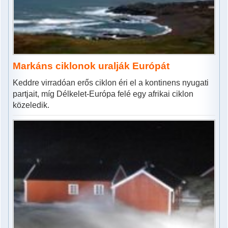
Markáns ciklonok uralják Európát
Keddre virradóan erős ciklon éri el a kontinens nyugati
partjait, míg Délkelet-Európa felé egy afrikai ciklon
közeledik.