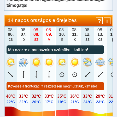
Veszély
támogatja!
Dátum
14 napos országos előrejelzés
?
i
08.
08.
08.
08.
08.
08.
08.
08.
08.
06.
07.
08.
09.
10.
11.
12.
13.
14.
cs
p
sz
v
h
k
sz
cs
p
40°C
33°C
32°C
33°C
35°C
36°C
33°C
29°C
31°
22°C
22°C
20°C
17°C
19°C
21°C
24°C
23°C
22°