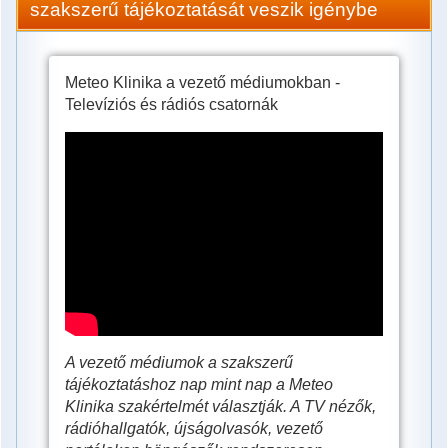
szakszerű tájékoztatását veszik igénybe
Meteo Klinika a vezető médiumokban -
Televíziós és rádiós csatornák
Meteo
Klinika
a
vezető
médiumokban
-
Televíziós
és
A vezető médiumok a szakszerű
rádiós
tájékoztatáshoz nap mint nap a Meteo
Klinika szakértelmét választják. A TV nézők,
csatornák
rádióhallgatók, újságolvasók, vezető