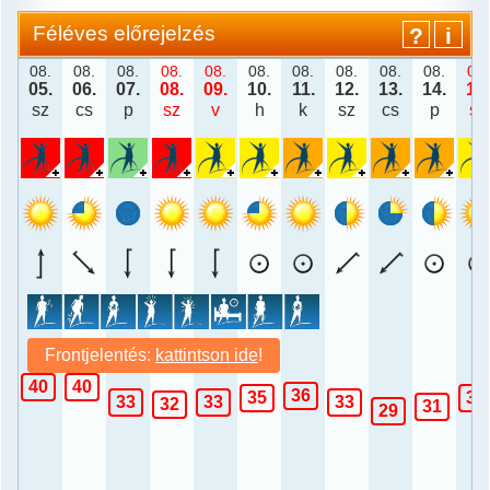
Féléves előrejelzés
?
i
08.
08.
08.
08.
08.
08.
08.
08.
08.
08.
08.
05.
06.
07.
08.
09.
10.
11.
12.
13.
14.
15.
sz
cs
p
sz
v
h
k
sz
cs
p
sz
Anomália
Csapadék
Hőmérséklet maximum
Frontjelentés:
kattintson ide
!
40
40
36
35
35
33
33
33
32
31
29
Szél