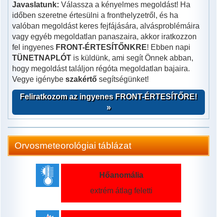
Javaslatunk:
Válassza a kényelmes megoldást! Ha
időben szeretne értesülni a fronthelyzetről, és ha
valóban megoldást keres fejfájására, alvásproblémáira
vagy egyéb megoldatlan panaszaira, akkor iratkozzon
fel ingyenes
FRONT-ÉRTESÍTŐNKRE
! Ebben napi
TÜNETNAPLÓT
is küldünk, ami segít Önnek abban,
hogy megoldást találjon régóta megoldatlan bajaira.
Vegye igénybe
szakértő
segítségünket!
Feliratkozom az ingyenes FRONT-ÉRTESÍTŐRE!
»
Orvosmeteorológiai táblázat
Hőanomália
extrém átlag feletti