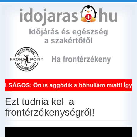
Ugrás
a
tartalomra
SÁGOS: Ön is aggódik a hőhullám miatt! Így seg
Ezt tudnia kell a
frontérzékenységről!