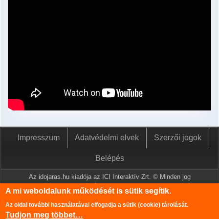
Impresszum
Adatvédelmi elvek
Szerzői jogok
Belépés
Az idojaras.hu kiadója az ICI Interaktív Zrt. © Minden jog
fenntartva.
A mi weboldalunk működését is sütik segítik.
A www.idojaras.hu oldalon megjelenő tartalmakat a szerzői jogról
Az oldal további használatával elfogadja a sütik (cookie) tárolását.
szóló 1999. évi LXXVI. törvény értelmében az ICI Interaktív Zrt
Tudjon meg többet…
írásos engedélye nélkül tilos lemásolni és közzétenni.