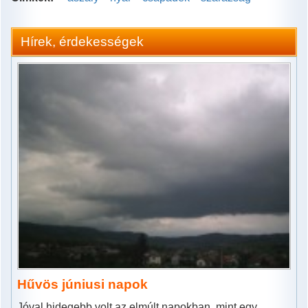
Hírek, érdekességek
Hűvös júniusi napok
Jóval hidegebb volt az elmúlt napokban, mint egy