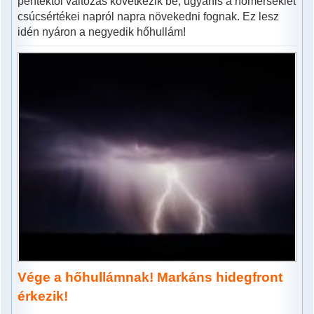
péntektől változás következik be, ugyanis a hőmérséklet
csúcsértékei napról napra növekedni fognak. Ez lesz
idén nyáron a negyedik hőhullám!
Vége a hőhullámnak! Markáns hidegfront
érkezik!