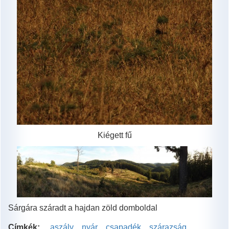
Kiégett fű
Sárgára száradt a hajdan zöld domboldal
Címkék:
aszály
nyár
csapadék
szárazság