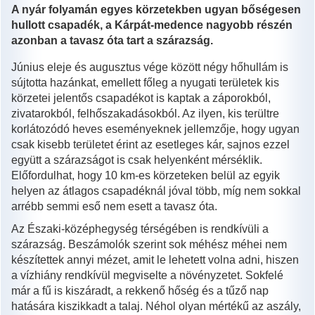
A nyár folyamán egyes körzetekben ugyan bőségesen
hullott csapadék, a Kárpát-medence nagyobb részén
azonban a tavasz óta tart a szárazság.
Június eleje és augusztus vége között négy hőhullám is
sújtotta hazánkat, emellett főleg a nyugati területek kis
körzetei jelentős csapadékot is kaptak a záporokból,
zivatarokból, felhőszakadásokból. Az ilyen, kis terültre
korlátozódó heves eseményeknek jellemzője, hogy ugyan
csak kisebb területet érint az esetleges kár, sajnos ezzel
együtt a szárazságot is csak helyenként mérséklik.
Előfordulhat, hogy 10 km-es körzeteken belül az egyik
helyen az átlagos csapadéknál jóval több, míg nem sokkal
arrébb semmi eső nem esett a tavasz óta.
Az Északi-középhegység térségében is rendkívüli a
szárazság. Beszámolók szerint sok méhész méhei nem
készítettek annyi mézet, amit le lehetett volna adni, hiszen
a vízhiány rendkívül megviselte a növényzetet. Sokfelé
már a fű is kiszáradt, a rekkenő hőség és a tűző nap
hatására kiszikkadt a talaj. Néhol olyan mértékű az aszály,