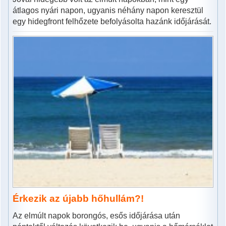
átlagos nyári napon, ugyanis néhány napon keresztül
egy hidegfront felhőzete befolyásolta hazánk időjárását.
Érkezik az újabb hőhullám?!
Az elmúlt napok borongós, esős időjárása után