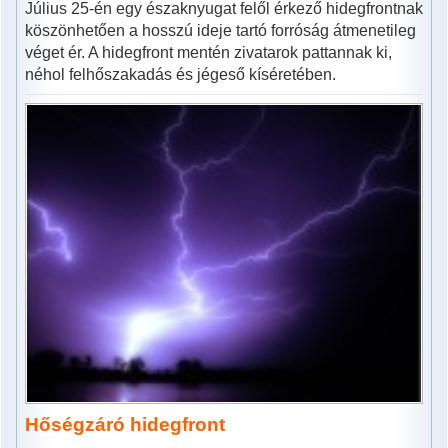
Július 25-én egy északnyugat felől érkező hidegfrontnak
köszönhetően a hosszú ideje tartó forróság átmenetileg
véget ér. A hidegfront mentén zivatarok pattannak ki,
néhol felhőszakadás és jégeső kíséretében.
Hőségzáró hidegfront