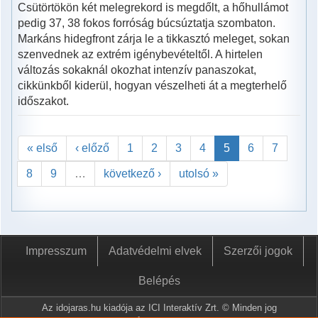
Csütörtökön két melegrekord is megdőlt, a hőhullámot
pedig 37, 38 fokos forróság búcsúztatja szombaton.
Markáns hidegfront zárja le a tikkasztó meleget, sokan
szenvednek az extrém igénybevételtől. A hirtelen
változás sokaknál okozhat intenzív panaszokat,
cikkünkből kiderül, hogyan vészelheti át a megterhelő
időszakot.
« első
‹ előző
1
2
3
4
5
6
7
8
9
…
következő ›
utolsó »
Impresszum
Adatvédelmi elvek
Szerzői jogok
Belépés
Az idojaras.hu kiadója az ICI Interaktív Zrt. © Minden jog