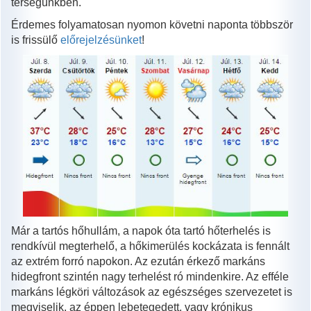
térségünkben.
Érdemes folyamatosan nyomon követni naponta többször
is frissülő
előrejelzésünket
!
Már a tartós hőhullám, a napok óta tartó hőterhelés is
rendkívül megterhelő, a hőkimerülés kockázata is fennált
az extrém forró napokon. Az ezután érkező markáns
hidegfront szintén nagy terhelést ró mindenkire. Az efféle
markáns légköri változások az egészséges szervezetet is
megviselik, az éppen lebetegedett, vagy krónikus