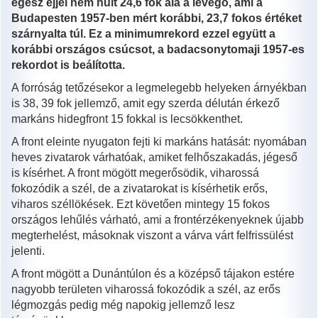
egész éjjel nem hűlt 24,6 fok alá a levegő, ami a
Budapesten 1957-ben mért korábbi, 23,7 fokos értéket
szárnyalta túl. Ez a minimumrekord ezzel együtt a
korábbi országos csúcsot, a badacsonytomaji 1957-es
rekordot is beálította.
A forróság tetőzésekor a legmelegebb helyeken árnyékban
is 38, 39 fok jellemző, amit egy szerda délután érkező
markáns hidegfront 15 fokkal is lecsökkenthet.
A front eleinte nyugaton fejti ki markáns hatását: nyomában
heves zivatarok várhatóak, amiket felhőszakadás, jégeső
is kísérhet. A front mögött megerősödik, viharossá
fokozódik a szél, de a zivatarokat is kísérhetik erős,
viharos széllökések. Ezt követően mintegy 15 fokos
országos lehűlés várható, ami a frontérzékenyeknek újabb
megterhelést, másoknak viszont a várva várt felfrissülést
jelenti.
A front mögött a Dunántúlon és a középső tájakon estére
nagyobb területen viharossá fokozódik a szél, az erős
légmozgás pedig még napokig jellemző lesz