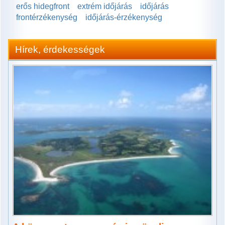
erős hidegfront
extrém időjárás
időjárás
frontérzékenység
időjárás-érzékenység
Hírek, érdekességek