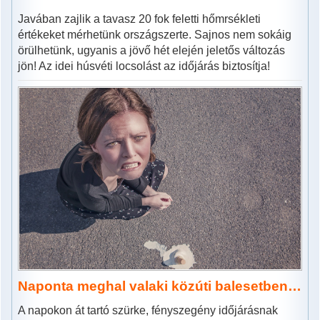
Javában zajlik a tavasz 20 fok feletti hőmrsékleti
értékeket mérhetünk országszerte. Sajnos nem sokáig
örülhetünk, ugyanis a jövő hét elején jeletős változás
jön! Az idei húsvéti locsolást az időjárás biztosítja!
Naponta meghal valaki közúti balesetben…
A napokon át tartó szürke, fényszegény időjárásnak