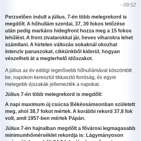
- 09:52
Perzselően indult a július, 7-én több melegrekord is
megdőlt. A hőhullám szerdai, 37, 39 fokos tetőzése
után pedig markáns hidegfront hozza meg a 15 fokos
lehűlést. A front zivatarokkal jár, heves viharokra lehet
számítani. A hirtelen változás sokaknál okozhat
intenzív panaszokat, cikkünkből kiderül, hogyan
vészelheti át a megterhelő időszakot.
A július az év eddigi legerősebb hőhullámával köszöntött
be, napokon keresztül tikkasztó forróság, és egyre
melegebb éjszakák jellemezték a napokat.
Július 7-én több melegrekord is megdőlt:
A napi maximum új csúcsa Békéssámsonban született
meg, ahol 38,7 fokot mértek. A korábbi rekord 37,8 fok
volt, amit 1957-ben mértek Pápán.
Július 7-én hajnalban megdőlt a fővárosi legmagasabb
minimumhőmérséklet rekordja is: Lágymányoson