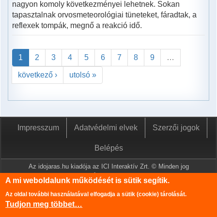
nagyon komoly következményei lehetnek. Sokan
tapasztalnak orvosmeteorológiai tüneteket, fáradtak, a
reflexek tompák, megnő a reakció idő.
1
2
3
4
5
6
7
8
9
…
következő ›
utolsó »
Impresszum
Adatvédelmi elvek
Szerzői jogok
Belépés
Az idojaras.hu kiadója az ICI Interaktív Zrt. © Minden jog
fenntartva.
A mi weboldalunk működését is sütik segítik.
A www.idojaras.hu oldalon megjelenő tartalmakat a szerzői jogról
Az oldal további használatával elfogadja a sütik (cookie) tárolását.
szóló 1999. évi LXXVI. törvény értelmében az ICI Interaktív Zrt
Tudjon meg többet…
írásos engedélye nélkül tilos lemásolni és közzétenni.
Az oldalon található információk szerkesztéséhez az Országos