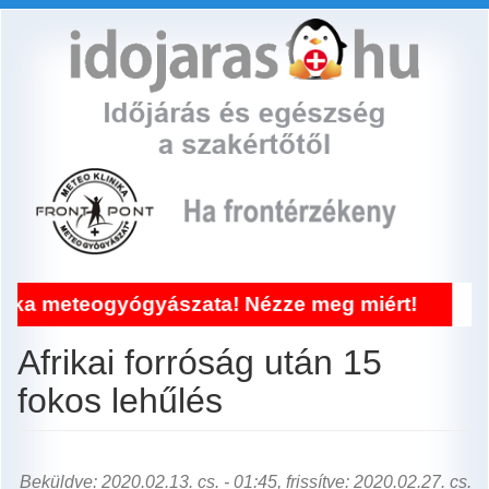
Ugrás
a
tartalomra
ogyógyászata! Nézze meg miért!
Bejele
Afrikai forróság után 15
fokos lehűlés
Beküldve: 2020.02.13. cs. - 01:45, frissítve: 2020.02.27. cs.