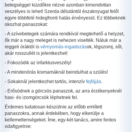
betegséggel küzdőkre nézve azonban kimondottan
veszélyes is lehet! Szerda délutántól északnyugat felől
egyre többfelé hidegfronti hatás érvényesül. Ez többeknek
okozhat panaszokat:
- A szívebetegek számára rendkívül megterhelő a helyzet,
ők már a nagy meleget is nehezen viselték. Náluk már a
reggeli óráktól is
vérnyomás-ingadozás
ok, légszomj, sőt,
akár rosszullét is jelentkezhet!
- Fokozódik az infarktusveszély!
- A mindenórás kismamáknál beindulhat a szülés!
- Sokaknál jelentkezhet tartós, intenzív
fejfájás
.
- Erősödnek a görcsös panaszok, az arra érzékenyeknél
hasi- és izomgörcsök léphetnek fel.
Érdemes tudatosan készülnie az előbb említett
panaszokra, annak érdekében, hogy elkerülje a
kellemetlenségeket. Íme, egy-két tanács, amire fontos
odafigyelnie: