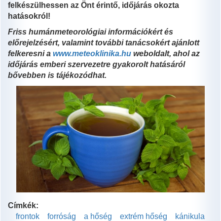
felkészülhessen az Önt érintő, időjárás okozta
hatásokról!
Friss humánmeteorológiai információkért és
előrejelzésért, valamint további tanácsokért ajánlott
felkeresni a
www.meteoklinika.hu
weboldalt, ahol az
időjárás emberi szervezetre gyakorolt hatásáról
bővebben is tájékozódhat.
Címkék:
frontok
forróság
a hőség
extrém hőség
kánikula