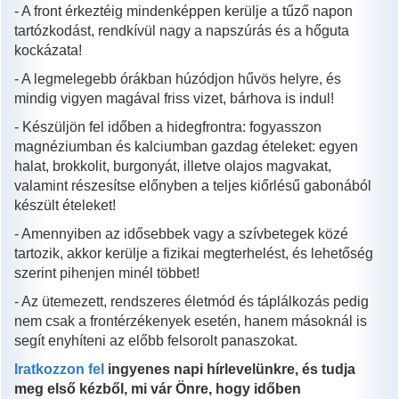
- A front érkeztéig mindenképpen kerülje a tűző napon
tartózkodást, rendkívül nagy a napszúrás és a hőguta
kockázata!
- A legmelegebb órákban húzódjon hűvös helyre, és
mindig vigyen magával friss vizet, bárhova is indul!
- Készüljön fel időben a hidegfrontra: fogyasszon
magnéziumban és kalciumban gazdag ételeket: egyen
halat, brokkolit, burgonyát, illetve olajos magvakat,
valamint részesítse előnyben a teljes kiőrlésű gabonából
készült ételeket!
- Amennyiben az idősebbek vagy a szívbetegek közé
tartozik, akkor kerülje a fizikai megterhelést, és lehetőség
szerint pihenjen minél többet!
- Az ütemezett, rendszeres életmód és táplálkozás pedig
nem csak a frontérzékenyek esetén, hanem másoknál is
segít enyhíteni az előbb felsorolt panaszokat.
Iratkozzon fel
ingyenes napi hírlevelünkre, és tudja
meg első kézből, mi vár Önre, hogy időben