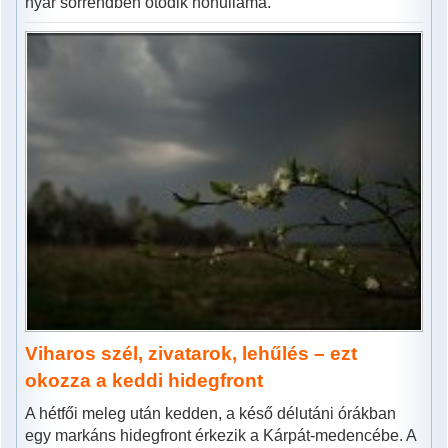
nyár sorrendben ötödik hőhulláma.
Viharos szél, zivatarok, lehűlés – ezt
okozza a keddi hidegfront
A hétfői meleg után kedden, a késő délutáni órákban
egy markáns hidegfront érkezik a Kárpát-medencébe. A