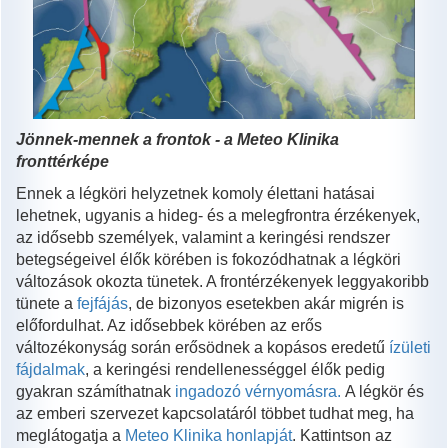
Jönnek-mennek a frontok - a Meteo Klinika
fronttérképe
Ennek a légköri helyzetnek komoly élettani hatásai
lehetnek, ugyanis a hideg- és a melegfrontra érzékenyek,
az idősebb személyek, valamint a keringési rendszer
betegségeivel élők körében is fokozódhatnak a légköri
változások okozta tünetek. A frontérzékenyek leggyakoribb
tünete a
fejfájás
, de bizonyos esetekben akár migrén is
előfordulhat. Az idősebbek körében az erős
változékonyság során erősödnek a kopásos eredetű
ízületi
fájdalmak
, a keringési rendellenességgel élők pedig
gyakran számíthatnak
ingadozó vérnyomásra.
A légkör és
az emberi szervezet kapcsolatáról többet tudhat meg, ha
meglátogatja a
Meteo Klinika honlapját
. Kattintson az