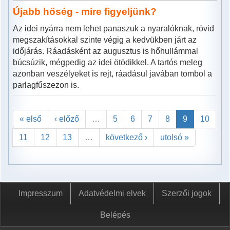
Újabb hőség - mire figyeljünk?
Az idei nyárra nem lehet panaszuk a nyaralóknak, rövid
megszakításokkal szinte végig a kedvükben járt az
időjárás. Ráadásként az augusztus is hőhullámmal
búcsúzik, mégpedig az idei ötödikkel. A tartós meleg
azonban veszélyeket is rejt, ráadásul javában tombol a
parlagfűszezon is.
« első
‹ előző
…
5
6
7
8
9
10
11
12
13
…
következő ›
utolsó »
Impresszum
Adatvédelmi elvek
Szerzői jogok
Belépés