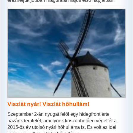
érezhetjük jobban magunkat május első napjaiban!
Viszlát nyár! Viszlát hőhullám!
Szeptember 2-án nyugat felől egy hidegfront érte
hazánk területét, amelynek köszönhetően véget ér a
2015-ös év utolsó nyári hőhulláma is. Ez volt az idei