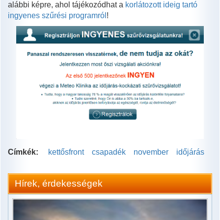
alábbi képre, ahol tájékozódhat a
korlátozott ideig tartó
ingyenes szűrési programról
!
Címkék:
kettősfront
csapadék
november
időjárás
Hírek, érdekességek