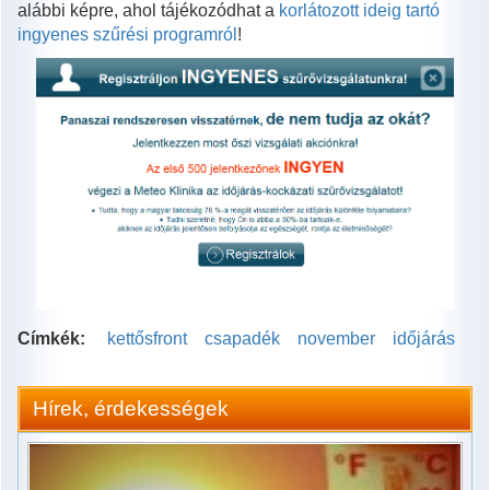
alábbi képre, ahol tájékozódhat a
korlátozott ideig tartó
ingyenes szűrési programról
!
Címkék:
kettősfront
csapadék
november
időjárás
Hírek, érdekességek