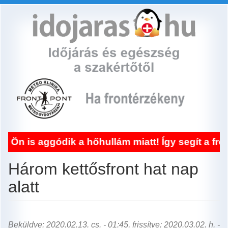
Ugrás
a
tartalomra
dik a hőhullám miatt! Így segít a frontérzéken
Három kettősfront hat nap
alatt
Beküldve: 2020.02.13. cs. - 01:45, frissítve: 2020.03.02. h. -