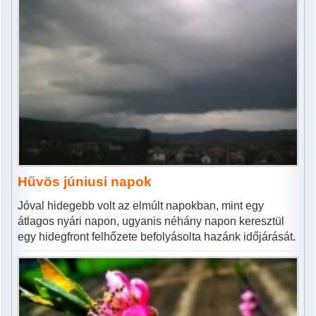
Hűvös júniusi napok
Jóval hidegebb volt az elmúlt napokban, mint egy
átlagos nyári napon, ugyanis néhány napon keresztül
egy hidegfront felhőzete befolyásolta hazánk időjárását.