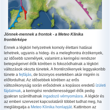
Jönnek-mennek a frontok - a Meteo Klinika
fronttérképe
Ennek a légköri helyzetnek komoly élettani hatásai
lehetnek, ugyanis a hideg- és a melegfrontra érzékenyek,
az idősebb személyek, valamint a keringési rendszer
betegségeivel élők körében is fokozódhatnak a légköri
változások okozta tünetek. A frontérzékenyek leggyakoribb
tünete a
fejfájás
, de bizonyos esetekben akár migrén is
előfordulhat. Az idősebbek körében az erős
változékonyság során erősödnek a kopásos eredetű
ízületi
fájdalmak
, a keringési rendellenességgel élők pedig
gyakran számíthatnak
ingadozó vérnyomásra.
A légkör és
az emberi szervezet kapcsolatáról többet tudhat meg, ha
meglátogatja a
Meteo Klinika honlapját
. Kattintson az