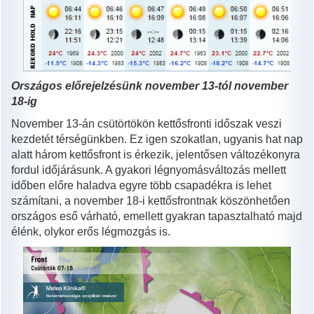
Országos előrejelzésünk november 13-tól november
18-ig
November 13-án csütörtökön kettősfronti időszak veszi
kezdetét térségünkben. Ez igen szokatlan, ugyanis hat nap
alatt három kettősfront is érkezik, jelentősen változékonyra
fordul időjárásunk. A gyakori légnyomásváltozás mellett
időben előre haladva egyre több csapadékra is lehet
számítani, a november 18-i kettősfrontnak köszönhetően
országos eső várható, emellett gyakran tapasztalható majd
élénk, olykor erős légmozgás is.