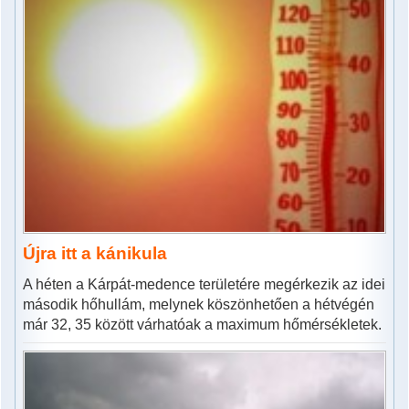
Újra itt a kánikula
A héten a Kárpát-medence területére megérkezik az idei
második hőhullám, melynek köszönhetően a hétvégén
már 32, 35 között várhatóak a maximum hőmérsékletek.