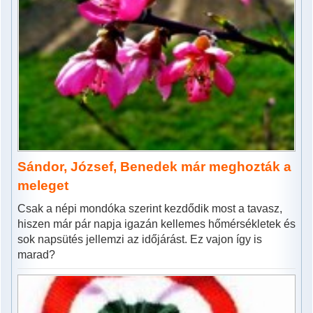
Sándor, József, Benedek már meghozták a
meleget
Csak a népi mondóka szerint kezdődik most a tavasz,
hiszen már pár napja igazán kellemes hőmérsékletek és
sok napsütés jellemzi az időjárást. Ez vajon így is
marad?