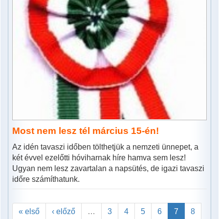
Most nem lesz tél március 15-én!
Az idén tavaszi időben tölthetjük a nemzeti ünnepet, a
két évvel ezelőtti hóviharnak híre hamva sem lesz!
Ugyan nem lesz zavartalan a napsütés, de igazi tavaszi
időre számíthatunk.
« első
‹ előző
…
3
4
5
6
7
8