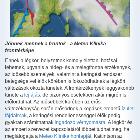
Jönnek-mennek a frontok - a Meteo Klinika
fronttérképe
Ennek a légköri helyzetnek komoly élettani hatásai
lehetnek, ugyanis a hideg- és a melegfrontra érzékenyek,
az idősebb személyek, valamint a keringési rendszer
betegségeivel élők körében is fokozódhatnak a légköri
változások okozta tünetek. A frontérzékenyek leggyakoribb
tünete a
fejfájás
, de bizonyos esetekben akár migrén is
előfordulhat. Az idősebbek körében az erős
változékonyság során erősödnek a kopásos eredetű
ízületi
fájdalmak
, a keringési rendellenességgel élők pedig
gyakran számíthatnak
ingadozó vérnyomásra.
A légkör és
az emberi szervezet kapcsolatáról többet tudhat meg, ha
meglátogatja a
Meteo Klinika honlapját
. Kattintson az