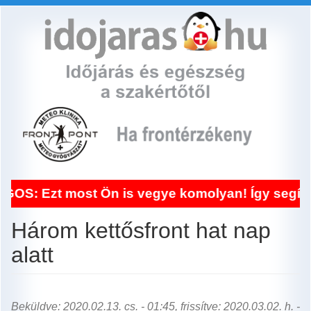
Ugrás
a
tartalomra
t most Ön is vegye komolyan! Így segített a fr
Három kettősfront hat nap
alatt
Beküldve: 2020.02.13. cs. - 01:45, frissítve: 2020.03.02. h. -