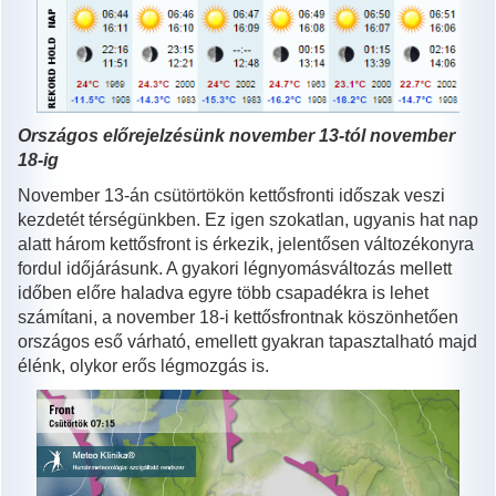
Országos előrejelzésünk november 13-tól november
18-ig
November 13-án csütörtökön kettősfronti időszak veszi
kezdetét térségünkben. Ez igen szokatlan, ugyanis hat nap
alatt három kettősfront is érkezik, jelentősen változékonyra
fordul időjárásunk. A gyakori légnyomásváltozás mellett
időben előre haladva egyre több csapadékra is lehet
számítani, a november 18-i kettősfrontnak köszönhetően
országos eső várható, emellett gyakran tapasztalható majd
élénk, olykor erős légmozgás is.