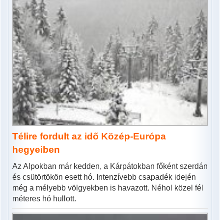
Télire fordult az idő Közép-Európa
hegyeiben
Az Alpokban már kedden, a Kárpátokban főként szerdán
és csütörtökön esett hó. Intenzívebb csapadék idején
még a mélyebb völgyekben is havazott. Néhol közel fél
méteres hó hullott.