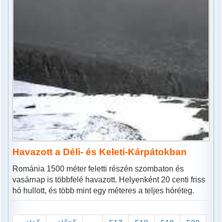
Havazott a Déli- és Keleti-Kárpátokban
Románia 1500 méter feletti részén szombaton és
vasárnap is többfelé havazott. Helyenként 20 centi friss
hó hullott, és több mint egy méteres a teljes hóréteg.