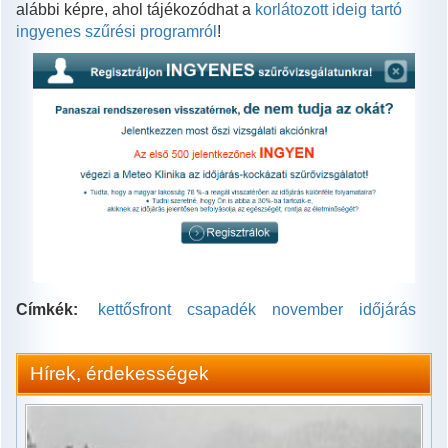
alábbi képre, ahol tájékozódhat a
korlátozott ideig tartó
ingyenes szűrési programról
!
Címkék:
kettősfront
csapadék
november
időjárás
Hírek, érdekességek