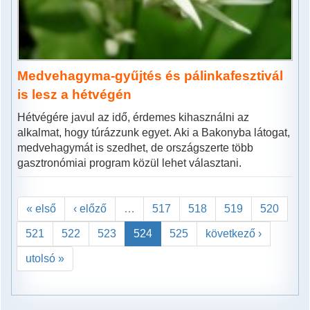
Medvehagyma-gyűjtés és pálinkafesztivál
is lesz a hétvégén
Hétvégére javul az idő, érdemes kihasználni az
alkalmat, hogy túrázzunk egyet. Aki a Bakonyba látogat,
medvehagymát is szedhet, de országszerte több
gasztronómiai program közül lehet választani.
« első
‹ előző
…
517
518
519
520
521
522
523
524
525
következő ›
utolsó »