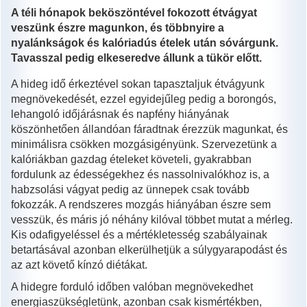
A téli hónapok beköszöntével fokozott étvágyat
veszünk észre magunkon, és többnyire a
nyalánkságok és kalóriadús ételek után sóvárgunk.
Tavasszal pedig elkeseredve állunk a tükör előtt.
A hideg idő érkeztével sokan tapasztaljuk étvágyunk
megnövekedését, ezzel egyidejűleg pedig a borongós,
lehangoló időjárásnak és napfény hiányának
köszönhetően állandóan fáradtnak érezzük magunkat, és
minimálisra csökken mozgásigényünk. Szervezetünk a
kalóriákban gazdag ételeket követeli, gyakrabban
fordulunk az édességekhez és nassolnivalókhoz is, a
habzsolási vágyat pedig az ünnepek csak tovább
fokozzák. A rendszeres mozgás hiányában észre sem
vesszük, és máris jó néhány kilóval többet mutat a mérleg.
Kis odafigyeléssel és a mértékletesség szabályainak
betartásával azonban elkerülhetjük a súlygyarapodást és
az azt követő kínzó diétákat.
A hidegre forduló időben valóban megnövekedhet
energiaszükségletünk, azonban csak kismértékben,