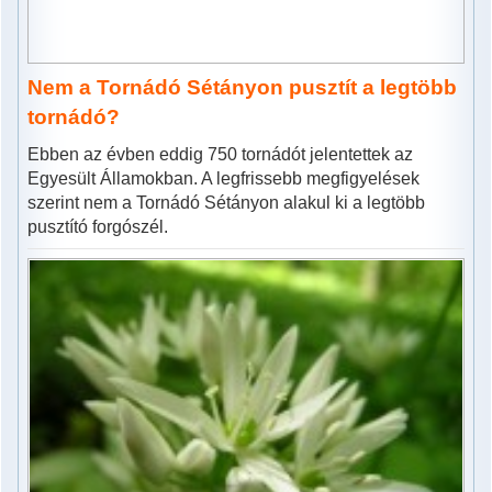
Nem a Tornádó Sétányon pusztít a legtöbb
tornádó?
Ebben az évben eddig 750 tornádót jelentettek az
Egyesült Államokban. A legfrissebb megfigyelések
szerint nem a Tornádó Sétányon alakul ki a legtöbb
pusztító forgószél.