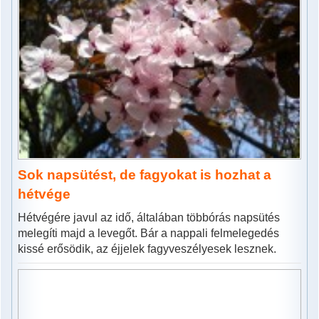
Sok napsütést, de fagyokat is hozhat a
hétvége
Hétvégére javul az idő, általában többórás napsütés
melegíti majd a levegőt. Bár a nappali felmelegedés
kissé erősödik, az éjjelek fagyveszélyesek lesznek.