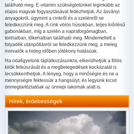
található meg. E-vitamin szükségletünket leginkább az
olajos magvak fogyasztásával fedezhetjük. Az ásványi
anyagokról, úgymint a cinkről és a szelénről se
feledkezzünk meg. A cink vörös húsokban, teljes kiőrlésű
gabonákban, míg a szelén a napraforgómagban,
tonhalban, tőkehalban található meg. Mindemellett a
folyadék utánpótlásról se feledkezzünk meg, a meleg
innivalók a hideg időben jótékony hatásúak.
Ha odafigyelünk táplálkozásunkra, elkerülhetjük a fölös
kilók felkúszását és a megbetegedések kockázatát is
lecsökkenthetjük. A lényeg, hogy a minőségre és ne a
mennyiségre fektessük a hangsúlyt, és legyünk kicsit
önmegtartóztatóak az ünnepi lakomák alatt is.
Hírek, érdekességek