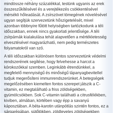
mindössze néhány százalékkal, testünk ugyanis az erek
összeszűkítésével és a verejtékezés csökkentésével
mérsékli hőleadását. A zsírszövet tömegének növelésével
ugyan segítjük szervezetünk hőszigetelését, mivel
azonban többnyire fűtött helyiségben tartózkodunk a téli
időszakban, ennek nincs gyakorlati jelentősége. A téli
zsírpárnák kialakulása tehát alapvetően a mértékletesség
elvesztésével magyarázható, nem pedig természetes
folyamatokról van szó.
A téli időszakban különösen fontos szervezetünk védelmi
rendszerének segítése, hogy felvehesse a harcot a
kórokozókkal szemben. Leginkább étrendünkkel, a
megfelelő mennyiségű és minőségű tápanyagbevitellel
tudjuk megerősíteni immunrendszerünket. A betegségek
megelőzésében kiemelten fontos szerepet játszik a C-
vitamin, ez megtalálható a friss zöldségekben,
gyümölcsökben. Sok C-vitamin található a citrusfélékben,
kiviben, almában, körtében vagy épp a savanyú
káposztában. A béta-karotin utánpótlás szintén fontos, ez a
sárgarépában, sütőtökben, zöldleveles zöldségekben