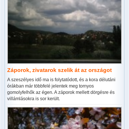
Záporok, zivatarok szelik át az országot
A szeszélyes idő ma is folytatódott, és a kora délutáni
órákban már többfelé jelentek meg tornyos
gomolyfelhők az égen. A záporok mellett dörgésre és
villámlásokra is sor került.