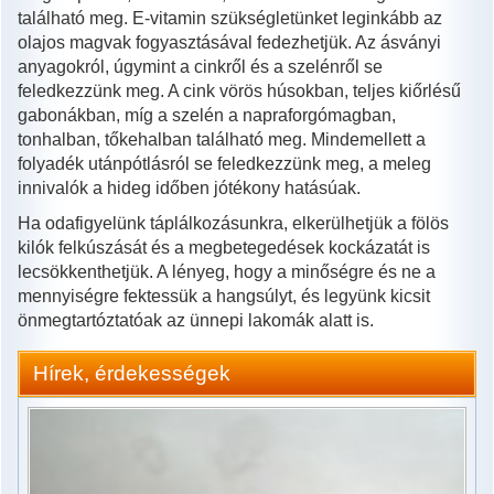
található meg. E-vitamin szükségletünket leginkább az
olajos magvak fogyasztásával fedezhetjük. Az ásványi
anyagokról, úgymint a cinkről és a szelénről se
feledkezzünk meg. A cink vörös húsokban, teljes kiőrlésű
gabonákban, míg a szelén a napraforgómagban,
tonhalban, tőkehalban található meg. Mindemellett a
folyadék utánpótlásról se feledkezzünk meg, a meleg
innivalók a hideg időben jótékony hatásúak.
Ha odafigyelünk táplálkozásunkra, elkerülhetjük a fölös
kilók felkúszását és a megbetegedések kockázatát is
lecsökkenthetjük. A lényeg, hogy a minőségre és ne a
mennyiségre fektessük a hangsúlyt, és legyünk kicsit
önmegtartóztatóak az ünnepi lakomák alatt is.
Hírek, érdekességek