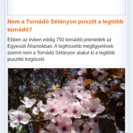
Nem a Tornádó Sétányon pusztít a legtöbb
tornádó?
Ebben az évben eddig 750 tornádót jelentettek az
Egyesült Államokban. A legfrissebb megfigyelések
szerint nem a Tornádó Sétányon alakul ki a legtöbb
pusztító forgószél.