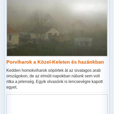
Porviharok a Közel-Keleten és hazánkban
Kedden homokviharok söpörtek át az sivatagos arab
országokon, de az elmúlt napokban nálunk sem volt
ritka a jelenség. Egyik olvasónk is lencsevégre kapott
egyet.