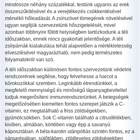
mindössze néhány százalékkal, testünk ugyanis az erek
összeszűkítésével és a verejtékezés csökkentésével
mérsékli hőleadását. A zsírszövet tömegének növelésével
ugyan segítjük szervezetünk hőszigetelését, mivel
azonban többnyire fűtött helyiségben tartózkodunk a téli
időszakban, ennek nincs gyakorlati jelentősége. A téli
zsírpárnák kialakulása tehát alapvetően a mértékletesség
elvesztésével magyarázható, nem pedig természetes
folyamatokról van szó.
A téli időszakban különösen fontos szervezetünk védelmi
rendszerének segítése, hogy felvehesse a harcot a
kórokozókkal szemben. Leginkább étrendünkkel, a
megfelelő mennyiségű és minőségű tápanyagbevitellel
tudjuk megerősíteni immunrendszerünket. A betegségek
megelőzésében kiemelten fontos szerepet játszik a C-
vitamin, ez megtalálható a friss zöldségekben,
gyümölcsökben. Sok C-vitamin található a citrusfélékben,
kiviben, almában, körtében vagy épp a savanyú
káposztában. A béta-karotin utánpótlás szintén fontos, ez a
sárgarépában, sütőtökben, zöldleveles zöldségekben