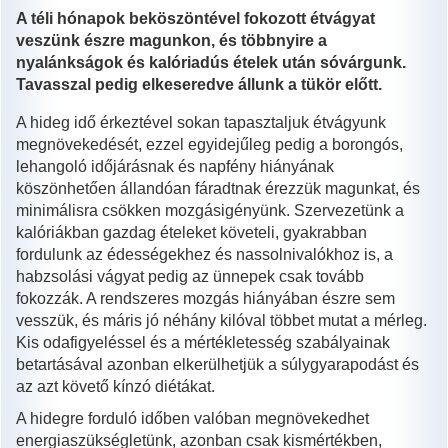
A téli hónapok beköszöntével fokozott étvágyat
veszünk észre magunkon, és többnyire a
nyalánkságok és kalóriadús ételek után sóvárgunk.
Tavasszal pedig elkeseredve állunk a tükör előtt.
A hideg idő érkeztével sokan tapasztaljuk étvágyunk
megnövekedését, ezzel egyidejűleg pedig a borongós,
lehangoló időjárásnak és napfény hiányának
köszönhetően állandóan fáradtnak érezzük magunkat, és
minimálisra csökken mozgásigényünk. Szervezetünk a
kalóriákban gazdag ételeket követeli, gyakrabban
fordulunk az édességekhez és nassolnivalókhoz is, a
habzsolási vágyat pedig az ünnepek csak tovább
fokozzák. A rendszeres mozgás hiányában észre sem
vesszük, és máris jó néhány kilóval többet mutat a mérleg.
Kis odafigyeléssel és a mértékletesség szabályainak
betartásával azonban elkerülhetjük a súlygyarapodást és
az azt követő kínzó diétákat.
A hidegre forduló időben valóban megnövekedhet
energiaszükségletünk, azonban csak kismértékben,