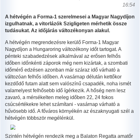
16:54
A hétvégén a Forma-1 szerelmesei a Magyar Nagydíjon
izgulhatnak, a vitorlázók Szigligeten mérhetik össze
tudásukat. Az időjárás változékonyan alakul.
A hétvégén megrendezésre kerülő Forma-1 Magyar
Nagydíjon a Hungaroring változékony időt tartogat. A
pénteki szabadedzések alkalmával az erősen felhős
időben időnkénti záporok még nem kizártak, a szombati
időmérő edzésen azonban már száraz idő várható a
változóan felhős időben. A vasárnap délután kettőkor
kezdődő futam alatt sem valószínű csapadék, noha ismét
valamelyest felhősebb idő ígérkezik. A hőség nem lesz
zavaró, a mérsékelten meleg időben 22, 24 fokos
csúcsértékekre lehet számítani - vasárnap várható a
hűvösebb idő. A főváros környékén az északnyugati szél a
hétvégén többször megélénkül.
Szintén hétvégén rendezik meg a Balaton Regatta amatőr