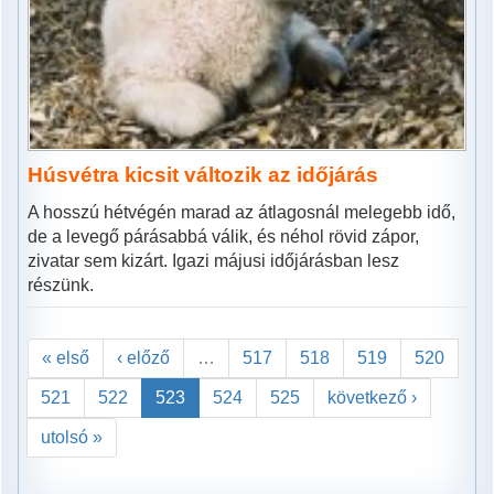
Húsvétra kicsit változik az időjárás
A hosszú hétvégén marad az átlagosnál melegebb idő,
de a levegő párásabbá válik, és néhol rövid zápor,
zivatar sem kizárt. Igazi májusi időjárásban lesz
részünk.
« első
‹ előző
…
517
518
519
520
521
522
523
524
525
következő ›
utolsó »