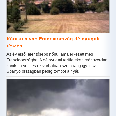
Kánikula van Franciaország délnyugati
részén
Az év első jelentősebb hőhulláma érkezett meg
Franciaországba. A délnyugati területeken már szerdán
kánikula volt, és ez várhatóan szombatig így lesz.
Spanyolországban pedig tombol a nyár.