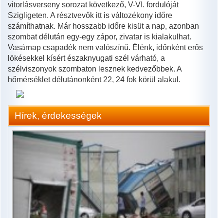
vitorlásverseny sorozat következő, V-VI. fordulóját
Szigligeten. A résztvevők itt is változékony időre
számíthatnak. Már hosszabb időre kisüt a nap, azonban
szombat délután egy-egy zápor, zivatar is kialakulhat.
Vasárnap csapadék nem valószínű. Élénk, időnként erős
lökésekkel kísért északnyugati szél várható, a
szélviszonyok szombaton lesznek kedvezőbbek. A
hőmérséklet délutánonként 22, 24 fok körül alakul.
Hírek, érdekességek