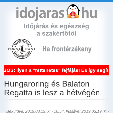
Ugrás
a
tartalomra
n a "rettenetes" fejfájás! És így segít a fronté
Hungaroring és Balaton
Regatta is lesz a hétvégén
Beküldve: 2019.03.19. k. - 16:54, frissítve: 2019.03.19. k. -