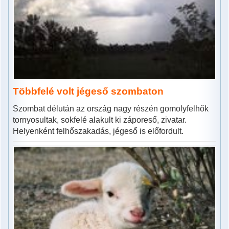
Többfelé volt jégeső szombaton
Szombat délután az ország nagy részén gomolyfelhők
tornyosultak, sokfelé alakult ki záporeső, zivatar.
Helyenként felhőszakadás, jégeső is előfordult.