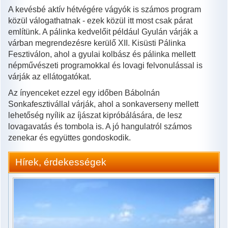
A kevésbé aktív hétvégére vágyók is számos program
közül válogathatnak - ezek közül itt most csak párat
említünk. A pálinka kedvelőit például Gyulán várják a
várban megrendezésre kerülő XII. Kisüsti Pálinka
Fesztiválon, ahol a gyulai kolbász és pálinka mellett
népművészeti programokkal és lovagi felvonulással is
várják az ellátogatókat.
Az ínyenceket ezzel egy időben Bábolnán
Sonkafesztivállal várják, ahol a sonkaverseny mellett
lehetőség nyílik az íjászat kipróbálására, de lesz
lovagavatás és tombola is. A jó hangulatról számos
zenekar és együttes gondoskodik.
Hírek, érdekességek