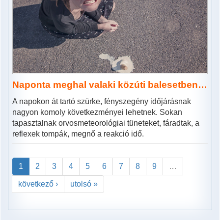
Naponta meghal valaki közúti balesetben…
A napokon át tartó szürke, fényszegény időjárásnak
nagyon komoly következményei lehetnek. Sokan
tapasztalnak orvosmeteorológiai tüneteket, fáradtak, a
reflexek tompák, megnő a reakció idő.
1
2
3
4
5
6
7
8
9
…
következő ›
utolsó »