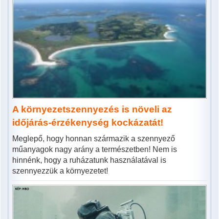
A környezetszennyezés is növeli az
időjárás-érzékenység kockázatát!
Meglepő, hogy honnan származik a szennyező
műanyagok nagy arány a természetben! Nem is
hinnénk, hogy a ruházatunk használatával is
szennyezzük a környezetet!