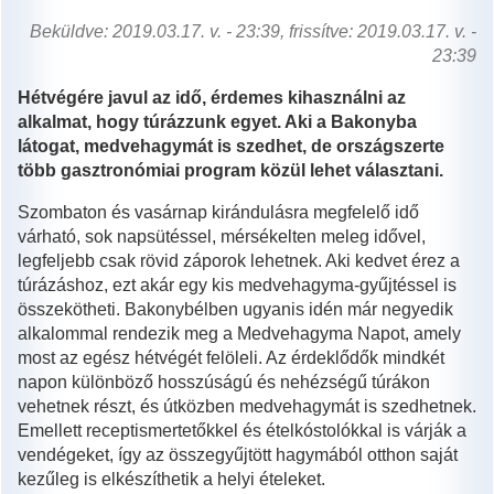
Beküldve: 2019.03.17. v. - 23:39, frissítve: 2019.03.17. v. -
23:39
Hétvégére javul az idő, érdemes kihasználni az
alkalmat, hogy túrázzunk egyet. Aki a Bakonyba
látogat, medvehagymát is szedhet, de országszerte
több gasztronómiai program közül lehet választani.
Szombaton és vasárnap kirándulásra megfelelő idő
várható, sok napsütéssel, mérsékelten meleg idővel,
legfeljebb csak rövid záporok lehetnek. Aki kedvet érez a
túrázáshoz, ezt akár egy kis medvehagyma-gyűjtéssel is
összekötheti. Bakonybélben ugyanis idén már negyedik
alkalommal rendezik meg a Medvehagyma Napot, amely
most az egész hétvégét felöleli. Az érdeklődők mindkét
napon különböző hosszúságú és nehézségű túrákon
vehetnek részt, és útközben medvehagymát is szedhetnek.
Emellett receptismertetőkkel és ételkóstolókkal is várják a
vendégeket, így az összegyűjtött hagymából otthon saját
kezűleg is elkészíthetik a helyi ételeket.