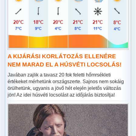
A KIJÁRÁSI KORLÁTOZÁS ELLENÉRE
NEM MARAD EL A HÚSVÉTI LOCSOLÁS!
Javában zajlik a tavasz 20 fok feletti hőmrsékleti
értékeket mérhetünk országszerte. Sajnos nem sokáig
örülhetünk, ugyanis a jövő hét elején jeletős változás
jön! Az idei húsvéti locsolást az időjárás biztosítja!