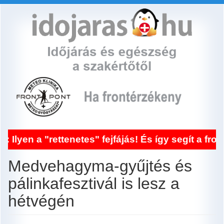
Ugrás
a
tartalomra
 "rettenetes" fejfájás! És így segít a frontérzé
Medvehagyma-gyűjtés és
pálinkafesztivál is lesz a
hétvégén