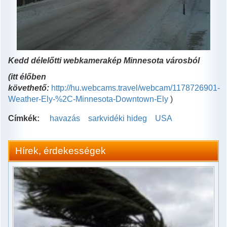
Kedd délelőtti webkamerakép Minnesota városból
(itt élőben
követhető:
http://hu.webcams.travel/webcam/1178726901-
Weather-Ely-%2C-Minnesota-Downtown-Ely
)
Címkék:
havazás
sarkvidéki hideg
USA
Hírek, érdekességek