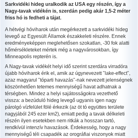
Sarkvidéki hideg uralkodik az USA egy részén, így a
Nagy-tavak vidékén is, szerdán pedig akár 1,5-2 méter
friss hó is fedheti a tájat.
A hétvégi hóviharok után megérkezett a sarkvidéki hideg
levegő az Egyesült Államok északkeleti részére. Ennek
eredményeképpen meglehetősen szokatlan, -30 fok alatti
hőmérsékleteket mértek még a nagyvárosokban, így
Minneapolis repterén is.
A Nagy-tavak vidékét helyi idő szerint szerdára virradóra
újabb hóviharok érik el, amik az úgynevezett "lake-effect",
azaz magyarul "tóparti havazás"-nak nevezett jelenségnek
köszönhetően tetemes mennyiségű havat adhatnak a
térségben. Mindez a helyi sajátosságokra vezethető
vissza: a bezúduló hideg levegő ugyanis igen nagy
párolgó vízfelület fölé érkezik (az öt tó együttes területe
nagyjából 245 ezer km2), emiatt pedig a tavak délkeleti
részén ilyen esetekben nem ritkák a hosszan tartó,
rendkívül intenzív havazások. Érdekesség, hogy a nagy
mennyiségű téli csapadék az orográfiai viszonyok miatt