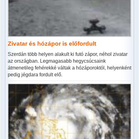
Zivatar és hózápor is előfordult
Szerdán több helyen alakult ki futó zápor, néhol zivatar
az országban. Legmagasabb hegycsúcsaink
átmenetileg fehérekké váltak a hózáporoktól, helyenként
pedig jégdara fordult elő.