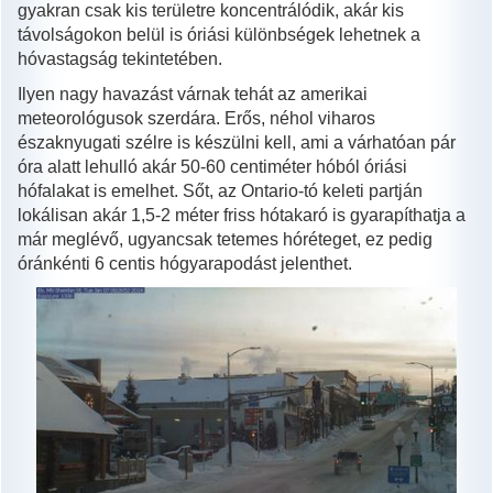
gyakran csak kis területre koncentrálódik, akár kis
távolságokon belül is óriási különbségek lehetnek a
hóvastagság tekintetében.
Ilyen nagy havazást várnak tehát az amerikai
meteorológusok szerdára. Erős, néhol viharos
északnyugati szélre is készülni kell, ami a várhatóan pár
óra alatt lehulló akár 50-60 centiméter hóból óriási
hófalakat is emelhet. Sőt, az Ontario-tó keleti partján
lokálisan akár 1,5-2 méter friss hótakaró is gyarapíthatja a
már meglévő, ugyancsak tetemes hóréteget, ez pedig
óránkénti 6 centis hógyarapodást jelenthet.