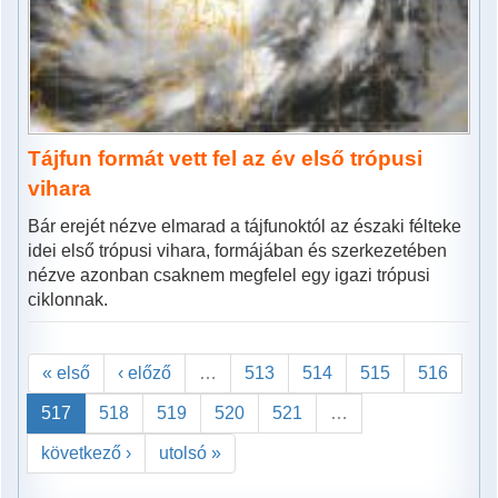
Tájfun formát vett fel az év első trópusi
vihara
Bár erejét nézve elmarad a tájfunoktól az északi félteke
idei első trópusi vihara, formájában és szerkezetében
nézve azonban csaknem megfelel egy igazi trópusi
ciklonnak.
« első
‹ előző
…
513
514
515
516
517
518
519
520
521
…
következő ›
utolsó »