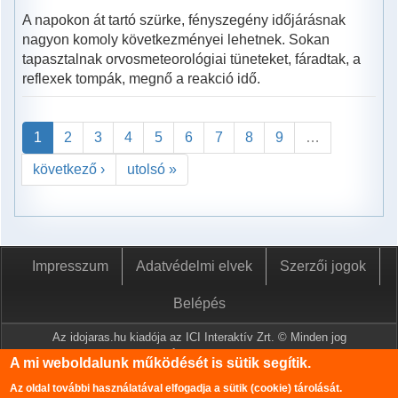
A napokon át tartó szürke, fényszegény időjárásnak
nagyon komoly következményei lehetnek. Sokan
tapasztalnak orvosmeteorológiai tüneteket, fáradtak, a
reflexek tompák, megnő a reakció idő.
1
2
3
4
5
6
7
8
9
…
következő ›
utolsó »
Impresszum
Adatvédelmi elvek
Szerzői jogok
Belépés
Az idojaras.hu kiadója az ICI Interaktív Zrt. © Minden jog
fenntartva.
A mi weboldalunk működését is sütik segítik.
A www.idojaras.hu oldalon megjelenő tartalmakat a szerzői jogról
Az oldal további használatával elfogadja a sütik (cookie) tárolását.
szóló 1999. évi LXXVI. törvény értelmében az ICI Interaktív Zrt