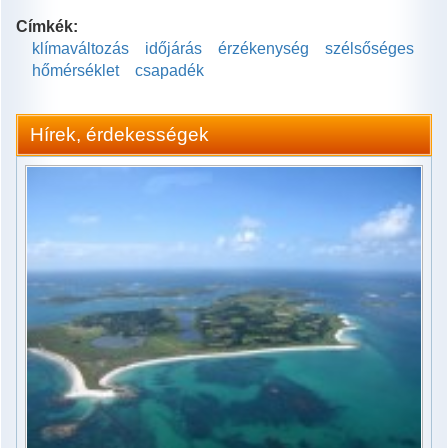
Címkék:
klímaváltozás
időjárás
érzékenység
szélsőséges
hőmérséklet
csapadék
Hírek, érdekességek