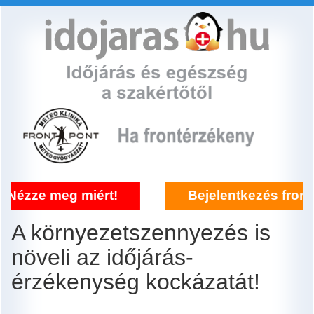
Ugrás
a
tartalomra
 meg miért!
Bejelentkezés frontérzéken
A környezetszennyezés is
növeli az időjárás-
érzékenység kockázatát!