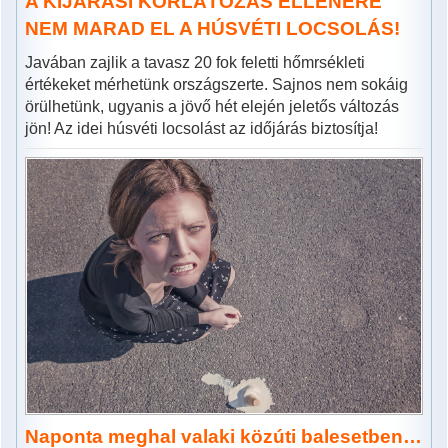
A KIJÁRÁSI KORLÁTOZÁS ELLENÉRE
NEM MARAD EL A HÚSVÉTI LOCSOLÁS!
Javában zajlik a tavasz 20 fok feletti hőmrsékleti
értékeket mérhetünk országszerte. Sajnos nem sokáig
örülhetünk, ugyanis a jövő hét elején jeletős változás
jön! Az idei húsvéti locsolást az időjárás biztosítja!
Naponta meghal valaki közúti balesetben…