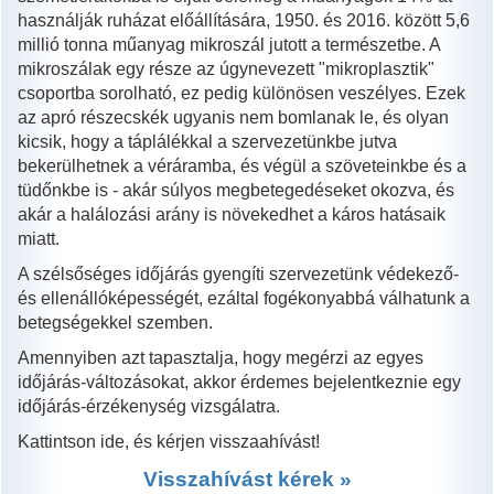
használják ruházat előállítására, 1950. és 2016. között 5,6
millió tonna műanyag mikroszál jutott a természetbe. A
mikroszálak egy része az úgynevezett "mikroplasztik"
csoportba sorolható, ez pedig különösen veszélyes. Ezek
az apró részecskék ugyanis nem bomlanak le, és olyan
kicsik, hogy a táplálékkal a szervezetünkbe jutva
bekerülhetnek a véráramba, és végül a szöveteinkbe és a
tüdőnkbe is - akár súlyos megbetegedéseket okozva, és
akár a halálozási arány is növekedhet a káros hatásaik
miatt.
A szélsőséges időjárás gyengíti szervezetünk védekező-
és ellenállóképességét, ezáltal fogékonyabbá válhatunk a
betegségekkel szemben.
Amennyiben azt tapasztalja, hogy megérzi az egyes
időjárás-változásokat, akkor érdemes bejelentkeznie egy
időjárás-érzékenység vizsgálatra.
Kattintson ide, és kérjen visszaahívást!
Visszahívást kérek »