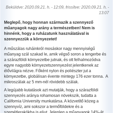
Beküldve: 2020.09.21. h. - 12:09, frissítve: 2020.09.21. h. -
13:07
Meglepő, hogy honnan származik a szennyező
műanyagok nagy arány a természetben! Nem is
hinnénk, hogy a ruházatunk használatával is
szennyezzük a környezetet!
A műszálas ruháinkról mosáskor nagy mennyiségű
műanyag szál szakad le, amik végső soron a tengerbe és
a szárazföldi környezetbe jutnak, és ott felhalmozódva
egyre nagyobb környezetszennyezést jelentkenek az
élővilágra nézve. Főként nylon és poliészter jut a
környezetbe, globálisan évente mintegy 176 ezer tonna. A
mikroszálak az 5 mm-nél rövidebb szálak.
A legújabb kutatások azt mutatják, hogy a szárazföldi
szennyezés aránya rohamosan növekszik, tudatta a
California University munkatársa. A közvetítő közeg a
szennyvíz, ami sokszor a termőföldekre és a
szemétlerakókba is eljut. Jelenleg a műanyagok 14%-át