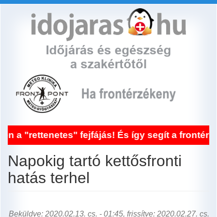
Ugrás
a
tartalomra
netes" fejfájás! És így segít a frontérzékenysé
Napokig tartó kettősfronti
hatás terhel
Beküldve: 2020.02.13. cs. - 01:45, frissítve: 2020.02.27. cs.