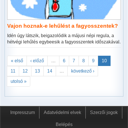
Vajon hoznak-e lehűlést a fagyosszentek?
Idén úgy látszik, beigazolódik a májusi népi regula, a
hétvégi lehűlés egybeesik a fagyosszentek időszakával.
« első
‹ előző
…
6
7
8
9
10
11
12
13
14
…
következő ›
utolsó »
Impresszum
Adatvédelmi elvek
Szerzői jogok
Belépés