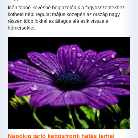
Idén többé-kevésbé beigazolódik a fagyosszentekhez
köthető népi regula: május közepén az ország nagy
részén több fokkal az átlagos alá esik vissza a
hőmérséklet.
Napokig tartó kettősfronti hatás terhel