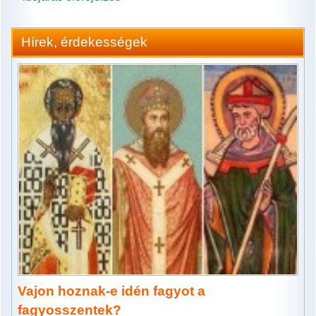
Hírek, érdekességek
Vajon hoznak-e idén fagyot a
fagyosszentek?