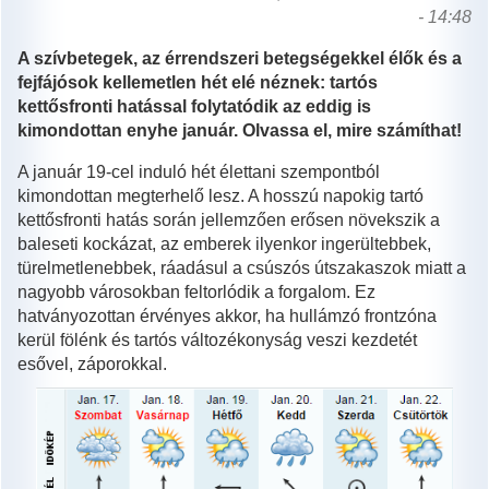
- 14:48
A szívbetegek, az érrendszeri betegségekkel élők és a
fejfájósok kellemetlen hét elé néznek: tartós
kettősfronti hatással folytatódik az eddig is
kimondottan enyhe január. Olvassa el, mire számíthat!
A január 19-cel induló hét élettani szempontból
kimondottan megterhelő lesz. A hosszú napokig tartó
kettősfronti hatás során jellemzően erősen növekszik a
baleseti kockázat, az emberek ilyenkor ingerültebbek,
türelmetlenebbek, ráadásul a csúszós útszakaszok miatt a
nagyobb városokban feltorlódik a forgalom. Ez
hatványozottan érvényes akkor, ha hullámzó frontzóna
kerül fölénk és tartós változékonyság veszi kezdetét
esővel, záporokkal.