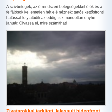
A szívbetegek, az érrendszeri betegségekkel élők és a
fejfájósok kellemetlen hét elé néznek: tartós kettősfronti
hatással folytatódik az eddig is kimondottan enyhe
január. Olvassa el, mire számíthat!
Zivatarokkal tarkított, lelassult hidegfront