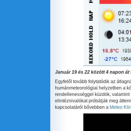
Január 19 és 22 között 4 napon át 
Egyfelől tovább folytatódik az átlagn
humánmeteorológiai helyzetben a kó
rendellenességgel küzdök, valamint a
elintéznivalókat próbálják meg áttenn
kapcsolatáról bővebben a
Meteo Klin