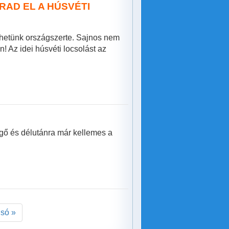
RAD EL A HÚSVÉTI
érhetünk országszerte. Sajnos nem
n! Az idei húsvéti locsolást az
egő és délutánra már kellemes a
lsó »