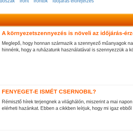
időszak
front
frontok
időjárás előrejelzés
A környezetszennyezés is növeli az időjárás-ér
Meglepő, hogy honnan származik a szennyező műanyagok nag
hinnénk, hogy a ruházatunk használatával is szennyezzük a kö
FENYEGET-E ISMÉT CSERNOBIL?
Rémisztő hírek terjengnek a világhálón, miszerint a mai napon 
elérheti hazánkat. Ebben a cikkben leírjuk, hogy mi igaz ebből 