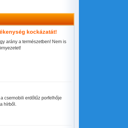
zékenység kockázatát!
y arány a természetben! Nem is
rnyezetet!
a csernobili erdőtűz porfelhője
a hírből.