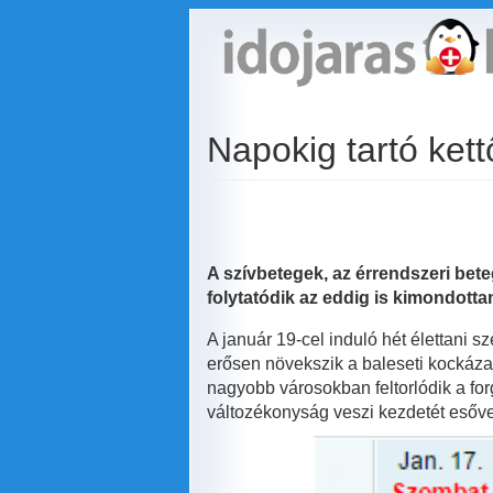
Ugrás
a
tartalomra
Napokig tartó kett
A szívbetegek, az érrendszeri bete
folytatódik az eddig is kimondotta
A január 19-cel induló hét élettani 
erősen növekszik a baleseti kockáza
nagyobb városokban feltorlódik a for
változékonyság veszi kezdetét esőve