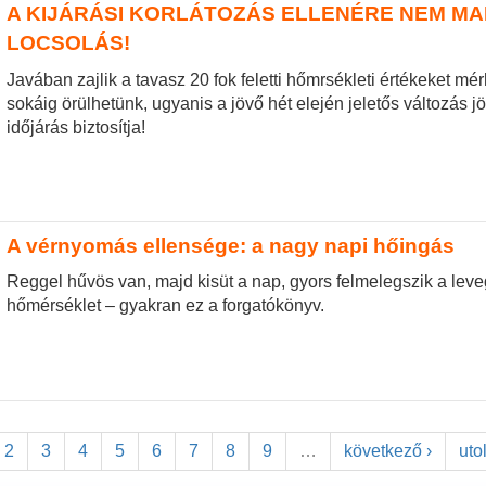
A KIJÁRÁSI KORLÁTOZÁS ELLENÉRE NEM MA
LOCSOLÁS!
Javában zajlik a tavasz 20 fok feletti hőmrsékleti értékeket m
sokáig örülhetünk, ugyanis a jövő hét elején jeletős változás jö
időjárás biztosítja!
A vérnyomás ellensége: a nagy napi hőingás
Reggel hűvös van, majd kisüt a nap, gyors felmelegszik a lev
hőmérséklet – gyakran ez a forgatókönyv.
2
3
4
5
6
7
8
9
…
következő ›
uto