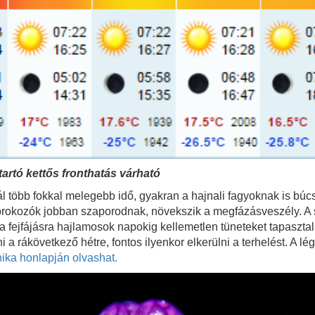
tartó kettős fronthatás várható
ál több fokkal melegebb idő, gyakran a hajnali fagyoknak is búcs
rokozók jobban szaporodnak, növekszik a megfázásveszély. A s
 fejfájásra hajlamosok napokig kellemetlen tüneteket tapasztaln
i a rákövetkező hétre, fontos ilyenkor elkerülni a terhelést. A l
ika honlapján olvashat.