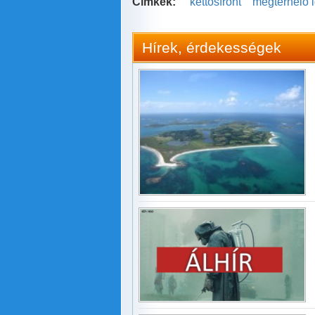
Címkék:
kettősfront
megterhelő 
Hírek, érdekességek