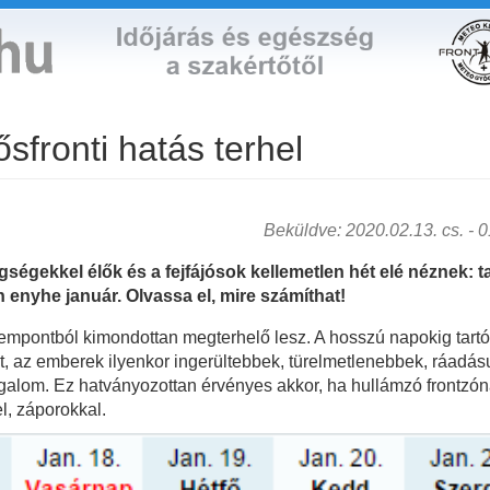
ősfronti hatás terhel
Beküldve: 2020.02.13. cs. - 01
gségekkel élők és a fejfájósok kellemetlen hét elé néznek: ta
n enyhe január. Olvassa el, mire számíthat!
szempontból kimondottan megterhelő lesz. A hosszú napokig tartó
t, az emberek ilyenkor ingerültebbek, türelmetlenebbek, ráadás
galom. Ez hatványozottan érvényes akkor, ha hullámzó frontzóna
l, záporokkal.