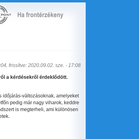
04, frissítve: 2020.09.02. sze. - 17:08
ől a kérdésekről érdeklődött.
us időjárás-változásoknak, amelyeket
tfőn pedig már nagy viharok, keddre
dszert is megterheli, ami különösen
etek.