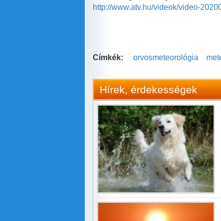
http://www.atv.hu/videok/video-2020
Címkék:
orvosmeteorológia
mete
Hírek, érdekességek