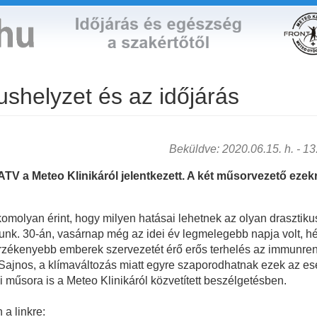
ushelyzet és az időjárás
Beküldve: 2020.06.15. h. - 13:
TV a Meteo Klinikáról jelentkezett. A két műsorvezető ezekr
komolyan érint, hogy milyen hatásai lehetnek az olyan drasztik
unk. 30-án, vasárnap még az idei év legmelegebb napja volt, hé
 érzékenyebb emberek szervezetét érő erős terhelés az immunren
Sajnos, a klímaváltozás miatt egyre szaporodhatnak ezek az es
i műsora is a Meteo Klinikáról közvetített beszélgetésben.
 a linkre: