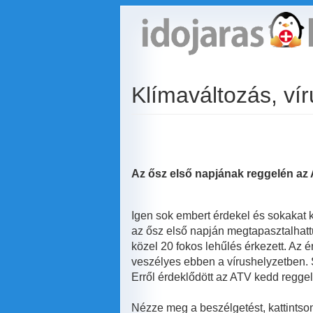
Ugrás
a
tartalomra
Klímaváltozás, vír
Az ősz első napjának reggelén az A
Igen sok embert érdekel és sokakat 
az ősz első napján megtapasztalhatt
közel 20 fokos lehűlés érkezett. Az
veszélyes ebben a vírushelyzetben. 
Erről érdeklődött az ATV kedd reggel
Nézze meg a beszélgetést, kattintson