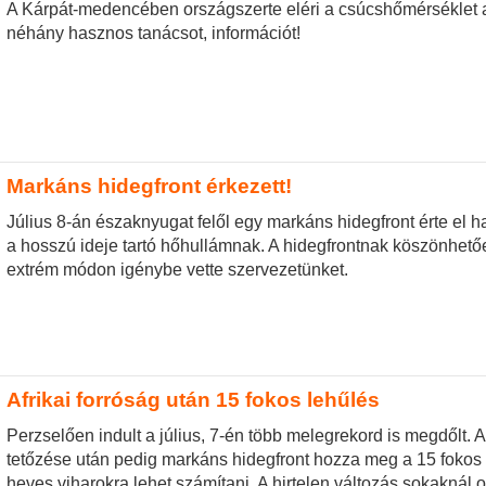
A Kárpát-medencében országszerte eléri a csúcshőmérséklet a
néhány hasznos tanácsot, információt!
Markáns hidegfront érkezett!
Július 8-án északnyugat felől egy markáns hidegfront érte el h
a hosszú ideje tartó hőhullámnak. A hidegfrontnak köszönhetően
extrém módon igénybe vette szervezetünket.
Afrikai forróság után 15 fokos lehűlés
Perzselően indult a július, 7-én több melegrekord is megdőlt. 
tetőzése után pedig markáns hidegfront hozza meg a 15 fokos leh
heves viharokra lehet számítani. A hirtelen változás sokaknál 