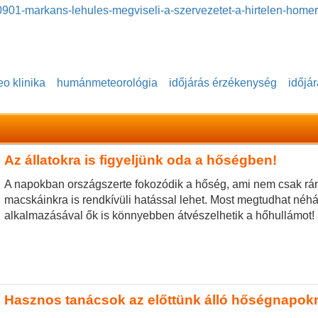
0901-markans-lehules-megviseli-a-szervezetet-a-hirtelen-home
o klinika
humánmeteorológia
időjárás érzékenység
időjá
Az állatokra is figyeljünk oda a hőségben!
A napokban országszerte fokozódik a hőség, ami nem csak rán
macskáinkra is rendkívüli hatással lehet. Most megtudhat néh
alkalmazásával ők is könnyebben átvészelhetik a hőhullámot!
Hasznos tanácsok az előttünk álló hőségnapok