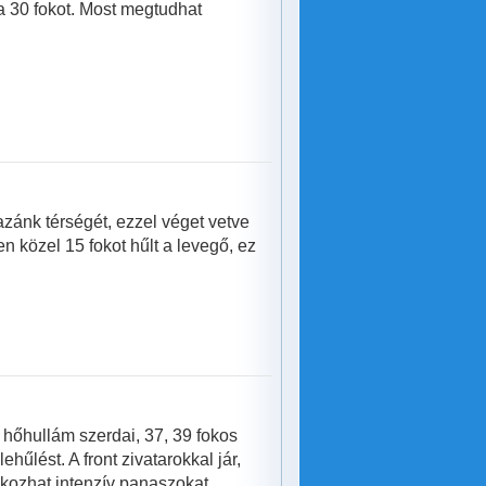
 30 fokot. Most megtudhat
azánk térségét, ezzel véget vetve
 közel 15 fokot hűlt a levegő, ez
A hőhullám szerdai, 37, 39 fokos
űlést. A front zivatarokkal jár,
okozhat intenzív panaszokat,