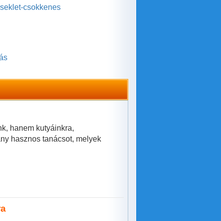
rseklet-csokkenes
rás
k, hanem kutyáinkra,
ány hasznos tanácsot, melyek
ra