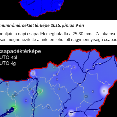
nimumhőmérséklet térképe 2015. június 9-én
 pontjain a napi csapadék meghaladta a 25-30 mm-t! Zalakaroson
ősen megnehezítette a hirtelen lehullott nagymennyiségű csapa