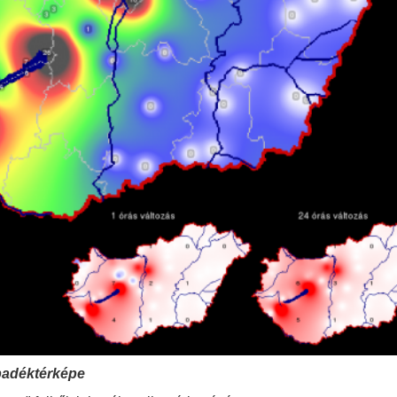
apadéktérképe