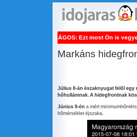
Ugrás
a
tartalomra
GOS: Ezt most Ön is vegye komolyan! Így segíte
Markáns hidegfron
Július 8-án északnyugat felől egy 
hőhullámnak. A hidegfrontnak kösz
Június 9-én
a mért minimumhőmérsékl
hőmérséklet éjszaka.