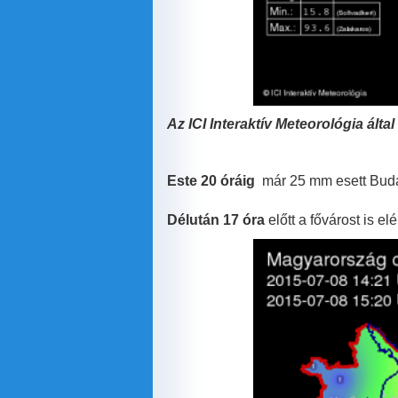
Az ICI
Interaktív Meteorológia álta
Este 20 óráig
már 25 mm esett Budap
Délután 17 óra
előtt a fővárost is el