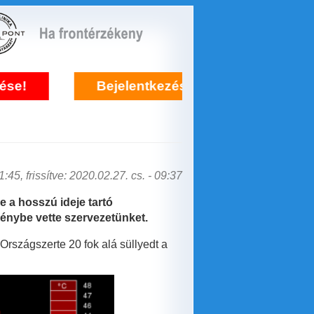
entkezés frontérzékenység kezelésére itt!
:45, frissítve: 2020.02.27. cs. - 09:37
e a hosszú ideje tartó
énybe vette szervezetünket.
rszágszerte 20 fok alá süllyedt a