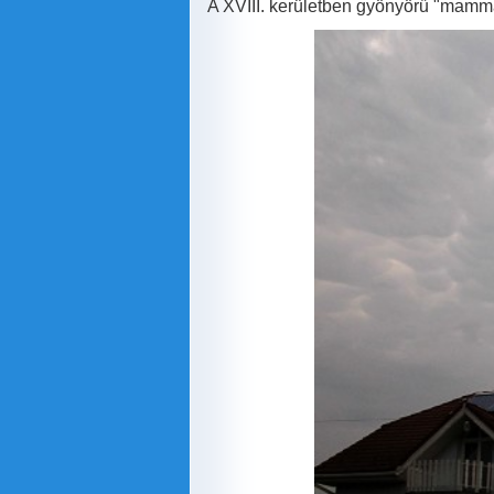
A XVIII. kerületben gyönyörű "mammat