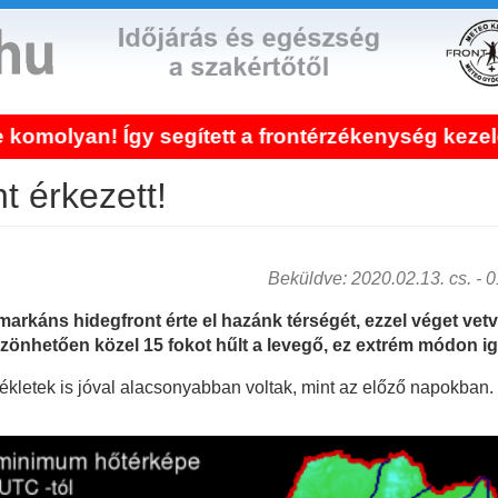
tt a frontérzékenység kezelése!
Bejel
t érkezett!
Beküldve: 2020.02.13. cs. - 01
markáns hidegfront érte el hazánk térségét, ezzel véget vetv
önhetően közel 15 fokot hűlt a levegő, ez extrém módon ig
etek is jóval alacsonyabban voltak, mint az előző napokban. O