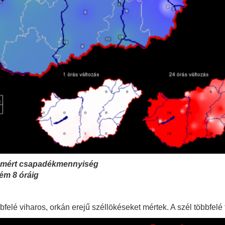
al mért csapadékmennyiség
-ém 8 óráig
elé viharos, orkán erejű széllökéseket mértek. A szél többfelé fá