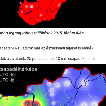
l mért legnagyobb széllökések 2015. június 8-án
esten! A zivatarok már az északkeleti tájakat is elérték.
érték a zivatarok. 25 perc alatt már 10 mm csapadék hullott.