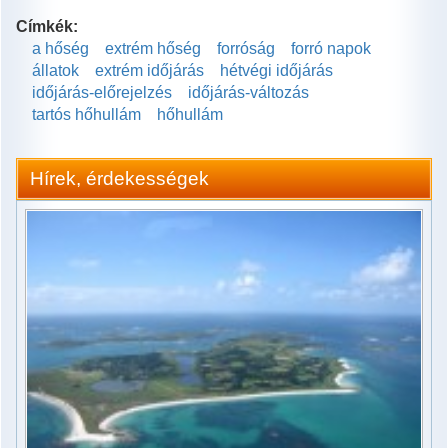
Címkék:
a hőség
extrém hőség
forróság
forró napok
állatok
extrém időjárás
hétvégi időjárás
időjárás-előrejelzés
időjárás-változás
tartós hőhullám
hőhullám
Hírek, érdekességek