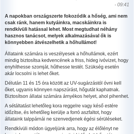
- 09:41
A napokban országszerte fokozódik a hőség, ami nem
csak ránk, hanem kutyáinkra, macskáinkra is
rendkívüli hatással lehet. Most megtudhat néhány
hasznos tanácsot, melyek alkalmazásával ők is
könnyebben átvészelhetik a hőhullámot!
Állataink számára is veszélyesek a hőhullámok, ezért
mindig biztosítsa kedvencének a friss, hideg ivóvizet, hogy
enyhíthesse szomját, hűthesse testét. Szükség esetén
akár locsolni is lehet őket.
Délután 11 és 15 óra között az UV-sugárzástól óvni kell
őket, ugyanis könnyen napszúrást, hőgutát kaphatnak.
Biztosítson állatai számára árnyékos helyet, ahol pihenhet.
A sétáltatást lehetőleg kora reggelre vagy késő estére
időzítse, és lehetőleg kerülje a forró aszfaltot, hogy
állataink talppárnái ne szenvedjenek égési sérüléseket.
Rendkívüli módon ügyeljünk arra, hogy az élőlényt ne