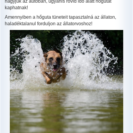
hagyjuk az autóban, ugyanis rövid idő alatt hőgutát
kaphatnak!
Amennyiben a hőguta tüneteit tapasztalná az állaton,
haladéktalanul forduljon az állatorvoshoz!