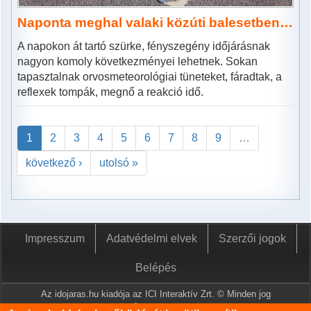
Naponta meghal valaki közúti balesetben…
A napokon át tartó szürke, fényszegény időjárásnak
nagyon komoly következményei lehetnek. Sokan
tapasztalnak orvosmeteorológiai tüneteket, fáradtak, a
reflexek tompák, megnő a reakció idő.
1
2
3
4
5
6
7
8
9
…
következő ›
utolsó »
Impresszum
Adatvédelmi elvek
Szerzői jogok
Belépés
Az idojaras.hu kiadója az ICI Interaktív Zrt. © Minden jog
fenntartva.