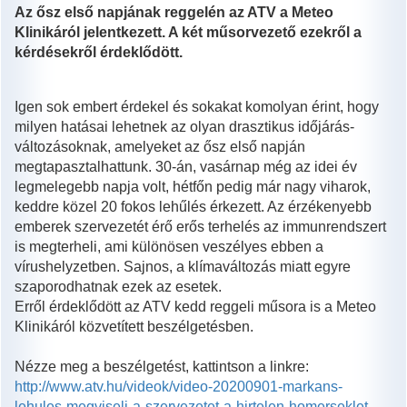
Az ősz első napjának reggelén az ATV a Meteo
Klinikáról jelentkezett. A két műsorvezető ezekről a
kérdésekről érdeklődött.
Igen sok embert érdekel és sokakat komolyan érint, hogy
milyen hatásai lehetnek az olyan drasztikus időjárás-
változásoknak, amelyeket az ősz első napján
megtapasztalhattunk. 30-án, vasárnap még az idei év
legmelegebb napja volt, hétfőn pedig már nagy viharok,
keddre közel 20 fokos lehűlés érkezett. Az érzékenyebb
emberek szervezetét érő erős terhelés az immunrendszert
is megterheli, ami különösen veszélyes ebben a
vírushelyzetben. Sajnos, a klímaváltozás miatt egyre
szaporodhatnak ezek az esetek.
Erről érdeklődött az ATV kedd reggeli műsora is a Meteo
Klinikáról közvetített beszélgetésben.
Nézze meg a beszélgetést, kattintson a linkre:
http://www.atv.hu/videok/video-20200901-markans-
lehules-megviseli-a-szervezetet-a-hirtelen-homerseklet-