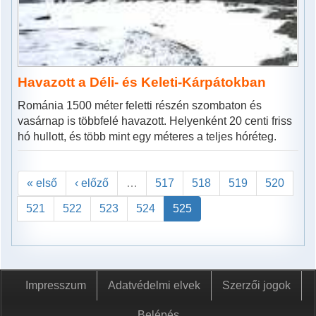
Havazott a Déli- és Keleti-Kárpátokban
Románia 1500 méter feletti részén szombaton és
vasárnap is többfelé havazott. Helyenként 20 centi friss
hó hullott, és több mint egy méteres a teljes hóréteg.
« első
‹ előző
…
517
518
519
520
521
522
523
524
525
Impresszum
Adatvédelmi elvek
Szerzői jogok
Belépés