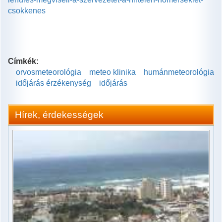
csokkenes
Címkék:
orvosmeteorológia
meteo klinika
humánmeteorológia
időjárás érzékenység
időjárás
Hírek, érdekességek