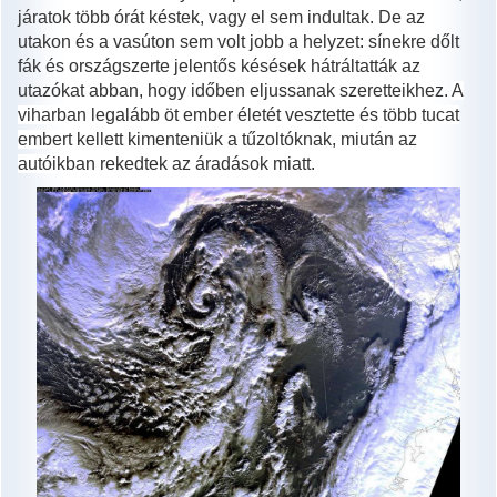
járatok több órát késtek, vagy el sem indultak. De az
utakon és a vasúton sem volt jobb a helyzet: sínekre dőlt
fák és országszerte jelentős késések hátráltatták az
utazókat abban, hogy időben eljussanak szeretteikhez.
A
viharban legalább öt ember életét vesztette és több tucat
embert kellett kimenteniük a tűzoltóknak, miután az
autóikban rekedtek az áradások miatt.