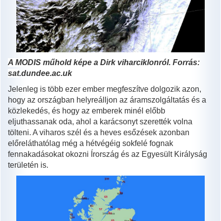
A MODIS műhold képe a Dirk viharciklonról. Forrás:
sat
.dundee.ac.uk
Jelenleg is több ezer ember megfeszítve dolgozik azon,
hogy az országban helyreálljon az áramszolgáltatás és a
közlekedés, és hogy az emberek minél előbb
eljuthassanak oda, ahol a karácsonyt szerették volna
tölteni. A viharos szél és a heves esőzések azonban
előreláthatólag még a hétvégéig sokfelé fognak
fennakadásokat okozni Írország és az Egyesült Királyság
területén is.