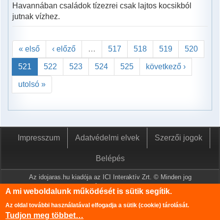
Havannában családok tízezrei csak lajtos kocsikból
jutnak vízhez.
« első
‹ előző
…
517
518
519
520
521
522
523
524
525
következő ›
utolsó »
Impresszum
Adatvédelmi elvek
Szerzői jogok
Belépés
Az idojaras.hu kiadója az ICI Interaktív Zrt. © Minden jog
fenntartva.
A mi weboldalunk működését is sütik segítik.
A www.idojaras.hu oldalon megjelenő tartalmakat a szerzői jogról
Az oldal további használatával elfogadja a sütik (cookie) tárolását.
szóló 1999. évi LXXVI. törvény értelmében az ICI Interaktív Zrt
Tudjon meg többet…
írásos engedélye nélkül tilos lemásolni és közzétenni.