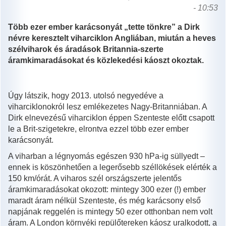
- 10:53
Több ezer ember karácsonyát „tette tönkre” a Dirk
névre keresztelt viharciklon Angliában, miután a heves
szélviharok és áradások Britannia-szerte
áramkimaradásokat és közlekedési káoszt okoztak.
Úgy látszik, hogy 2013. utolsó negyedéve a
viharciklonokról lesz emlékezetes Nagy-Britanniában. A
Dirk elnevezésű viharciklon éppen Szenteste előtt csapott
le a Brit-szigetekre, elrontva ezzel több ezer ember
karácsonyát.
A viharban a légnyomás egészen 930 hPa-ig süllyedt –
ennek is köszönhetően a legerősebb széllökések elérték a
150 km/órát. A viharos szél országszerte jelentős
áramkimaradásokat okozott: mintegy 300 ezer (!) ember
maradt áram nélkül Szenteste, és még karácsony első
napjának reggelén is mintegy 50 ezer otthonban nem volt
áram. A London környéki repülőtereken káosz uralkodott, a