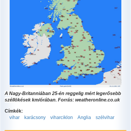
A Nagy-Britanniában 25-én reggelig mért legerősebb
széllökések km/órában. Forrás: weatheronline.co.uk
Címkék:
vihar
karácsony
viharciklon
Anglia
szélvihar