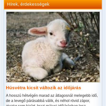
Hírek, érdekességek
Húsvétra kicsit változik az időjárás
A hosszú hétvégén marad az átlagosnál melegebb idő,
de a levegő párásabbá válik, és néhol rövid zápor,
zivatar sem kizárt. Igazi májusi időjárásban lesz