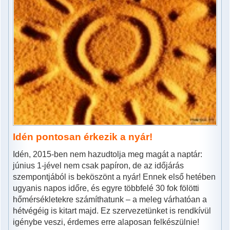
Idén pontosan érkezik a nyár!
Idén, 2015-ben nem hazudtolja meg magát a naptár:
június 1-jével nem csak papíron, de az időjárás
szempontjából is beköszönt a nyár! Ennek első hetében
ugyanis napos időre, és egyre többfelé 30 fok fölötti
hőmérsékletekre számíthatunk – a meleg várhatóan a
hétvégéig is kitart majd. Ez szervezetünket is rendkívül
igénybe veszi, érdemes erre alaposan felkészülnie!