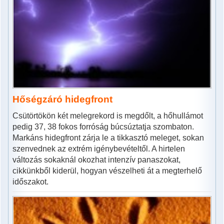
Hőségzáró hidegfront
Csütörtökön két melegrekord is megdőlt, a hőhullámot
pedig 37, 38 fokos forróság búcsúztatja szombaton.
Markáns hidegfront zárja le a tikkasztó meleget, sokan
szenvednek az extrém igénybevételtől. A hirtelen
változás sokaknál okozhat intenzív panaszokat,
cikkünkből kiderül, hogyan vészelheti át a megterhelő
időszakot.