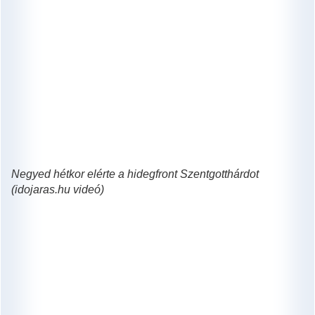
Negyed hétkor elérte a hidegfront Szentgotthárdot
(idojaras.hu videó)