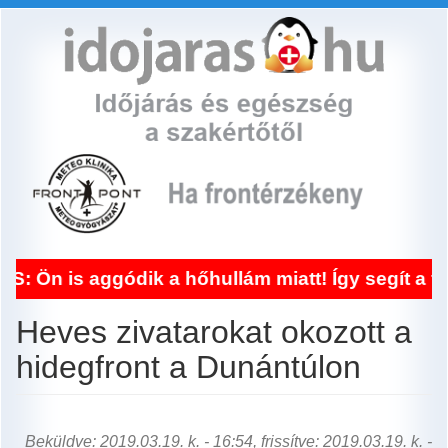
Ugrás
a
tartalomra
ggódik a hőhullám miatt! Így segít a frontérzé
Heves zivatarokat okozott a
hidegfront a Dunántúlon
Beküldve: 2019.03.19. k. - 16:54, frissítve: 2019.03.19. k. -