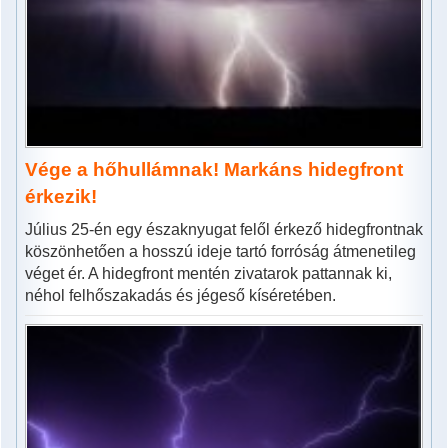
Vége a hőhullámnak! Markáns hidegfront
érkezik!
Július 25-én egy északnyugat felől érkező hidegfrontnak
köszönhetően a hosszú ideje tartó forróság átmenetileg
véget ér. A hidegfront mentén zivatarok pattannak ki,
néhol felhőszakadás és jégeső kíséretében.