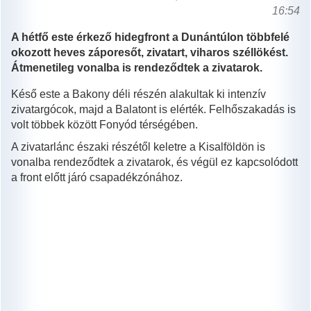
16:54
A hétfő este érkező hidegfront a Dunántúlon többfelé
okozott heves záporesőt, zivatart, viharos széllökést.
Átmenetileg vonalba is rendeződtek a zivatarok.
Késő este a Bakony déli részén alakultak ki intenzív
zivatargócok, majd a Balatont is elérték. Felhőszakadás is
volt többek között Fonyód térségében.
A zivatarlánc északi részétől keletre a Kisalföldön is
vonalba rendeződtek a zivatarok, és végül ez kapcsolódott
a front előtt járó csapadékzónához.