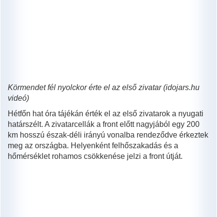
Körmendet fél nyolckor érte el az első zivatar (idojars.hu
videó)
Hétfőn hat óra tájékán érték el az első zivatarok a nyugati
határszélt. A zivatarcellák a front előtt nagyjából egy 200
km hosszú észak-déli irányú vonalba rendeződve érkeztek
meg az országba. Helyenként felhőszakadás és a
hőmérséklet rohamos csökkenése jelzi a front útját.