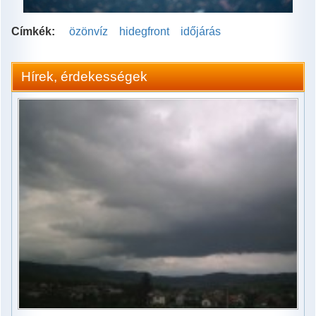
Címkék:
özönvíz
hidegfront
időjárás
Hírek, érdekességek