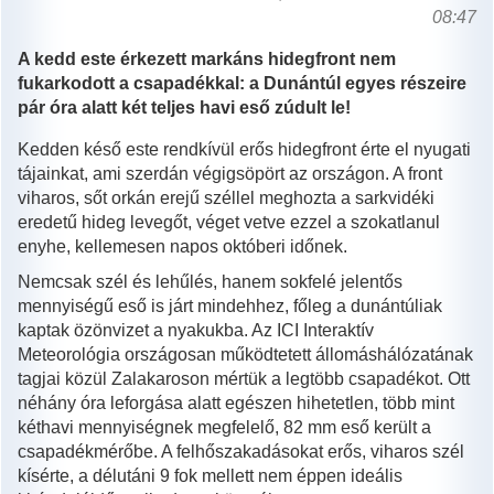
08:47
A kedd este érkezett markáns hidegfront nem
fukarkodott a csapadékkal: a Dunántúl egyes részeire
pár óra alatt két teljes havi eső zúdult le!
Kedden késő este rendkívül erős hidegfront érte el nyugati
tájainkat, ami szerdán végigsöpört az országon. A front
viharos, sőt orkán erejű széllel meghozta a sarkvidéki
eredetű hideg levegőt, véget vetve ezzel a szokatlanul
enyhe, kellemesen napos októberi időnek.
Nemcsak szél és lehűlés, hanem sokfelé jelentős
mennyiségű eső is járt mindehhez, főleg a dunántúliak
kaptak özönvizet a nyakukba. Az ICI Interaktív
Meteorológia országosan működtetett állomáshálózatának
tagjai közül Zalakaroson mértük a legtöbb csapadékot. Ott
néhány óra leforgása alatt egészen hihetetlen, több mint
kéthavi mennyiségnek megfelelő, 82 mm eső került a
csapadékmérőbe. A felhőszakadásokat erős, viharos szél
kísérte, a délutáni 9 fok mellett nem éppen ideális