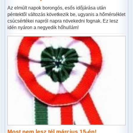
Az elmúlt napok borongós, esős időjárása után
péntektől változás következik be, ugyanis a hőmérséklet
csúcsértékei napról napra növekedni fognak. Ez lesz
idén nyáron a negyedik hőhullám!
Most nem lesz tél március 15-én!