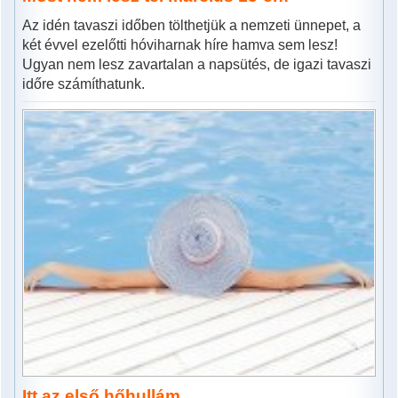
Az idén tavaszi időben tölthetjük a nemzeti ünnepet, a
két évvel ezelőtti hóviharnak híre hamva sem lesz!
Ugyan nem lesz zavartalan a napsütés, de igazi tavaszi
időre számíthatunk.
Itt az első hőhullám