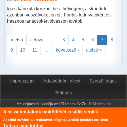
Igazi kánikula köszönt be a hétvégére, a strandidő
azonban veszélyeket is rejt. Fontos tudnivalókért és
hasznos tanácsokért olvasson tovább!
« első
‹ előző
…
3
4
5
6
7
8
9
10
11
…
következő ›
utolsó »
Impresszum
Adatvédelmi elvek
Szerzői jogok
Belépés
Az idojaras.hu kiadója az ICI Interaktív Zrt. © Minden jog
fenntartva.
A mi weboldalunk működését is sütik segítik.
A www.idojaras.hu oldalon megjelenő tartalmakat a szerzői jogról
Az oldal további használatával elfogadja a sütik (cookie) tárolását.
szóló 1999. évi LXXVI. törvény értelmében az ICI Interaktív Zrt
Tudjon meg többet…
írásos engedélye nélkül tilos lemásolni és közzétenni.