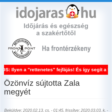
Ugrás
a
tartalomra
 "rettenetes" fejfájás! És így segít a frontérzé
Özönvíz sújtotta Zala
megyét
Beküldve: 2020.02.13. cs. - 01:45, frissítve: 2020.03.03. k. -