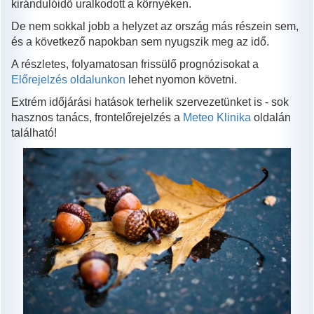
kirándulóidő uralkodott a környéken.
De nem sokkal jobb a helyzet az ország más részein sem,
és a következő napokban sem nyugszik meg az idő.
A részletes, folyamatosan frissülő prognózisokat a
Előrejelzés oldalunkon
lehet nyomon követni.
Extrém időjárási hatások terhelik szervezetünket is - sok
hasznos tanács, frontelőrejelzés a
Meteo Klinika
oldalán
található!