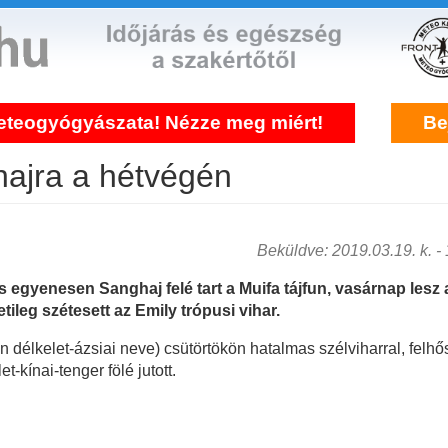
ászata! Nézze meg miért!
Bejelentkezé
ghajra a hétvégén
Beküldve: 2019.03.19. k. - 1
s egyenesen Sanghaj felé tart a Muifa tájfun, vasárnap lesz 
ileg szétesett az Emily trópusi vihar.
klon délkelet-ázsiai neve) csütörtökön hatalmas szélviharral, fe
-kínai-tenger fölé jutott.