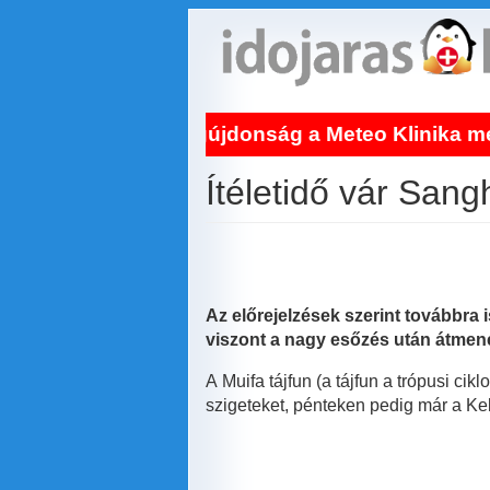
Ugrás
a
tartalomra
Világújdonság a Meteo Klinika meteogyógy
Ítéletidő vár San
Az előrejelzések szerint továbbra i
viszont a nagy esőzés után átmenet
A Muifa tájfun (a tájfun a trópusi ci
szigeteket, pénteken pedig már a Kelet