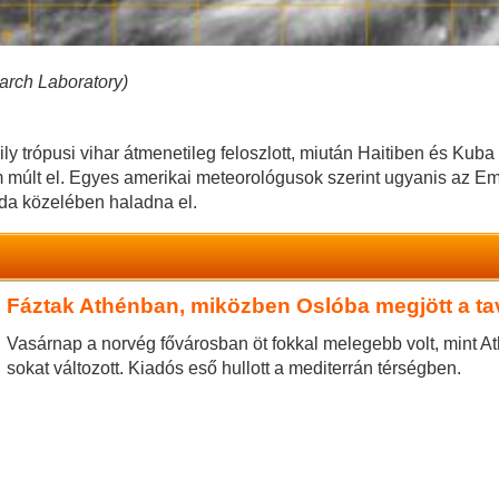
arch Laboratory)
ily trópusi vihar átmenetileg feloszlott, miután Haitiben és Kub
múlt el. Egyes amerikai meteorológusok szerint ugyanis az Em
da közelében haladna el.
Fáztak Athénban, miközben Oslóba megjött a ta
Vasárnap a norvég fővárosban öt fokkal melegebb volt, mint A
sokat változott. Kiadós eső hullott a mediterrán térségben.