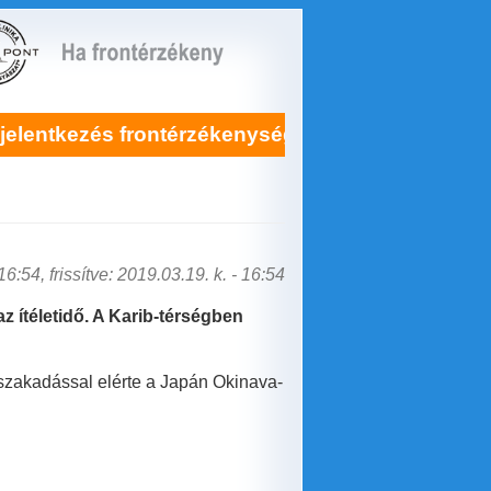
s frontérzékenység kezelésére itt!
Soha
6:54, frissítve: 2019.03.19. k. - 16:54
az ítéletidő. A Karib-térségben
lhőszakadással elérte a Japán Okinava-