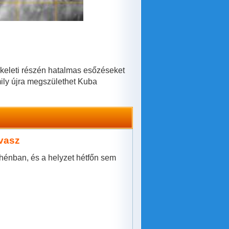
a keleti részén hatalmas esőzéseket
ily újra megszülethet Kuba
vasz
thénban, és a helyzet hétfőn sem