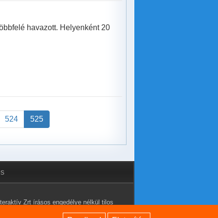
öbbfelé havazott. Helyenként 20
524
525
és
eraktív Zrt írásos engedélye nélkül tilos