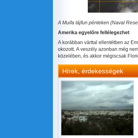
A Muifa tájfun pénteken (Naval Rese
Amerika egyelőre fellélegezhet
A korábban várttal ellentétben az Em
okozott. A veszély azonban még nem 
közelében, és akkor mégiscsak Flori
Hírek, érdekességek