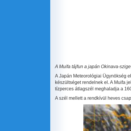
A Muifa tájfun a japán Okinava-szig
A Japán Meteorológiai Ügynökség elő
készültséget rendelnek el. A Muifa j
tízperces átlagszél meghaladja a 16
A szél mellett a rendkívül heves csa