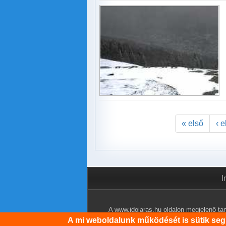
« első
‹ 
I
A www.idojaras.hu oldalon megjelenő tart
A mi weboldalunk működését is sütik segí