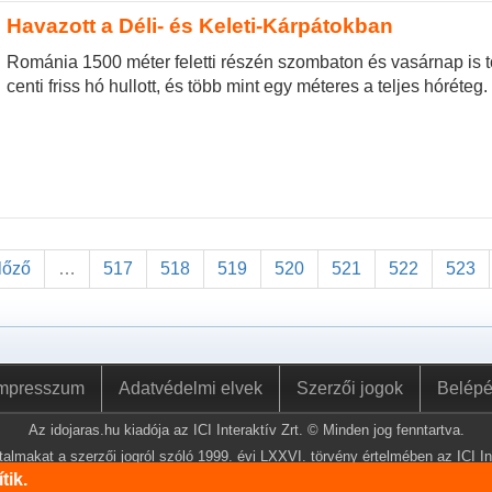
Havazott a Déli- és Keleti-Kárpátokban
Románia 1500 méter feletti részén szombaton és vasárnap is t
centi friss hó hullott, és több mint egy méteres a teljes hóréteg.
előző
…
517
518
519
520
521
522
523
mpresszum
Adatvédelmi elvek
Szerzői jogok
Belép
Az idojaras.hu kiadója az ICI Interaktív Zrt. © Minden jog fenntartva.
almakat a szerzői jogról szóló 1999. évi LXXVI. törvény értelmében az ICI Int
lemásolni és közzétenni.
tik.