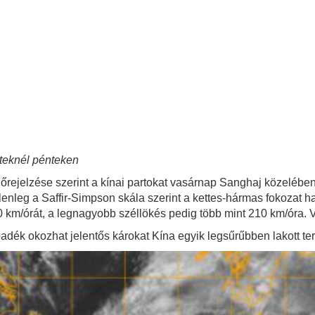
eteknél pénteken
rejelzése szerint a kínai partokat vasárnap Sanghaj közelében 
elenleg a Saffir-Simpson skála szerint a kettes-hármas fokozat 
0 km/órát, a legnagyobb széllökés pedig több mint 210 km/óra. 
padék okozhat jelentős károkat Kína egyik legsűrűbben lakott ter