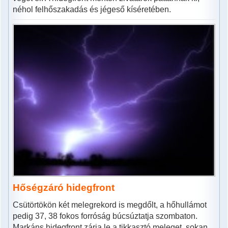
néhol felhőszakadás és jégeső kíséretében.
Hőségzáró hidegfront
Csütörtökön két melegrekord is megdőlt, a hőhullámot
pedig 37, 38 fokos forróság búcsúztatja szombaton.
Markáns hidegfront zárja le a tikkasztó meleget, sokan