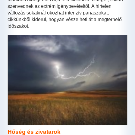
szenvednek az extrém igénybevételtől. A hirtelen
változás sokaknál okozhat intenzív panaszokat,
cikkünkből kiderül, hogyan vészelheti át a megterhelő
időszakot.
Hőség és zivatarok