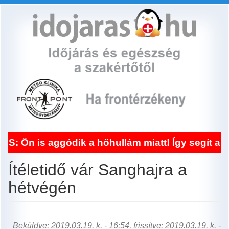
Ugrás
a
tartalomra
ggódik a hőhullám miatt! Így segít a frontérzé
Ítéletidő vár Sanghajra a
hétvégén
Beküldve: 2019.03.19. k. - 16:54, frissítve: 2019.03.19. k. -