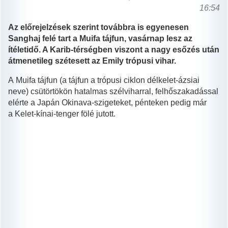
16:54
Az előrejelzések szerint továbbra is egyenesen
Sanghaj felé tart a Muifa tájfun, vasárnap lesz az
ítéletidő. A Karib-térségben viszont a nagy esőzés után
átmenetileg szétesett az Emily trópusi vihar.
A Muifa tájfun (a tájfun a trópusi ciklon délkelet-ázsiai
neve) csütörtökön hatalmas szélviharral, felhőszakadással
elérte a Japán Okinava-szigeteket, pénteken pedig már
a Kelet-kínai-tenger fölé jutott.