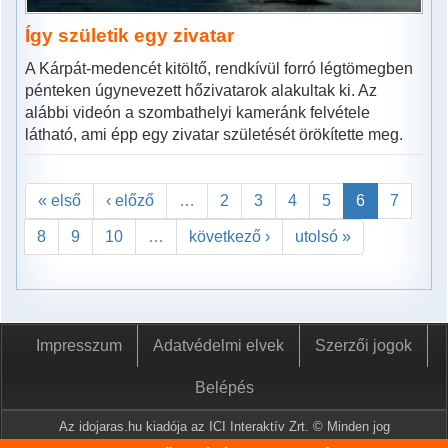
Így születik egy zivatar
A Kárpát-medencét kitöltő, rendkívül forró légtömegben
pénteken úgynevezett hőzivatarok alakultak ki. Az
alábbi videón a szombathelyi kameránk felvétele
látható, ami épp egy zivatar születését örökítette meg.
« első
‹ előző
…
2
3
4
5
6
7
8
9
10
…
következő ›
utolsó »
Impresszum
Adatvédelmi elvek
Szerzői jogok
Belépés
Az idojaras.hu kiadója az ICI Interaktív Zrt. © Minden jog
fenntartva.