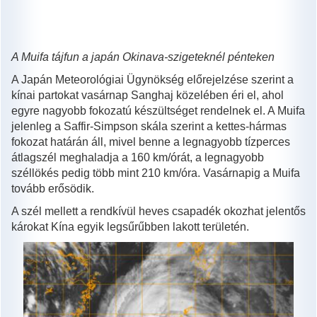
A Muifa tájfun a japán Okinava-szigeteknél pénteken
A Japán Meteorológiai Ügynökség előrejelzése szerint a
kínai partokat vasárnap Sanghaj közelében éri el, ahol
egyre nagyobb fokozatú készültséget rendelnek el. A Muifa
jelenleg a Saffir-Simpson skála szerint a kettes-hármas
fokozat határán áll, mivel benne a legnagyobb tízperces
átlagszél meghaladja a 160 km/órát, a legnagyobb
széllökés pedig több mint 210 km/óra. Vasárnapig a Muifa
tovább erősödik.
A szél mellett a rendkívül heves csapadék okozhat jelentős
károkat Kína egyik legsűrűbben lakott területén.