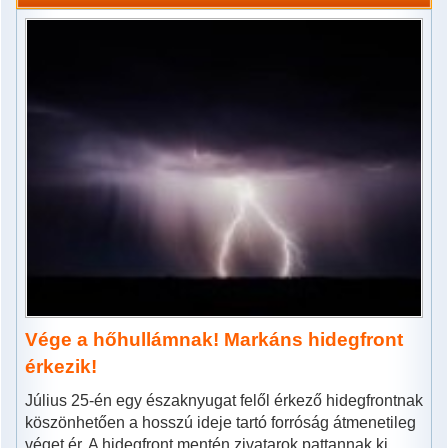
Vége a hőhullámnak! Markáns hidegfront
érkezik!
Július 25-én egy északnyugat felől érkező hidegfrontnak
köszönhetően a hosszú ideje tartó forróság átmenetileg
véget ér. A hidegfront mentén zivatarok pattannak ki,