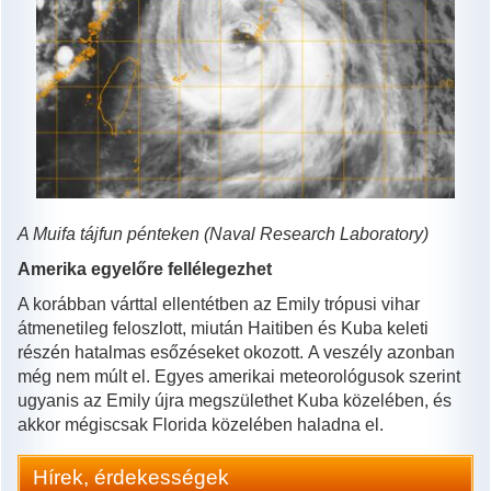
A Muifa tájfun pénteken (Naval Research Laboratory)
Amerika egyelőre fellélegezhet
A korábban várttal ellentétben az Emily trópusi vihar
átmenetileg feloszlott, miután Haitiben és Kuba keleti
részén hatalmas esőzéseket okozott. A veszély azonban
még nem múlt el. Egyes amerikai meteorológusok szerint
ugyanis az Emily újra megszülethet Kuba közelében, és
akkor mégiscsak Florida közelében haladna el.
Hírek, érdekességek