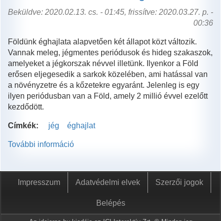
Beküldve: 2020.02.13. cs. - 01:45, frissítve: 2020.03.27. p. -
00:36
Földünk éghajlata alapvetően két állapot közt változik.
Vannak meleg, jégmentes periódusok és hideg szakaszok,
amelyeket a jégkorszak névvel illetünk. Ilyenkor a Föld
erősen eljegesedik a sarkok közelében, ami hatással van
a növényzetre és a kőzetekre egyaránt. Jelenleg is egy
ilyen periódusban van a Föld, amely 2 millió évvel ezelőtt
kezdődött.
Címkék:
jég
éghajlat
További információ
Jégbe
zárt
tudás
tartalommal
Impresszum
Adatvédelmi elvek
Szerzői jogok
kapcsolatosan
Belépés