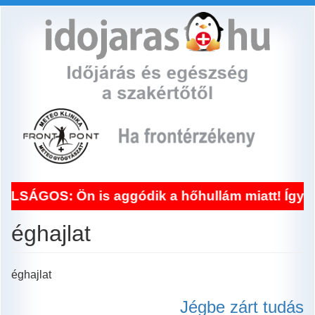
Ugrás
a
tartalomra
SÁGOS: Ön is aggódik a hőhullám miatt! Így seg
éghajlat
éghajlat
Jégbe zárt tudás