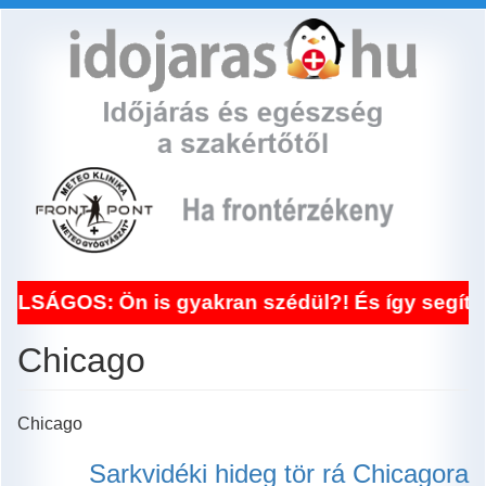
Ugrás
a
tartalomra
ÁGOS: Ön is gyakran szédül?! És így segít a f
Chicago
Chicago
Sarkvidéki hideg tör rá Chicagora