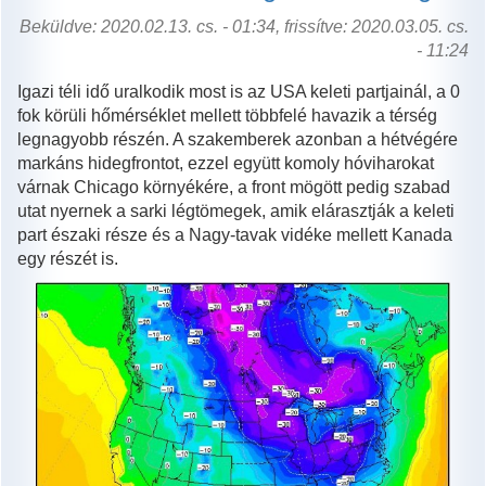
Beküldve: 2020.02.13. cs. - 01:34, frissítve: 2020.03.05. cs.
- 11:24
Igazi téli idő uralkodik most is az USA keleti partjainál, a 0
fok körüli hőmérséklet mellett többfelé havazik a térség
legnagyobb részén. A szakemberek azonban a hétvégére
markáns hidegfrontot, ezzel együtt komoly hóviharokat
várnak Chicago környékére, a front mögött pedig szabad
utat nyernek a sarki légtömegek, amik elárasztják a keleti
part északi része és a Nagy-tavak vidéke mellett Kanada
egy részét is.