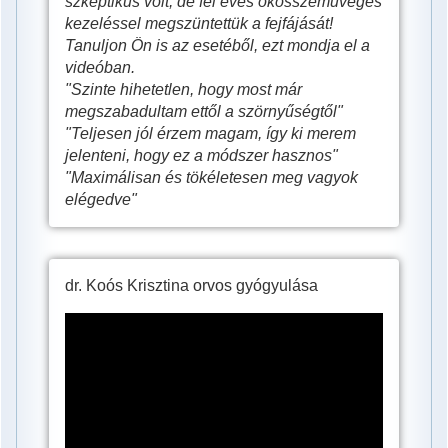
szkeptikus volt, de fél éves okosszemüveges
okosszemüveges
kezeléssel megszüntettük a fejfájását!
kezelés
Tanuljon Ön is az esetéből, ezt mondja el a
videóban.
után
"Szinte hihetetlen, hogy most már
megszabadultam ettől a szörnyűségtől"
"Teljesen jól érzem magam, így ki merem
jelenteni, hogy ez a módszer hasznos"
"Maximálisan és tökéletesen meg vagyok
elégedve"
dr. Koós Krisztina orvos gyógyulása
Frontérzékeny?
Ez
az
orvosi
vélemény