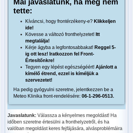
Mai javaslatunk, ha még nem
tette:
Kíváncsi, hogy frontérzékeny-e?
Klikkeljen
ide!
Kövesse a változó fronthelyzetet!
Itt
megtalálja!
Kérje ágyba a legfontosabbakat!
Reggel 5-
ig ott lesz!
Iratkozzon fel Front-
Értesítőnkre!
Tegyen egy lépést egészségéért!
Ajánlott a
kímélő étrend, ezzel is kíméljük a
szervezetet!
Ha pedig gyógyulni szeretne, jelentkezzen be a
Meteo Klinika front-rendelésére:
06-1-296-0513.
Javaslatunk:
Válassza a kényelmes megoldást! Ha
időben szeretne értesülni a fronthelyzetről, és ha
valóban megoldást keres fejfájására, alvásproblémáira