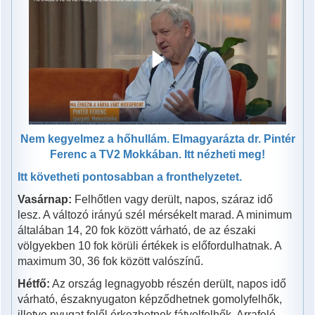
Nem kegyelmez a hőhullám. Elmagyarázta dr. Pintér
Ferenc a TV2 Mokkában. Itt nézheti meg!
Itt követheti pontosabban a fronthelyzetet.
Vasárnap:
Felhőtlen vagy derült, napos, száraz idő
lesz. A változó irányú szél mérsékelt marad. A minimum
általában 14, 20 fok között várható, de az északi
völgyekben 10 fok körüli értékek is előfordulhatnak. A
maximum 30, 36 fok között valószínű.
Hétfő:
Az ország legnagyobb részén derült, napos idő
várható, északnyugaton képződhetnek gomolyfelhők,
illetve nyugat felől érkezhetnek fátyolfelhők. Arrafelé