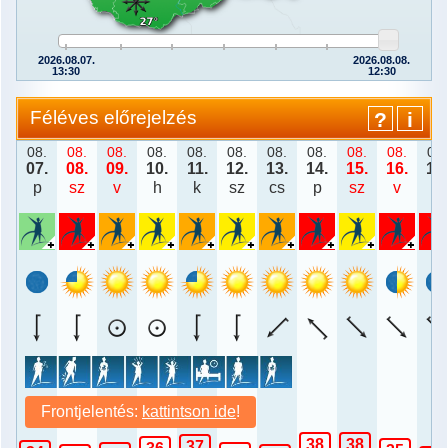
2026.08.07.
2026.08.08.
13:30
12:30
Féléves előrejelzés
?
i
08.
08.
08.
08.
08.
08.
08.
08.
08.
08.
08.
07.
08.
09.
10.
11.
12.
13.
14.
15.
16.
17.
p
sz
v
h
k
sz
cs
p
sz
v
h
Anomália
Csapadék
Hőmérséklet maximum
Frontjelentés:
kattintson ide
!
38
38
37