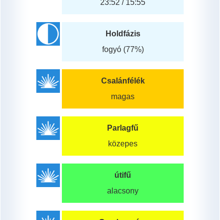
23:52 / 15:55
Holdfázis
fogyó (77%)
Csalánfélék
magas
Parlagfű
közepes
útifű
alacsony