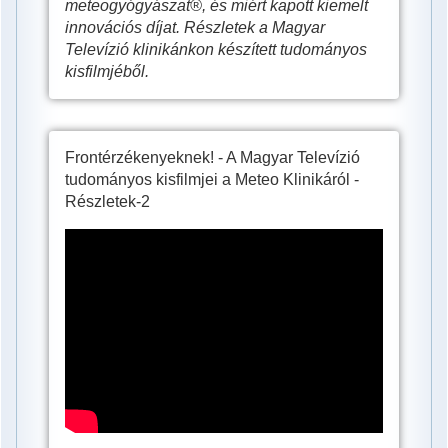
meteogyógyászat®, és miért kapott kiemelt
innovációs díjat. Részletek a Magyar
Televízió klinikánkon készített tudományos
kisfilmjéből.
Frontérzékenyeknek! - A Magyar Televízió
tudományos kisfilmjei a Meteo Klinikáról -
Részletek-2
A
frontérzékenység
kezelése.
Meteogyógyászat®
a
Meteo
Klinikán.