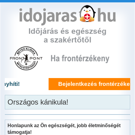
Ugrás
a
tartalomra
Hőanomália
Csapadék
Bejelentkezés frontérzékenység kezelésére 
Max. hőm.
Országos kánikula!
Szél
Időkép
Honlapunk az Ön egészségét, jobb életminőségét
Veszély
támogatja!