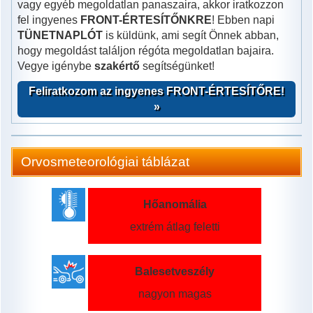
vagy egyéb megoldatlan panaszaira, akkor iratkozzon
fel ingyenes
FRONT-ÉRTESÍTŐNKRE
! Ebben napi
TÜNETNAPLÓT
is küldünk, ami segít Önnek abban,
hogy megoldást találjon régóta megoldatlan bajaira.
Vegye igénybe
szakértő
segítségünket!
Feliratkozom az ingyenes FRONT-ÉRTESÍTŐRE!
»
Orvosmeteorológiai táblázat
Hőanomália
extrém átlag feletti
Balesetveszély
nagyon magas