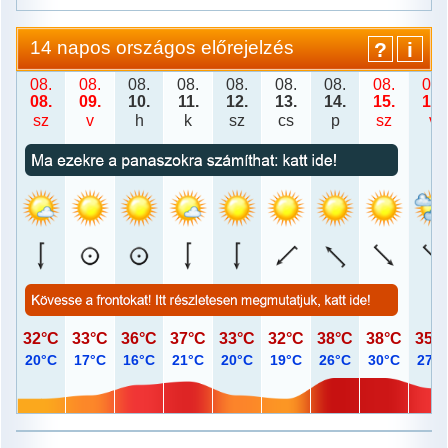
Dátum
14 napos országos előrejelzés
?
i
08.
08.
08.
08.
08.
08.
08.
08.
08.
08.
09.
10.
11.
12.
13.
14.
15.
16.
sz
v
h
k
sz
cs
p
sz
v
32°C
33°C
36°C
37°C
33°C
32°C
38°C
38°C
35°
20°C
17°C
16°C
21°C
20°C
19°C
26°C
30°C
27°