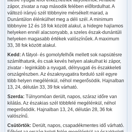
zápor, zivatar a nap második felében előfordulhat. A
változó irányú szél többnyire mérsékelt marad, a
Dunántúlon élénkülhet meg a déli szél. A minimum
többnyire 12 és 18 fok között alakul, a hidegre hajlamos
helyeken ennél alacsonyabb, a szeles észak-dunántúli
helyeken magasabb értékek valószínűek. A maximum
33, 38 fok között alakul.
Kedd:
A fátyol- és gomolyfelhők mellett sok napsütésre
számíthatunk, és csak kevés helyen alakulhat ki zápor,
zivatar - leginkább a nyugati, délnyugati és északkeleti
országrészben. Az északnyugatira forduló szél egyre
több helyen megélénkül, néhol megerősödik. Hajnalban
13, 24, délután 33, 39 fok várható.
Szerda:
Túlnyomóan derült, napos, száraz időre van
kilátás. Az északias szél többfelé megélénkül, néhol
megerősödik. Hajnalban 13, 24, délután 28, 36 fok
valószínű.
Csütörtök:
Derült, napos, csapadékmentes idő várható.
Főként az ország keleti felén megélénkül az északkeleti