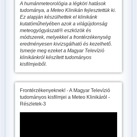
A humánmeteorológia a légköri hatások
tudománya, a Meteo Klinikán fejlesztettük ki.
Ez alapján készülhettek el klinikánk
kutatóműhelyében azok a világújdonság
meteogyógyászati® eszközök és
módszerek, melyekkel a frontérzékenység
eredményesen kivizsgálható és kezelhető.
Ismerje meg ezeket a Magyar Televízió
klinikánkról készített tudományos
kisfilmjeiből.
Frontérzékenyeknek! - A Magyar Televízió
tudományos kisfilmjei a Meteo Klinikáról -
Részletek-3
Hogyan
hat
ránk