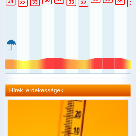
36
35
34
33
33
32
32
31
Szél
Időkép
Veszély
Dátum.
Hírek, érdekességek