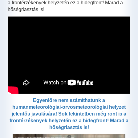
a frontérzékenyek helyzetén ez a hidegfront! Marad a
hőségriasztás is!
Egyenlőre nem számíthatunk a
humánmeteorológiai-orvosmeteorológiai helyzet
jelentős javulására! Sok tekintetben még ront is a
frontérzékenyek helyzetén ez a hidegfront! Marad a
hőségriasztás is!