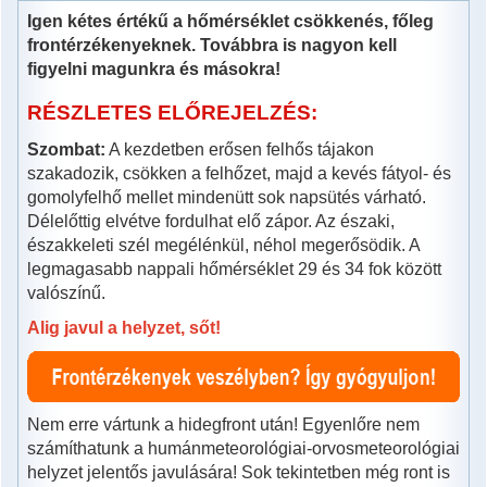
Igen kétes értékű a hőmérséklet csökkenés, főleg
frontérzékenyeknek. Továbbra is nagyon kell
figyelni magunkra és másokra!
RÉSZLETES ELŐREJELZÉS:
Szombat:
A kezdetben erősen felhős tájakon
szakadozik, csökken a felhőzet, majd a kevés fátyol- és
gomolyfelhő mellet mindenütt sok napsütés várható.
Délelőttig elvétve fordulhat elő zápor. Az északi,
északkeleti szél megélénkül, néhol megerősödik. A
legmagasabb nappali hőmérséklet 29 és 34 fok között
valószínű.
Alig javul a helyzet, sőt!
Nem erre vártunk a hidegfront után! Egyenlőre nem
számíthatunk a humánmeteorológiai-orvosmeteorológiai
helyzet jelentős javulására! Sok tekintetben még ront is