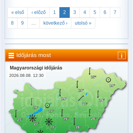
« első
‹ előző
1
2
3
4
5
6
7
8
9
…
következő ›
utolsó »
Időjárás most
i
Magyarországi időjárás
2026.08.08. 12:30