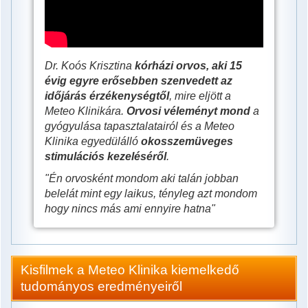
megváltoztatja
az
életét!
Dr. Koós Krisztina
kórházi orvos, aki 15
évig egyre erősebben szenvedett az
időjárás érzékenységtől
, mire eljött a
Meteo Klinikára.
Orvosi véleményt
mond
a
gyógyulása tapasztalatairól és a Meteo
Klinika egyedülálló
okosszemüveges
stimulációs kezeléséről
.
"Én orvosként mondom aki talán jobban
belelát mint egy laikus, tényleg azt mondom
hogy nincs más ami ennyire hatna"
Kisfilmek a Meteo Klinika kiemelkedő
tudományos eredményeiről