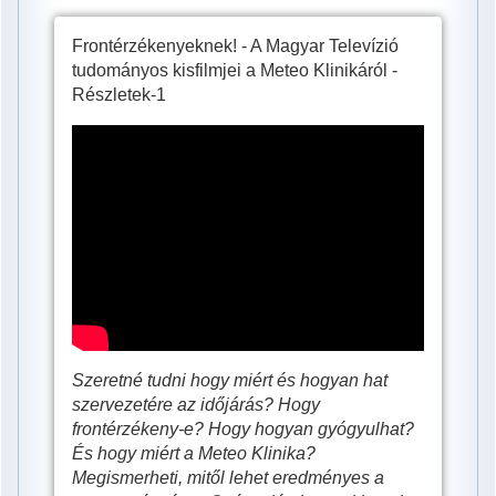
Frontérzékenyeknek! - A Magyar Televízió
tudományos kisfilmjei a Meteo Klinikáról -
Részletek-1
Ezt
tudnia
kell
a
frontérzékenységről!
Szeretné tudni hogy miért és hogyan hat
szervezetére az időjárás? Hogy
frontérzékeny-e? Hogy hogyan gyógyulhat?
És hogy miért a Meteo Klinika?
Megismerheti, mitől lehet eredményes a