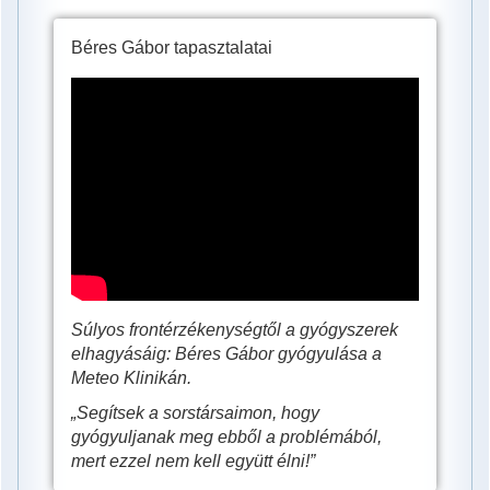
Béres Gábor tapasztalatai
Béres
Gábor
súlyos
frontérzékenysége,
új
tapasztalatok
a
kardiológusnál
Súlyos frontérzékenységtől a gyógyszerek
elhagyásáig: Béres Gábor gyógyulása a
Meteo Klinikán.
„Segítsek a sorstársaimon, hogy
gyógyuljanak meg ebből a problémából,
mert ezzel nem kell együtt élni!”