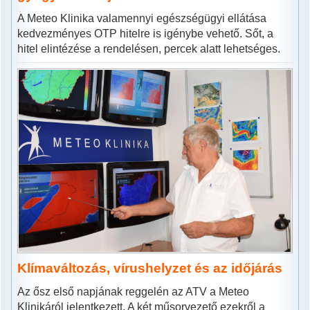
A Meteo Klinika valamennyi egészségügyi ellátása
kedvezményes OTP hitelre is igénybe vehető. Sőt, a
hitel elintézése a rendelésen, percek alatt lehetséges.
Klímaváltozás, vírushelyzet és az időjárás
Az ősz első napjának reggelén az ATV a Meteo
Klinikáról jelentkezett. A két műsorvezető ezekről a