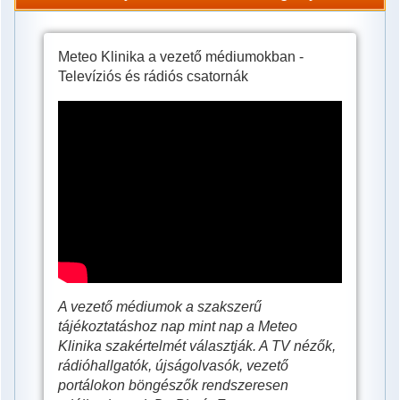
Meteo Klinika a vezető médiumokban -
Televíziós és rádiós csatornák
Meteo
Klinika
a
vezető
médiumokban
-
Televíziós
és
A vezető médiumok a szakszerű
rádiós
tájékoztatáshoz nap mint nap a Meteo
Klinika szakértelmét választják. A TV nézők,
csatornák
rádióhallgatók, újságolvasók, vezető
portálokon böngészők rendszeresen