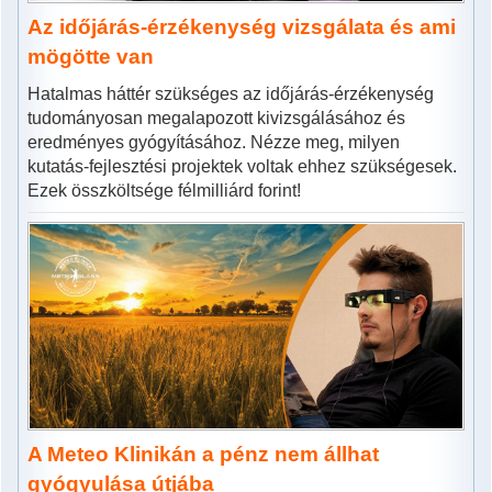
Az időjárás-érzékenység vizsgálata és ami
mögötte van
Hatalmas háttér szükséges az időjárás-érzékenység
tudományosan megalapozott kivizsgálásához és
eredményes gyógyításához. Nézze meg, milyen
kutatás-fejlesztési projektek voltak ehhez szükségesek.
Ezek összköltsége félmilliárd forint!
A Meteo Klinikán a pénz nem állhat
gyógyulása útjába