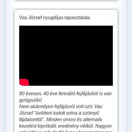
Vas József nyugdíjas tapasztalata
Vas
József
nyugdíjas,
40
év
szörnyű
fejfájás
és
80 évesen, 40 éve fennálló fejfájásból is van
fél
gyógyulás!
Nem akármilyen fejfájásról volt szó: Vas
éves
József "üvölteni tudott volna a szörnyű
Meteo
fájdalomtól". Minden orvosi és alternatív
Klinikai
kezelést kipróbált, eredmény nélkül. Nagyon