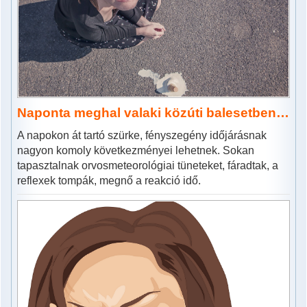
Naponta meghal valaki közúti balesetben…
A napokon át tartó szürke, fényszegény időjárásnak
nagyon komoly következményei lehetnek. Sokan
tapasztalnak orvosmeteorológiai tüneteket, fáradtak, a
reflexek tompák, megnő a reakció idő.