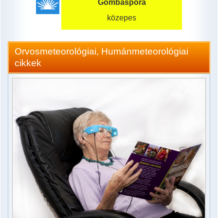
Gombaspóra
közepes
Orvosmeteorológiai, Humánmeteorológiai
cikkek