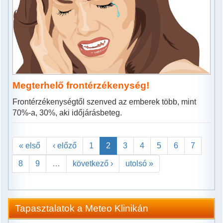
Megterhelő frontérzékenység!
Frontérzékenységtől szenved az emberek több, mint
70%-a, 30%, aki időjárásbeteg.
« első
‹ előző
1
2
3
4
5
6
7
8
9
…
következő ›
utolsó »
Tapasztalatok a Meteo Klinikán