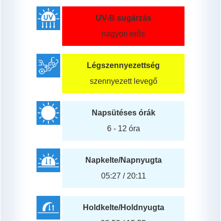
UV-B sugárzás
nagyon erős
Légszennyezettség
szennyezett levegő
Napsütéses órák
6 - 12 óra
Napkelte/Napnyugta
05:27 / 20:11
Holdkelte/Holdnyugta