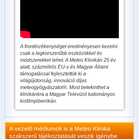
az
időjárás,
van-
e
segítség
A frontérzékenységet eredményesen kezelni
a
csak a legkorszerűbb eszközökkel és
módszerekkel lehet. A Meteo Klinikán 25 év
frontok
alatt, százmilliós EU-s és Magyar Állami
ellen?
támogatással fejlesztettük ki a
világújdonság, innováció díjas
meteogyógyászatot®. Most betekinthet a
klinikánkra a Magyar Televízió tudományos
kisfilmjében!kán.
A vezető médiumok is a Meteo Klinika
szakszerű tájékoztatását veszik igénybe