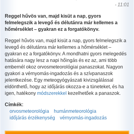
- 11:01
Reggel hűvös van, majd kisüt a nap, gyors
felmelegszik a levegő és délutánra már kellemes a
hőmérséklet – gyakran ez a forgatókönyv.
Reggel hűvös van, majd kisüt a nap, gyors felmelegszik a
levegő és délutánra már kellemes a hőmérséklet –
gyakran ez a forgatókönyv. A mondhatni gyors melegedés
hatására nagy lesz a napi hőingás és ez az, ami több
embernél okoz orvosmeteorológiai panaszokat. Nagyon
gyakori a vérnyomás-ingadozás és a szívpanaszok
jelentkezése. Egy meteogyógyászati kivizsgálással
eldönthető, hogy az időjárás okozza-e a tüneteket, és ha
igen, hatékony
módszerekkel
kezelhetőek a panaszok.
Címkék:
orvosmeteorológia
humánmeteorológia
időjárás érzékenység
vérnyomás-ingadozás