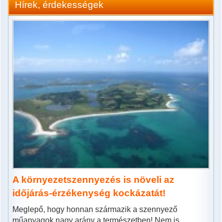
Hírek, érdekességek
A környezetszennyezés is növeli az
időjárás-érzékenység kockázatát!
Meglepő, hogy honnan származik a szennyező
műanyagok nagy arány a természetben! Nem is