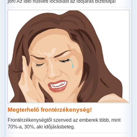
jön! Az idei húsvéti locsolást az időjárás biztosítja!
Megterhelő frontérzékenység!
Frontérzékenységtől szenved az emberek több, mint
70%-a, 30%, aki időjárásbeteg.