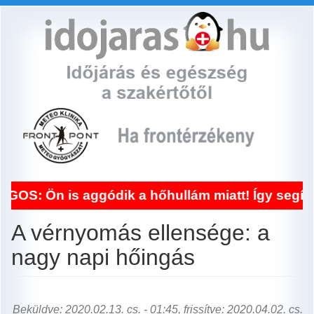
Ugrás
a
tartalomra
 is aggódik a hőhullám miatt! Így segít a fron
A vérnyomás ellensége: a
nagy napi hőingás
Beküldve: 2020.02.13. cs. - 01:45, frissítve: 2020.04.02. cs.