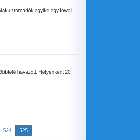
alakult tornádók egyike egy iowai
öbbfelé havazott. Helyenként 20
524
525