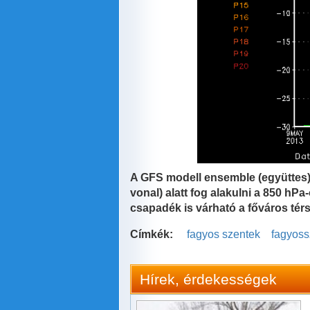
A GFS modell ensemble (együttes) 
vonal) alatt fog alakulni a 850 h
csapadék is várható a főváros tér
Címkék:
fagyos szentek
fagyoss
Hírek, érdekességek