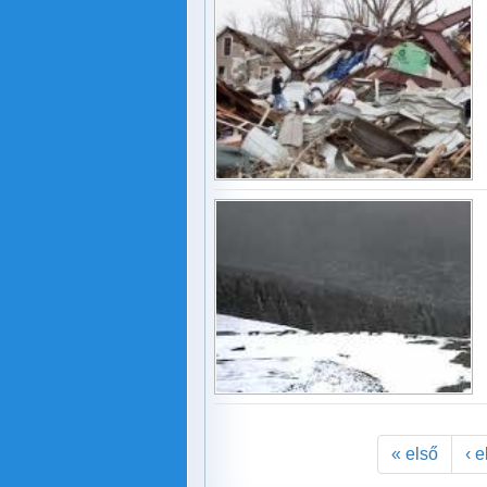
« első
‹ 