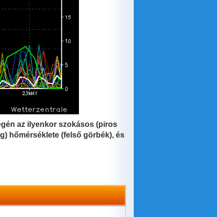
égén az ilyenkor szokásos (piros
g) hőmérséklete (felső görbék), és