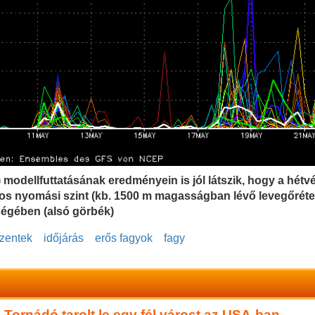
modellfuttatásának eredményein is jól látszik, hogy a hétv
Pa-os nyomási szint (kb. 1500 m magasságban lévő levegőréte
ségében (alsó görbék)
zentek
időjárás
erős fagyok
fagy
Tornádó tarolt le egy fél várost az USA-ban