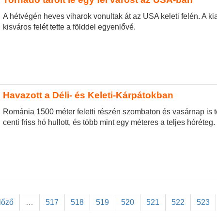
A hétvégén heves viharok vonultak át az USA keleti felén. A ki
kisváros felét tette a földdel egyenlővé.
Havazott a Déli- és Keleti-Kárpátokban
Románia 1500 méter feletti részén szombaton és vasárnap is t
centi friss hó hullott, és több mint egy méteres a teljes hóréteg.
előző
…
517
518
519
520
521
522
523