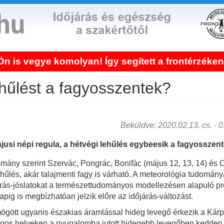
ye komolyan! Így segített a frontérzékenység 
hűlést a fagyosszentek?
Beküldve: 2020.02.13. cs. - 01
ájusi népi regula, a hétvégi lehűlés egybeesik a fagyosszen
ny szerint Szervác, Pongrác, Bonifác (május 12, 13, 14) és Or
űlés, akár talajmenti fagy is várható. A meteorológia tudománya
őjárás-jóslatokat a természettudományos modellezésen alapuló p
ig is megbízhatóan jelzik előre az időjárás-változást.
ögött ugyanis északias áramlással hideg levegő érkezik a Kár
yzugos helyeken a nyugalomba jutott hidegebb levegőben kedden