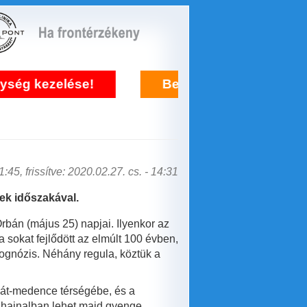
kezelése!
Bejelentkezés frontérzékenys
:45, frissítve: 2020.02.27. cs. - 14:31
tek időszakával.
bán (május 25) napjai. Ilyenkor az
 sokat fejlődött az elmúlt 100 évben,
rognózis. Néhány regula, köztük a
pát-medence térségébe, és a
 hajnalban lehet majd gyenge