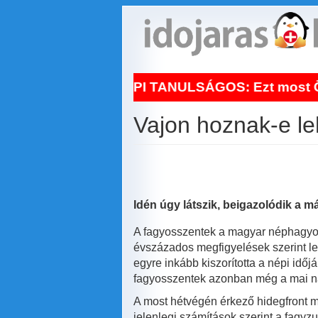
Ugrás
a
tartalomra
!
NAPI TANULSÁGOS: Ezt most Ön is veg
Vajon hoznak-e le
Idén úgy látszik, beigazolódik a m
A fagyosszentek a magyar néphagyomá
évszázados megfigyelések szerint leh
egyre inkább kiszorította a népi id
fagyosszentek azonban még a mai nap
A most hétvégén érkező hidegfront m
jelenlegi számítások szerint a fag