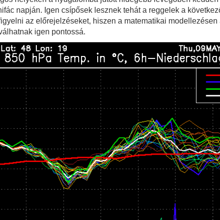
ifác napján. Igen csípősek lesznek tehát a reggelek a következő 
igyelni az előrejelzéseket, hiszen a matematikai modellezésen 
válhatnak igen pontossá.