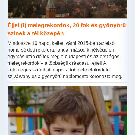
Éjjeli(!) melegrekordok, 20 fok és gyönyörű
színek a tél közepén
Mindössze 10 napot kellett várni 2015-ben az első
hőmérsékleti rekordra: január második hétvégéjén
egymás után dőltek meg a budapesti és az országos
melegrekordok – a többségük ráadásul éjjel! A
különleges szombati napot a többfelé előforduló
szivárvány és a gyönyörű naplemente koronázta meg.