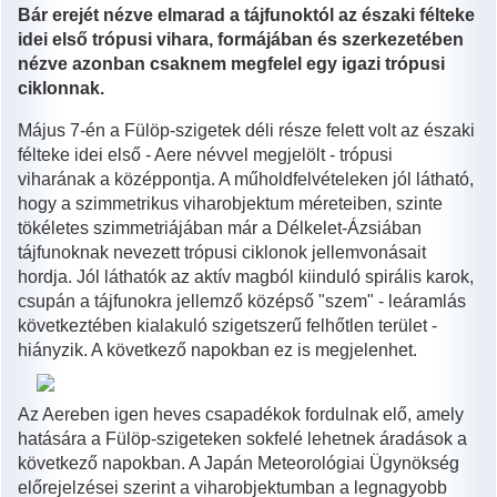
Bár erejét nézve elmarad a tájfunoktól az északi félteke
idei első trópusi vihara, formájában és szerkezetében
nézve azonban csaknem megfelel egy igazi trópusi
ciklonnak.
Május 7-én a Fülöp-szigetek déli része felett volt az északi
félteke idei első - Aere névvel megjelölt - trópusi
viharának a középpontja. A műholdfelvételeken jól látható,
hogy a szimmetrikus viharobjektum méreteiben, szinte
tökéletes szimmetriájában már a Délkelet-Ázsiában
tájfunoknak nevezett trópusi ciklonok jellemvonásait
hordja. Jól láthatók az aktív magból kiinduló spirális karok,
csupán a tájfunokra jellemző középső "szem" - leáramlás
következtében kialakuló szigetszerű felhőtlen terület -
hiányzik. A következő napokban ez is megjelenhet.
Az Aereben igen heves csapadékok fordulnak elő, amely
hatására a Fülöp-szigeteken sokfelé lehetnek áradások a
következő napokban. A Japán Meteorológiai Ügynökség
előrejelzései szerint a viharobjektumban a legnagyobb