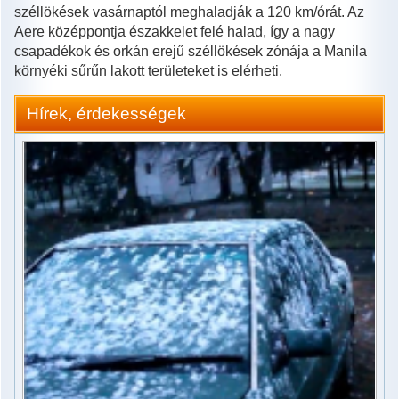
széllökések vasárnaptól meghaladják a 120 km/órát. Az
Aere középpontja északkelet felé halad, így a nagy
csapadékok és orkán erejű széllökések zónája a Manila
környéki sűrűn lakott területeket is elérheti.
Hírek, érdekességek