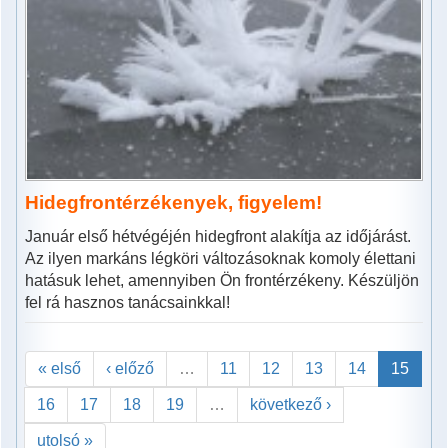
Hidegfrontérzékenyek, figyelem!
Január első hétvégéjén hidegfront alakítja az időjárást.
Az ilyen markáns légköri változásoknak komoly élettani
hatásuk lehet, amennyiben Ön frontérzékeny. Készüljön
fel rá hasznos tanácsainkkal!
« első
‹ előző
…
11
12
13
14
15
16
17
18
19
…
következő ›
utolsó »