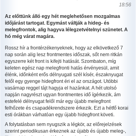
18:56
Az előttünk álló egy hét meglehetősen mozgalmas
időjárást tartogat. Egymást váltják a hideg- és
melegfrontok, alig hagyva lélegzetvételnyi szünetet. A
hó még várat magára.
Rossz hír a frontérzékenyeknek, hogy az elkövetkező 7
nap során alig lesz frontmentes időszak, sőt nem ritkán
egyszerre két front is kifejti hatását. Szombaton, míg
keleten egész nap melegfronti hatás érvényesül, amit
élénk, időnként erős délnyugati szél kísér, északnyugat
felől egy gyenge hidegfront éri el az országot. Utóbbi
vasárnap reggel tájt hagyja el hazánkat. A hét utolsó
napján nagyrészt ugyan frontmentes idő ígérkezik, ám
estefelé délnyugat felől már egy újabb melegfront
felhőzete és csapadékrendszere érkezik. Ezt a hétfő korai
esti órákban várhatóan egy újabb hidegfront követi.
A folytatásban sem nyugszik a légkör, az előrejelzések
szerint periodikusan érkeznek az újabb és újabb meleg-,