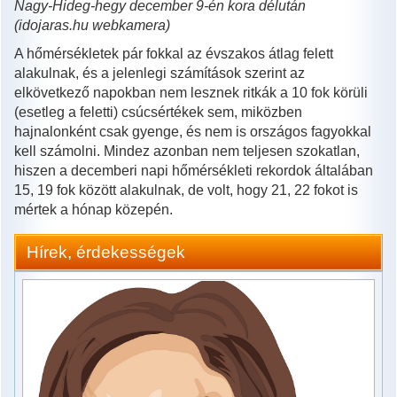
Nagy-Hideg-hegy december 9-én kora délután
(idojaras.hu webkamera)
A hőmérsékletek pár fokkal az évszakos átlag felett
alakulnak, és a jelenlegi számítások szerint az
elkövetkező napokban nem lesznek ritkák a 10 fok körüli
(esetleg a feletti) csúcsértékek sem, miközben
hajnalonként csak gyenge, és nem is országos fagyokkal
kell számolni. Mindez azonban nem teljesen szokatlan,
hiszen a decemberi napi hőmérsékleti rekordok általában
15, 19 fok között alakulnak, de volt, hogy 21, 22 fokot is
mértek a hónap közepén.
Hírek, érdekességek