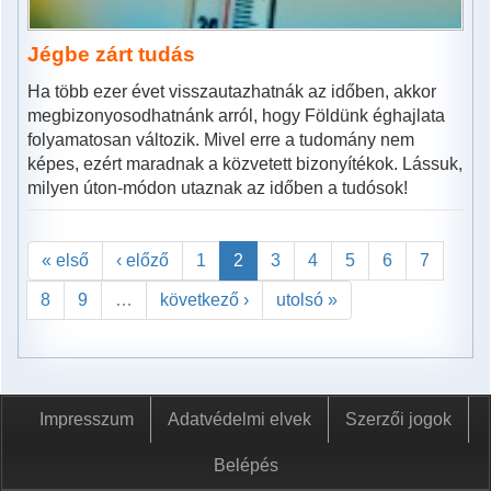
Jégbe zárt tudás
Ha több ezer évet visszautazhatnák az időben, akkor
megbizonyosodhatnánk arról, hogy Földünk éghajlata
folyamatosan változik. Mivel erre a tudomány nem
képes, ezért maradnak a közvetett bizonyítékok. Lássuk,
milyen úton-módon utaznak az időben a tudósok!
« első
‹ előző
1
2
3
4
5
6
7
8
9
…
következő ›
utolsó »
Impresszum
Adatvédelmi elvek
Szerzői jogok
Belépés