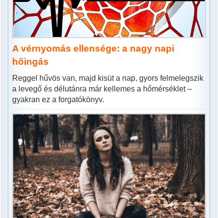
A vérnyomás ellensége: a nagy napi
hőingás
Reggel hűvös van, majd kisüt a nap, gyors felmelegszik
a levegő és délutánra már kellemes a hőmérséklet –
gyakran ez a forgatókönyv.