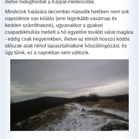
illetve hidegfrontok a Kárpát-medencébe.
Mindezek hatására december második hetében nem sok
napsütésre van kilátás (erre leginkább vasárnap és
kedden számíthatunk), ugyanakkor a gyakori
csapadékhullás mellett a hó egyelőre tovább várat magára
- eddig csak hegyeinkben, illetve az elmúlt hosszú ködös
időszak alatt néhol tapasztalhattunk hószállingózást, és
úgy tűnik, ez a napokban sem változik.