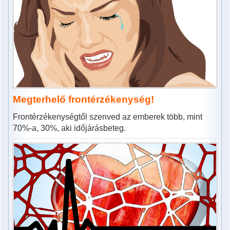
Megterhelő frontérzékenység!
Frontérzékenységtől szenved az emberek több, mint
70%-a, 30%, aki időjárásbeteg.