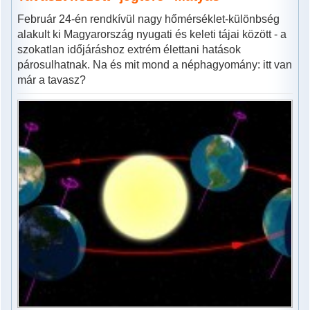
Február 24-én rendkívül nagy hőmérséklet-különbség
alakult ki Magyarország nyugati és keleti tájai között - a
szokatlan időjáráshoz extrém élettani hatások
párosulhatnak. Na és mit mond a néphagyomány: itt van
már a tavasz?