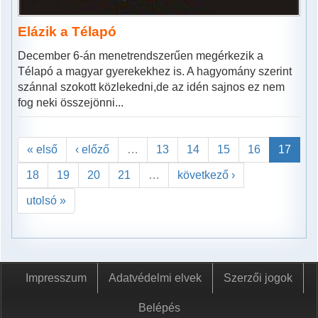
Elázik a Télapó
December 6-án menetrendszerűen megérkezik a
Télapó a magyar gyerekekhez is. A hagyomány szerint
szánnal szokott közlekedni,de az idén sajnos ez nem
fog neki összejönni...
« első
‹ előző
…
13
14
15
16
17
18
19
20
21
…
következő ›
utolsó »
Impresszum
Adatvédelmi elvek
Szerzői jogok
Belépés