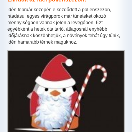
Idén február közepén elkezdődött a pollenszezon,
ráadásul egyes virágporok már tüneteket okozó
mennyiségben vannak jelen a levegőben. Ezt
egyébként a hetek óta tartó, átlagosnál enyhébb
időjárásnak köszönhetjük, a növények tehát úgy tűnik,
idén hamarabb térnek magukhoz.