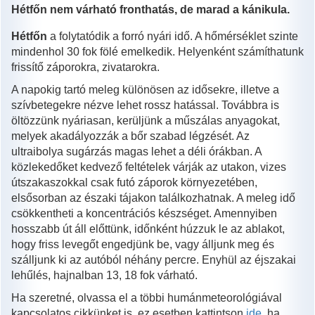
Hétfőn nem várható fronthatás, de marad a kánikula.
Hétfőn
a folytatódik a forró nyári idő. A hőmérséklet szinte
mindenhol 30 fok fölé emelkedik. Helyenként számíthatunk
frissítő záporokra, zivatarokra.
A napokig tartó meleg különösen az idősekre, illetve a
szívbetegekre nézve lehet rossz hatással. Továbbra is
öltözzünk nyáriasan, kerüljünk a műszálas anyagokat,
melyek akadályozzák a bőr szabad légzését. Az
ultraibolya sugárzás magas lehet a déli órákban. A
közlekedőket kedvező feltételek várják az utakon, vizes
útszakaszokkal csak futó záporok környezetében,
elsősorban az északi tájakon találkozhatnak. A meleg idő
csökkentheti a koncentrációs készséget. Amennyiben
hosszabb út áll előttünk, időnként húzzuk le az ablakot,
hogy friss levegőt engedjünk be, vagy álljunk meg és
szálljunk ki az autóból néhány percre. Enyhül az éjszakai
lehűlés, hajnalban 13, 18 fok várható.
Ha szeretné, olvassa el a többi humánmeteorológiával
kapcsolatos cikkünket is, ez esetben kattintson
ide
, ha