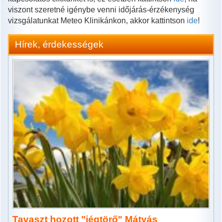
viszont szeretné igénybe venni időjárás-érzékenység
vizsgálatunkat Meteo Klinikánkon, akkor kattintson
ide
!
Hírek, érdekességek
Tavaszt hozott "jégtörő" Mátyás