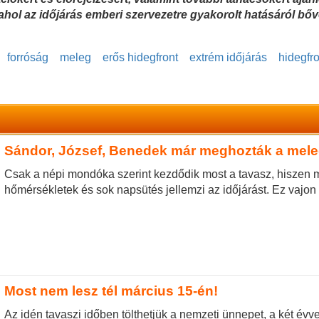
ahol az időjárás emberi szervezetre gyakorolt hatásáról bő
forróság
meleg
erős hidegfront
extrém időjárás
hidegfro
Sándor, József, Benedek már meghozták a mele
Csak a népi mondóka szerint kezdődik most a tavasz, hiszen 
hőmérsékletek és sok napsütés jellemzi az időjárást. Ez vajon
Most nem lesz tél március 15-én!
Az idén tavaszi időben tölthetjük a nemzeti ünnepet, a két évv