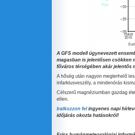
A GFS modell úgynevezett ensemble
magasban is jelentősen csökken m
főváros térségében akár jelentős 
A hőség után nagyon megterhelő lesz
infarktusveszély, a mindenórás kisma
Célszerű magnéziumban gazdag ételeke
ellen.
Iratkozzon fel
ingyenes napi hírlev
időjárás okozta hatásokról!
Friss humánmeteorológiai informáci