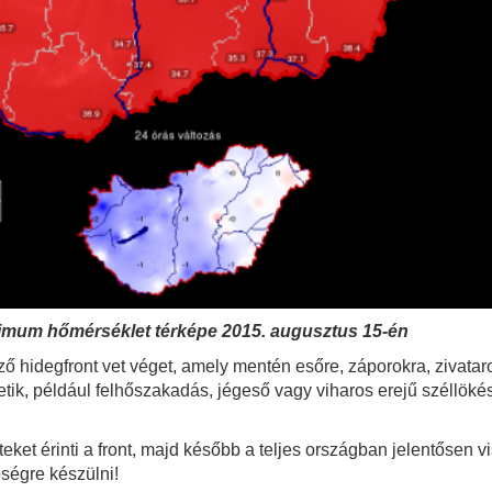
ximum hőmérséklet térképe 2015. augusztus 15-én
ő hidegfront vet véget, amely mentén esőre, záporokra, zivataro
ik, például felhőszakadás, jégeső vagy viharos erejű széllökés
eket érinti a front, majd később a teljes országban jelentősen
ségre készülni!