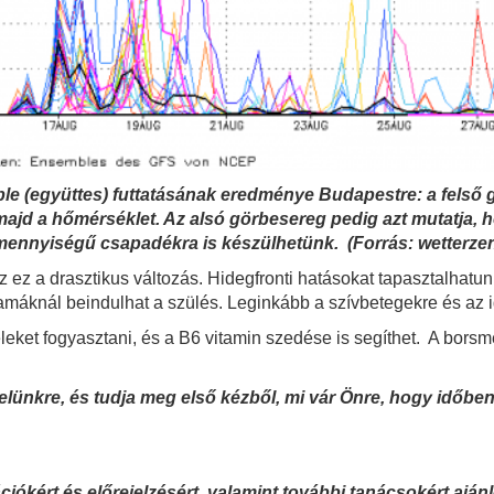
 (együttes) futtatásának eredménye Budapestre: a felső gö
ajd a hőmérséklet. Az alsó görbesereg pedig azt mutatja,
mennyiségű csapadékra is készülhetünk. (Forrás: wetterzen
 ez a drasztikus változás. Hidegfronti hatásokat tapasztalhatu
máknál beindulhat a szülés. Leginkább a szívbetegekre és az id
t fogyasztani, és a B6 vitamin szedése is segíthet. A borsment
elünkre, és tudja meg első kézből, mi vár Önre, hogy időben
ókért és előrejelzésért, valamint további tanácsokért ajánlo