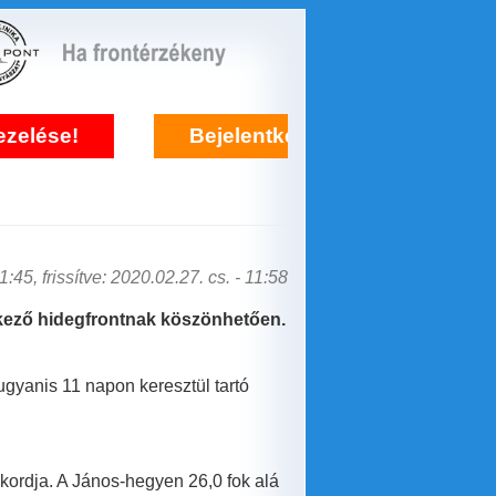
Bejelentkezés frontérzékenység kezelésére
:45, frissítve: 2020.02.27. cs. - 11:58
rkező hidegfrontnak köszönhetően.
gyanis 11 napon keresztül tartó
ordja. A János-hegyen 26,0 fok alá