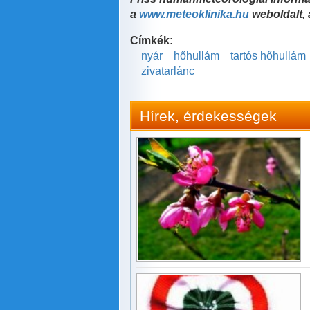
a
www.meteoklinika.hu
weboldalt, 
Címkék:
nyár
hőhullám
tartós hőhullám
zivatarlánc
Hírek, érdekességek