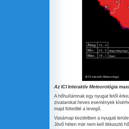
Az ICI
Interaktív Meteorológia ma
A hőhullámnak egy nyugat felől érkez
zivatarokat heves események kísérhet
majd fülledtté a levegő.
Vasárnap kezdetben a nyugati terület
Jövő héten már nem kell tikkasztó hő