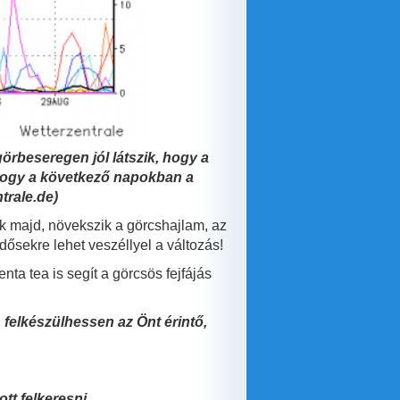
rbeseregen jól látszik, hogy a
 hogy a következő napokban a
trale.de)
nk majd, növekszik a görcshajlam, az
ősekre lehet veszéllyel a változás!
a tea is segít a görcsös fejfájás
 felkészülhessen az Önt érintő,
tt felkeresni