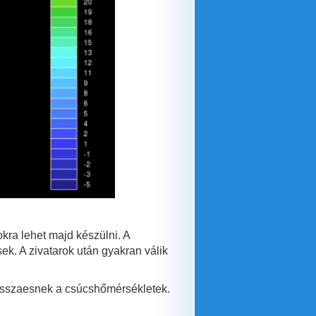
kra lehet majd készülni. A
ek. A zivatarok után gyakran válik
 visszaesnek a csúcshőmérsékletek.