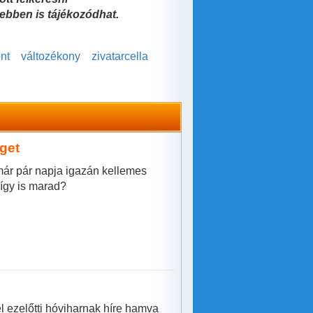
vebben is tájékozódhat.
nt
változékony
zivatarcella
get
már pár napja igazán kellemes
 így is marad?
el ezelőtti hóviharnak híre hamva