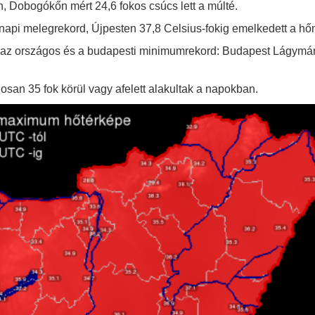
, Dobogókőn mért 24,6 fokos csúcs lett a múlté.
napi melegrekord, Újpesten 37,8 Celsius-fokig emelkedett a hő
az országos és a budapesti minimumrekord: Budapest Lágymány
an 35 fok körül vagy afelett alakultak a napokban.