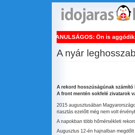
Ugrás
a
tartalomra
NAPI TANULSÁGOS: Ön is aggódik a hőhullám mi
A nyár leghosszab
A rekord hosszúságúnak számító h
A front mentén sokfelé zivatarok v
2015 augusztusában Magyarországon 
riasztás ezelőtt még nem volt érvény
A napokban több hőmérsékleti rekord
Augusztus 12-én hajnalban megdőlt 