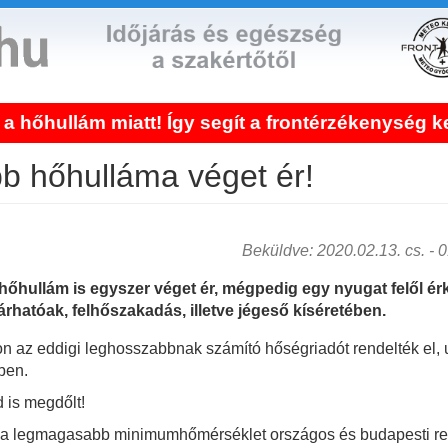
att! Így segít a frontérzékenység kezelése!
b hőhulláma véget ér!
Beküldve: 2020.02.13. cs. - 01
őhullám is egyszer véget ér, mégpedig egy nyugat felől é
árhatóak, felhőszakadás, illetve jégeső kíséretében.
az eddigi leghosszabbnak számító hőségriadót rendelték el, u
ben.
 is megdőlt!
a legmagasabb minimumhőmérséklet országos és budapesti rek