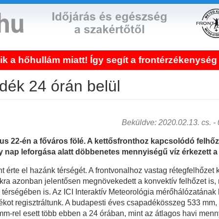
lám miatt! Így segít a frontérzékenység kezelé
dék 24 órán belül
Beküldve: 2020.02.13. cs. - 0
s 22-én a főváros fölé. A kettősfronthoz kapcsolódó felhőze
y nap leforgása alatt döbbenetes mennyiségű víz érkezett a 
ont érte el hazánk térségét. A frontvonalhoz vastag rétegfelhőze
ákra azonban jelentősen megnövekedett a konvektív felhőzet is,
s térségében is. Az ICI Interaktív Meteorológia mérőhálózatának 
ékot regisztráltunk. A budapesti éves csapadékösszeg 533 mm, a
 mm-rel esett több ebben a 24 órában, mint az átlagos havi men