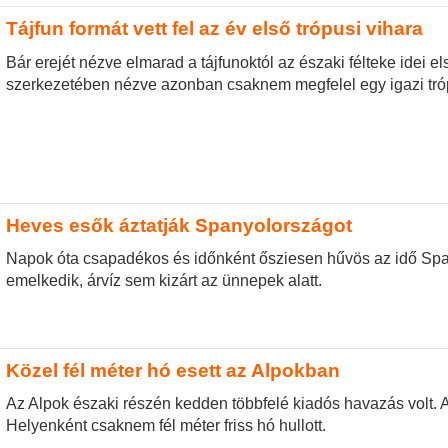
Tájfun formát vett fel az év első trópusi vihara
Bár erejét nézve elmarad a tájfunoktól az északi félteke idei el
szerkezetében nézve azonban csaknem megfelel egy igazi tróp
Heves esők áztatják Spanyolországot
Napok óta csapadékos és időnként ősziesen hűvös az idő Span
emelkedik, árvíz sem kizárt az ünnepek alatt.
Közel fél méter hó esett az Alpokban
Az Alpok északi részén kedden többfelé kiadós havazás volt. A 
Helyenként csaknem fél méter friss hó hullott.