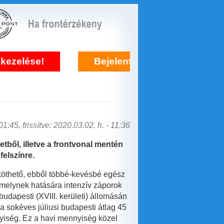
se!
Bejelentkezés frontérzékenység kez
1:45, frissítve: 2020.03.02. h. - 11:36
tből, illetve a frontvonal mentén
felszínre.
t köthető, ebből többé-kevésbé egész
 melynek hatására intenzív záporok
budapesti (XVIII. kerületi) állomásán
 sokéves júliusi budapesti átlag 45
nyiség. Ez a havi mennyiség közel