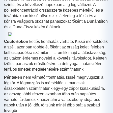
szintű, és a következő napokban alig fog változni. A
pollenkoncentráció országszerte közepes mértékű, és a
továbbiakban kissé növekszik. Jelenleg a fűzfa és a
kőrisfa virágpora okozhat panaszokat főként a Dunántúlon
és a Duna-Tisza közén élőknek.
Csütörtökön
kettős fronthatás várható. Kissé mérséklődik
a szél, azonban többfelé, főként az ország keleti felében
kell csapadékra számítani. Itt romlik majd a látástávolság,
az utakon érdemes növelni a követési távolságot. Keleten
ízületi panaszok erősödésére, a délnyugati határszélen
fejfájós tünetek megjelenésére számíthatunk.
Pénteken
nem várható fronthatás, kissé megnyugszik a
légkör. A légmozgás is mérséklődik, már csak
északkeleten számíthatunk egy-egy zápor kialakulására,
az ország többi részén azonban több órás napsütés
várható. Érdemes kihasználni a változékony időjárású
napok után a jó időt, töltsünk minél több órát a szabad
levegőn.