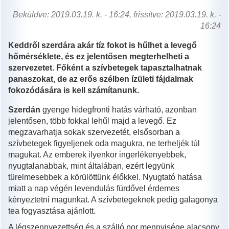
Beküldve: 2019.03.19. k. - 16:24, frissítve: 2019.03.19. k. -
16:24
Keddről szerdára akár tíz fokot is hűlhet a levegő
hőmérséklete, és ez jelentősen megterhelheti a
szervezetet. Főként a szívbetegek tapasztalhatnak
panaszokat, de az erős szélben ízületi fájdalmak
fokozódására is kell számítanunk.
Szerdán
gyenge hidegfronti hatás várható, azonban
jelentősen, több fokkal lehűl majd a levegő. Ez
megzavarhatja sokak szervezetét, elsősorban a
szívbetegek figyeljenek oda magukra, ne terheljék túl
magukat. Az emberek ilyenkor ingerlékenyebbek,
nyugtalanabbak, mint általában, ezért legyünk
türelmesebbek a körülöttünk élőkkel. Nyugtató hatása
miatt a nap végén levendulás fürdővel érdemes
kényeztetni magunkat. A szívbetegeknek pedig galagonya
tea fogyasztása ajánlott.
A légszennyezettség és a szálló por mennyisége alacsony