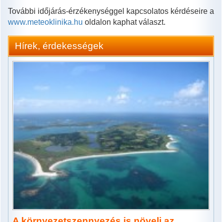
További időjárás-érzékenységgel kapcsolatos kérdéseire a
www.meteoklinika.hu
oldalon kaphat választ.
Hírek, érdekességek
A környezetszennyezés is növeli az