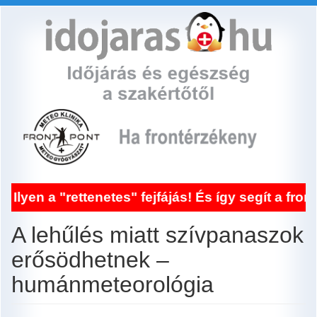
Ugrás
a
tartalomra
"rettenetes" fejfájás! És így segít a frontérzék
A lehűlés miatt szívpanaszok
erősödhetnek –
humánmeteorológia