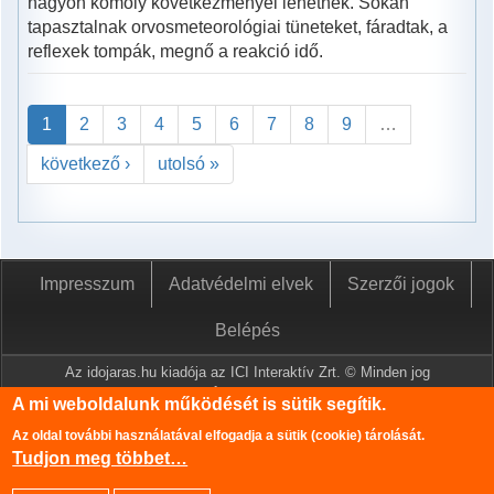
nagyon komoly következményei lehetnek. Sokan
tapasztalnak orvosmeteorológiai tüneteket, fáradtak, a
reflexek tompák, megnő a reakció idő.
1
2
3
4
5
6
7
8
9
…
következő ›
utolsó »
Impresszum
Adatvédelmi elvek
Szerzői jogok
Belépés
Az idojaras.hu kiadója az ICI Interaktív Zrt. © Minden jog
fenntartva.
A mi weboldalunk működését is sütik segítik.
A www.idojaras.hu oldalon megjelenő tartalmakat a szerzői jogról
Az oldal további használatával elfogadja a sütik (cookie) tárolását.
szóló 1999. évi LXXVI. törvény értelmében az ICI Interaktív Zrt
Tudjon meg többet…
írásos engedélye nélkül tilos lemásolni és közzétenni.
Az oldalon található információk szerkesztéséhez az Országos