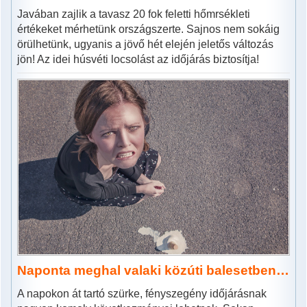
Javában zajlik a tavasz 20 fok feletti hőmrsékleti
értékeket mérhetünk országszerte. Sajnos nem sokáig
örülhetünk, ugyanis a jövő hét elején jeletős változás
jön! Az idei húsvéti locsolást az időjárás biztosítja!
Naponta meghal valaki közúti balesetben…
A napokon át tartó szürke, fényszegény időjárásnak