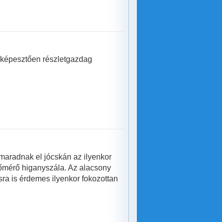
elképesztően részletgazdag
maradnak el jócskán az ilyenkor
hőmérő higanyszála. Az alacsony
sra is érdemes ilyenkor fokozottan