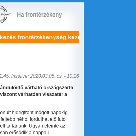
érzékenység kezelésére itt!
Soha nem l
:45, frissítve: 2020.03.05. cs. - 10:16
rándulóidő várható országszerte.
viszont várhatóan visszatér a
onult hidegfront mögött napokig
ljebb néhol fordulhat elő futó
ell tartanunk. Ugyan eleinte az
ssan erősödik a nappali