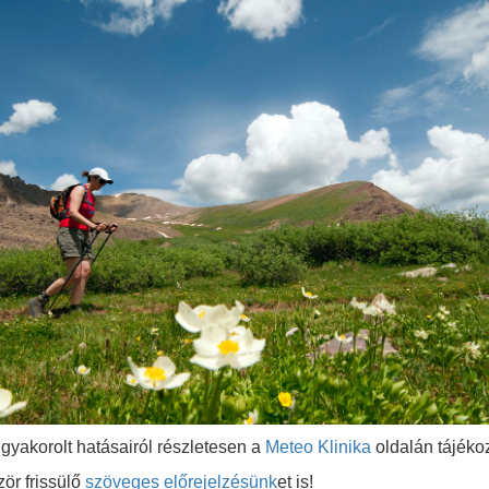
gyakorolt hatásairól részletesen a
Meteo Klinika
oldalán tájéko
ör frissülő
szöveges előrejelzésünk
et is!