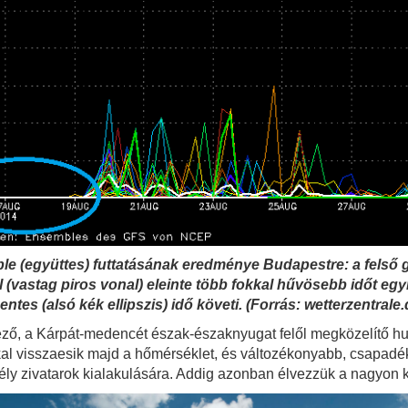
 (együttes) futtatásának eredménye Budapestre: a felső gö
(vastag piros vonal) eleinte több fokkal hűvösebb időt egyr
ntes (alsó kék ellipszis)
idő követi.
(Forrás: wetterzentrale.
ező, a Kárpát-medencét észak-északnyugat felől megközelítő hu
kal visszaesik majd a hőmérséklet, és változékonyabb, csapad
ély zivatarok kialakulására. Addig azonban élvezzük a nagyon k