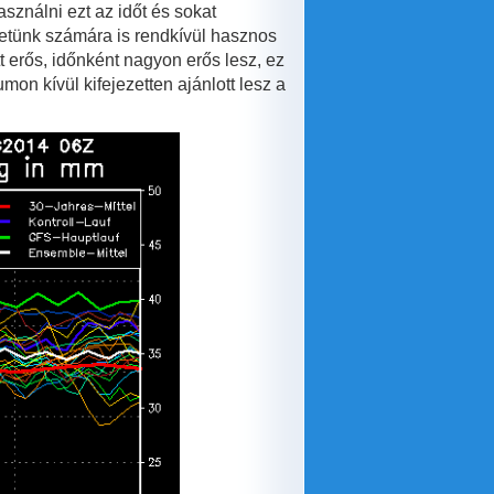
sználni ezt az időt és sokat
ezetünk számára is rendkívül hasznos
 erős, időnként nagyon erős lesz, ez
on kívül kifejezetten ajánlott lesz a