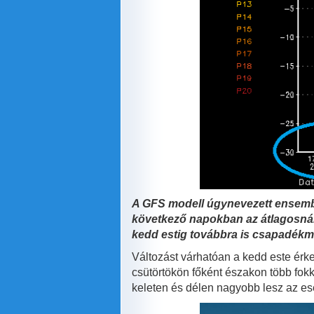
A GFS modell úgynevezett ensemble
következő napokban az átlagosnál 
kedd estig továbbra is csapadékme
Változást várhatóan a kedd este érk
csütörtökön főként északon több fok
keleten és délen nagyobb lesz az es