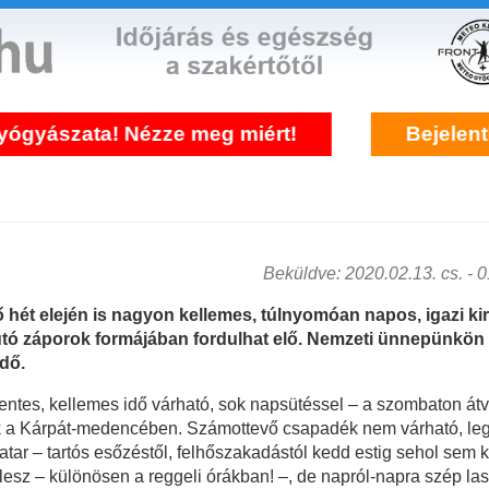
! Nézze meg miért!
Bejelentkezés front
Beküldve: 2020.02.13. cs. - 01
ő hét elején is nagyon kellemes, túlnyomóan napos, igazi ki
tó záporok formájában fordulhat elő. Nemzeti ünnepünkön 
dő.
entes, kellemes idő várható, sok napsütéssel – a szombaton átv
k a Kárpát-medencében. Számottevő csapadék nem várható, legfe
tar – tartós esőzéstől, felhőszakadástól kedd estig sehol sem k
lesz – különösen a reggeli órákban! –, de napról-napra szép la