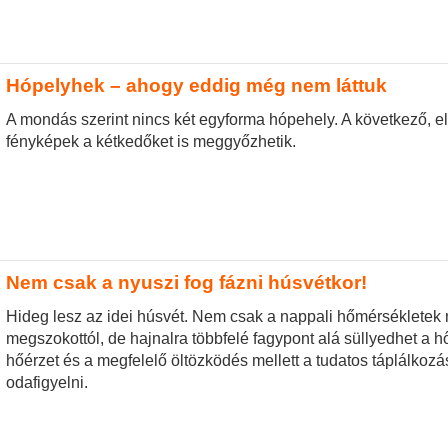
Hópelyhek – ahogy eddig még nem láttuk
A mondás szerint nincs két egyforma hópehely. A következő, 
fényképek a kétkedőket is meggyőzhetik.
Nem csak a nyuszi fog fázni húsvétkor!
Hideg lesz az idei húsvét. Nem csak a nappali hőmérsékletek 
megszokottól, de hajnalra többfelé fagypont alá süllyedhet a 
hőérzet és a megfelelő öltözködés mellett a tudatos táplálkozá
odafigyelni.