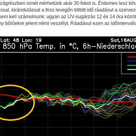
zágrészben ismét mérhetünk akár 30 fokot is. Érdemes lesz kiha
ssal, kirándulással a friss levegőn töltött idő ráadásul a szerv
 sem kell számolnunk: ugyan az UV-sugárzás 12 és 14 óra között
 bőrűekre jelent némi veszélyt. Ráadásul ezen az időintervallum