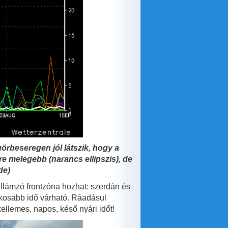
rbeseregen jól látszik, hogy a
e melegebb (narancs ellipszis), de
de)
llámzó frontzóna hozhat: szerdán és
ékosabb idő várható. Ráadásul
ellemes, napos, késő nyári időt!