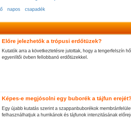
dő
napos
csapadék
Előre jelezhetők a trópusi erdőtüzek?
Kutatók arra a következtetésre jutottak, hogy a tengerfelszín 
egyenlítői övben fellobbanó erdőtüzekkel.
Képes-e megjósolni egy buborék a tájfun erejét
Egy újabb kutatás szerint a szappanbuborékok membránfelület
felhasználhatjuk a hurrikánok és tájfunok intenzitásának előre