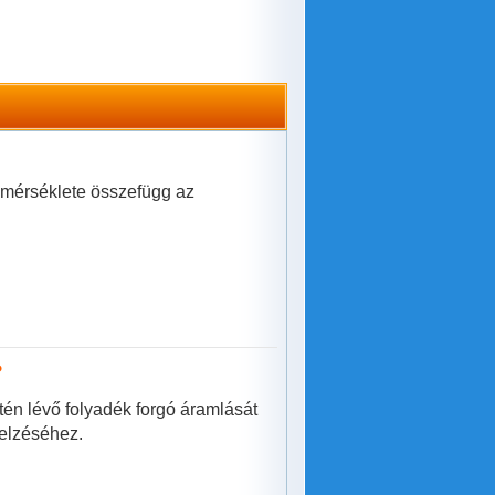
hőmérséklete összefügg az
?
én lévő folyadék forgó áramlását
jelzéséhez.