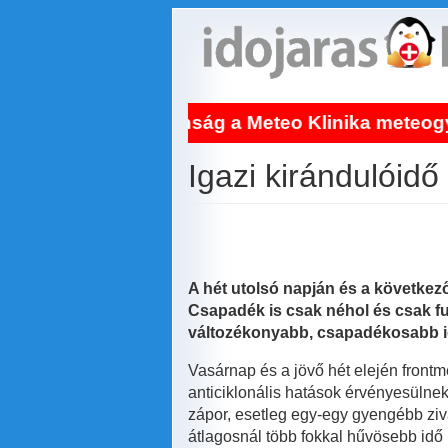
Ugrás
a
tartalomra
Világújdonság a Meteo Klinika meteogyógyászata
Igazi kirándulóidő
A hét utolsó napján és a következ
Csapadék is csak néhol és csak fu
változékonyabb, csapadékosabb i
Vasárnap és a jövő hét elején frontm
anticiklonális hatások érvényesülne
zápor, esetleg egy-egy gyengébb ziva
átlagosnál több fokkal hűvösebb idő 