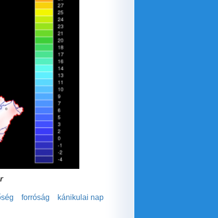
r
őség
forróság
kánikulai nap