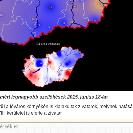
l mért legnagyobb széllökések 2015. június 18-án
rül
a főváros környékén is kialakultak zivatarok, melynek hatására
I. kerületet is elérte a zivatar.