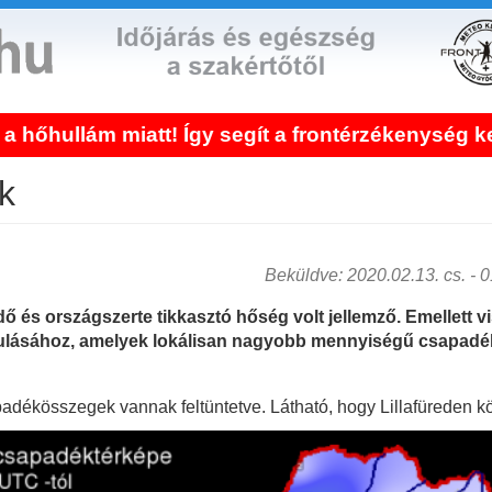
y segít a frontérzékenység kezelése!
k
Beküldve: 2020.02.13. cs. - 01
ő és országszerte tikkasztó hőség volt jellemző. Emellett 
akulásához, amelyek lokálisan nagyobb mennyiségű csapadéko
apadékösszegek vannak feltüntetve. Látható, hogy Lillafüreden kö