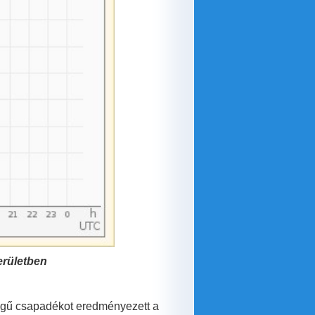
erületben
ségű csapadékot eredményezett a