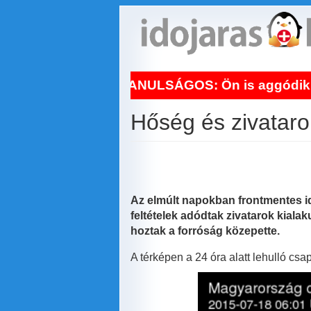
Ugrás
a
tartalomra
 TANULSÁGOS: Ön is aggódik a hőhullám miatt! Íg
Hőség és zivataro
Az elmúlt napokban frontmentes id
feltételek adódtak zivatarok kial
hoztak a forróság közepette.
A térképen a 24 óra alatt lehulló cs