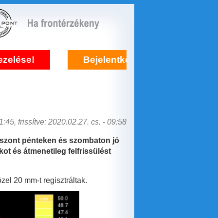
Bejelentkezés frontérzékenység kezelésére itt!
:45, frissítve: 2020.02.27. cs. - 09:58
viszont pénteken és szombaton jó
t és átmenetileg felfrissülést
zel 20 mm-t regisztráltak.