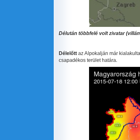
Délután többfelé volt zivatar (villá
Délelőtt
az Alpokalján már kialakulta
csapadékos terület határa.