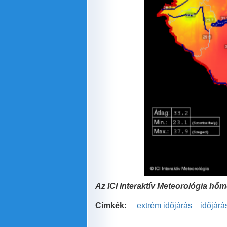
Az ICI
Interaktív Meteorológia hőmé
Címkék:
extrém időjárás
időjárá