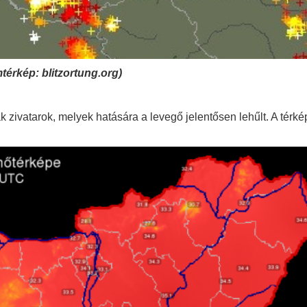
mtérkép: blitzortung.org)
k zivatarok, melyek hatására a levegő jelentősen lehűlt. A térké