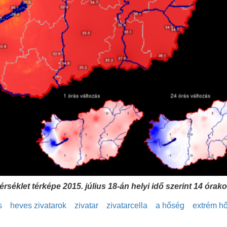
rséklet térképe 2015. július 18-án helyi idő szerint 14 órako
s
heves zivatarok
zivatar
zivatarcella
a hőség
extrém h