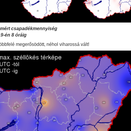
al mért csapadékmennyiség
19-én 8 óráig
többfelé megerősödött, néhol viharossá vált!