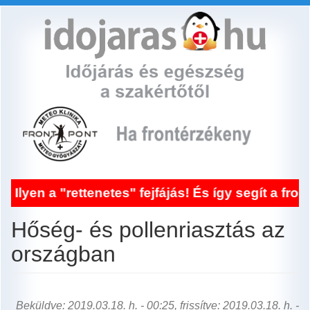
Ugrás
a
tartalomra
 "rettenetes" fejfájás! És így segít a frontérzé
Hőség- és pollenriasztás az
országban
Beküldve: 2019.03.18. h. - 00:25, frissítve: 2019.03.18. h. -