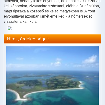
átmeneti, néhány fokos enyhülést, de ebből csak elszórtan
kell záporokra, zivatarokra számítani, előbb a Dunántúlon,
majd éjszaka a középső és keleti megyékben is. A front
elvonultával azonban ismét emelkedik a hőmérséklet,
visszatér a kánikula.
Hírek, érdekességek