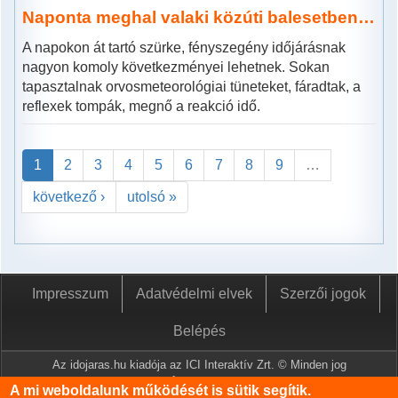
Naponta meghal valaki közúti balesetben…
A napokon át tartó szürke, fényszegény időjárásnak
nagyon komoly következményei lehetnek. Sokan
tapasztalnak orvosmeteorológiai tüneteket, fáradtak, a
reflexek tompák, megnő a reakció idő.
1
2
3
4
5
6
7
8
9
…
következő ›
utolsó »
Impresszum
Adatvédelmi elvek
Szerzői jogok
Belépés
Az idojaras.hu kiadója az ICI Interaktív Zrt. © Minden jog
fenntartva.
A mi weboldalunk működését is sütik segítik.