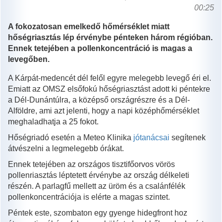
00:25
A fokozatosan emelkedő hőmérséklet miatt
hőségriasztás lép érvénybe pénteken három régióban.
Ennek tetejében a pollenkoncentráció is magas a
levegőben.
A Kárpát-medencét dél felől egyre melegebb levegő éri el.
Emiatt az OMSZ elsőfokú hőségriasztást adott ki péntekre
a Dél-Dunántúlra, a középső országrészre és a Dél-
Alföldre, ami azt jelenti, hogy a napi középhőmérséklet
meghaladhatja a 25 fokot.
Hőségriadó esetén a Meteo Klinika
jótanácsai
segítenek
átvészelni a legmelegebb órákat.
Ennek tetejében az országos tisztifőorvos vörös
pollenriasztás léptetett érvénybe az ország délkeleti
részén. A parlagfű mellett az üröm és a csalánfélék
pollenkoncentrációja is elérte a magas szintet.
Péntek este, szombaton egy gyenge hidegfront hoz