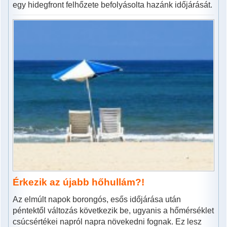
egy hidegfront felhőzete befolyásolta hazánk időjárását.
Érkezik az újabb hőhullám?!
Az elmúlt napok borongós, esős időjárása után
péntektől változás következik be, ugyanis a hőmérséklet
csúcsértékei napról napra növekedni fognak. Ez lesz