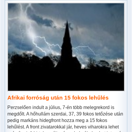
Afrikai forróság után 15 fokos lehűlés
Perzselően indult a július, 7-én több melegrekord is
megdőlt. A hőhullám szerdai, 37, 39 fokos tetőzése után
pedig markáns hidegfront hozza meg a 15 fokos
lehűlést. A front zivatarokkal jár, heves viharokra lehet