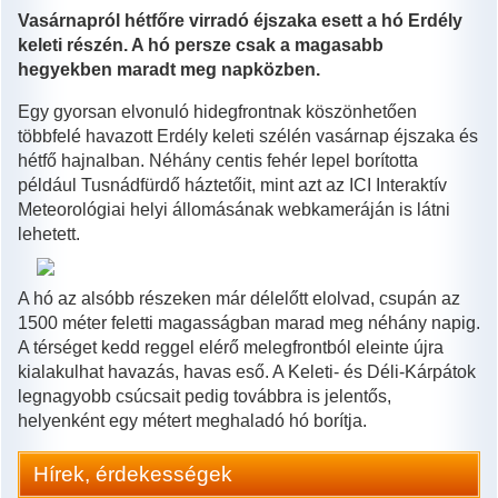
Vasárnapról hétfőre virradó éjszaka esett a hó Erdély
keleti részén. A hó persze csak a magasabb
hegyekben maradt meg napközben.
Egy gyorsan elvonuló hidegfrontnak köszönhetően
többfelé havazott Erdély keleti szélén vasárnap éjszaka és
hétfő hajnalban. Néhány centis fehér lepel borította
például Tusnádfürdő háztetőit, mint azt az ICI Interaktív
Meteorológiai helyi állomásának webkameráján is látni
lehetett.
A hó az alsóbb részeken már délelőtt elolvad, csupán az
1500 méter feletti magasságban marad meg néhány napig.
A térséget kedd reggel elérő melegfrontból eleinte újra
kialakulhat havazás, havas eső. A Keleti- és Déli-Kárpátok
legnagyobb csúcsait pedig továbbra is jelentős,
helyenként egy métert meghaladó hó borítja.
Hírek, érdekességek