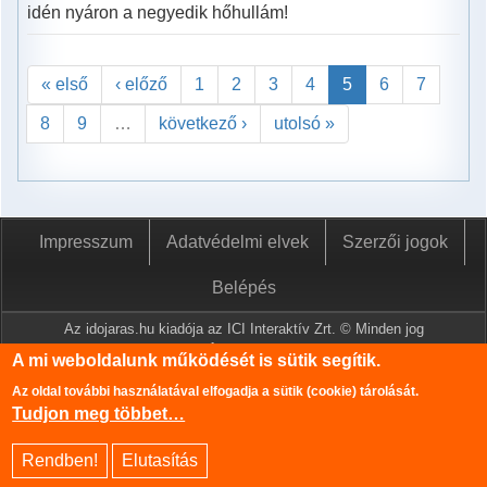
idén nyáron a negyedik hőhullám!
« első
‹ előző
1
2
3
4
5
6
7
8
9
…
következő ›
utolsó »
Impresszum
Adatvédelmi elvek
Szerzői jogok
Belépés
Az idojaras.hu kiadója az ICI Interaktív Zrt. © Minden jog
fenntartva.
A mi weboldalunk működését is sütik segítik.
A www.idojaras.hu oldalon megjelenő tartalmakat a szerzői jogról
Az oldal további használatával elfogadja a sütik (cookie) tárolását.
szóló 1999. évi LXXVI. törvény értelmében az ICI Interaktív Zrt
Tudjon meg többet…
írásos engedélye nélkül tilos lemásolni és közzétenni.
Az oldalon található információk szerkesztéséhez az Országos
Rendben!
Elutasítás
Meteorológiai Szolgálat adatbázisa is felhasználásra került.