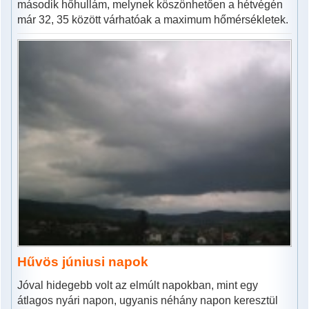
második hőhullám, melynek köszönhetően a hétvégén
már 32, 35 között várhatóak a maximum hőmérsékletek.
Hűvös júniusi napok
Jóval hidegebb volt az elmúlt napokban, mint egy
átlagos nyári napon, ugyanis néhány napon keresztül