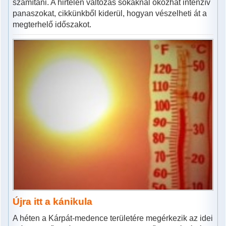
számítani. A hirtelen változás sokaknál okozhat intenzív
panaszokat, cikkünkből kiderül, hogyan vészelheti át a
megterhelő időszakot.
Újra itt a kánikula
A héten a Kárpát-medence területére megérkezik az idei