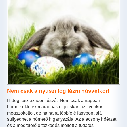
Nem csak a nyuszi fog fázni húsvétkor!
Hideg lesz az idei húsvét. Nem csak a nappali
hőmérsékletek maradnak el jócskán az ilyenkor
megszokottól, de hajnalra többfelé fagypont alá
süllyedhet a hőmérő higanyszála. Az alacsony hőérzet
és a megfelelő öltözködés mellett a tudatos