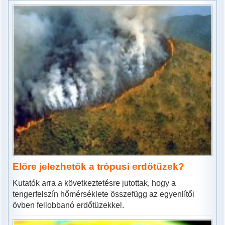
Előre jelezhetők a trópusi erdőtüzek?
Kutatók arra a következtetésre jutottak, hogy a
tengerfelszín hőmérséklete összefügg az egyenlítői
övben fellobbanó erdőtüzekkel.