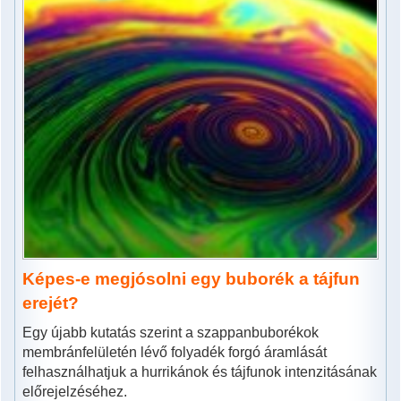
Képes-e megjósolni egy buborék a tájfun
erejét?
Egy újabb kutatás szerint a szappanbuborékok
membránfelületén lévő folyadék forgó áramlását
felhasználhatjuk a hurrikánok és tájfunok intenzitásának
előrejelzéséhez.