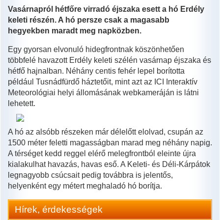
Vasárnapról hétfőre virradó éjszaka esett a hó Erdély
keleti részén. A hó persze csak a magasabb
hegyekben maradt meg napközben.
Egy gyorsan elvonuló hidegfrontnak köszönhetően
többfelé havazott Erdély keleti szélén vasárnap éjszaka és
hétfő hajnalban. Néhány centis fehér lepel borította
például Tusnádfürdő háztetőit, mint azt az ICI Interaktív
Meteorológiai helyi állomásának webkameráján is látni
lehetett.
A hó az alsóbb részeken már délelőtt elolvad, csupán az
1500 méter feletti magasságban marad meg néhány napig.
A térséget kedd reggel elérő melegfrontból eleinte újra
kialakulhat havazás, havas eső. A Keleti- és Déli-Kárpátok
legnagyobb csúcsait pedig továbbra is jelentős,
helyenként egy métert meghaladó hó borítja.
Hírek, érdekességek