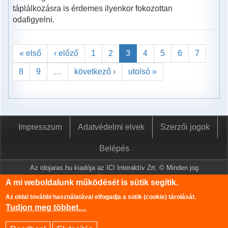
táplálkozásra is érdemes ilyenkor fokozottan
odafigyelni.
« első
‹ előző
1
2
3
4
5
6
7
8
9
…
következő ›
utolsó »
Impresszum
Adatvédelmi elvek
Szerzői jogok
Belépés
Az idojaras.hu kiadója az ICI Interaktív Zrt. © Minden jog
fenntartva.
A mi weboldalunk működését is sütik segítik.
A www.idojaras.hu oldalon megjelenő tartalmakat a szerzői jogról
Az oldal további használatával elfogadja a sütik (cookie) tárolását.
szóló 1999. évi LXXVI. törvény értelmében az ICI Interaktív Zrt
Tudjon meg többet…
írásos engedélye nélkül tilos lemásolni és közzétenni.
Az oldalon található információk szerkesztéséhez az Országos