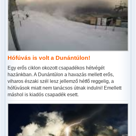
Hófúvás is volt a Dunántúlon!
Egy erős ciklon okozott csapadékos hétvégét
hazánkban. A Dunántúlon a havazás mellett erős,
viharos északi szél lesz jellemző hétfő reggelig, a
hófúvások miatt nem tanácsos útnak indulni! Emellett
máshol is kiadós csapadék esett.