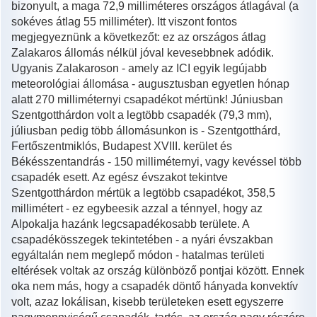
bizonyult, a maga 72,9 milliméteres országos átlagával (a
sokéves átlag 55 milliméter). Itt viszont fontos
megjegyeznünk a következőt: ez az országos átlag
Zalakaros állomás nélkül jóval kevesebbnek adódik.
Ugyanis Zalakaroson - amely az ICI egyik legújabb
meteorológiai állomása - augusztusban egyetlen hónap
alatt 270 milliméternyi csapadékot mértünk! Júniusban
Szentgotthárdon volt a legtöbb csapadék (79,3 mm),
júliusban pedig több állomásunkon is - Szentgotthárd,
Fertőszentmiklós, Budapest XVIII. kerület és
Békésszentandrás - 150 milliméternyi, vagy kevéssel több
csapadék esett. Az egész évszakot tekintve
Szentgotthárdon mértük a legtöbb csapadékot, 358,5
millimétert - ez egybeesik azzal a ténnyel, hogy az
Alpokalja hazánk legcsapadékosabb területe. A
csapadékösszegek tekintetében - a nyári évszakban
egyáltalán nem meglepő módon - hatalmas területi
eltérések voltak az ország különböző pontjai között. Ennek
oka nem más, hogy a csapadék döntő hányada konvektív
volt, azaz lokálisan, kisebb területeken esett egyszerre