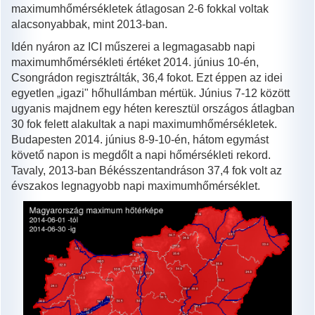
maximumhőmérsékletek átlagosan 2-6 fokkal voltak
alacsonyabbak, mint 2013-ban.
Idén nyáron az ICI műszerei a legmagasabb napi
maximumhőmérsékleti értéket 2014. június 10-én,
Csongrádon regisztrálták, 36,4 fokot. Ezt éppen az idei
egyetlen „igazi" hőhullámban mértük. Június 7-12 között
ugyanis majdnem egy héten keresztül országos átlagban
30 fok felett alakultak a napi maximumhőmérsékletek.
Budapesten 2014. június 8-9-10-én, hátom egymást
követő napon is megdőlt a napi hőmérsékleti rekord.
Tavaly, 2013-ban Békésszentandráson 37,4 fok volt az
évszakos legnagyobb napi maximumhőmérséklet.