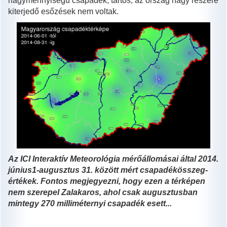
nagymennyiségű csapadék, tartós, az ország nagy részére
kiterjedő esőzések nem voltak.
Az ICI Interaktív Meteorológia mérőállomásai által 2014.
június1-augusztus 31. között mért csapadékösszeg-
értékek. Fontos megjegyezni, hogy ezen a térképen
nem szerepel Zalakaros, ahol csak augusztusban
mintegy 270 milliméternyi csapadék esett...