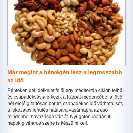
Már megint a hétvégén lesz a legrosszabb
az idő
Pénteken dél, délkelet felől egy mediterrán ciklon felhő-
és csapadéksávja érkezik a Kárpát-medencébe: a jövő
hét elejéig tartósan borult, csapadékos idő várható, sőt,
a fokozatos lehűlés hatására vasárnapra az eső
mindenhol havazásba vált át. Nyugaton ráadásul
napokig viharos szélre is készülni kell.