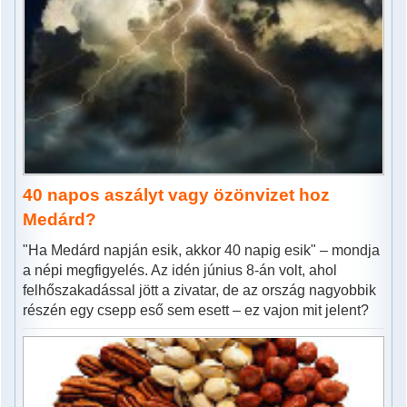
40 napos aszályt vagy özönvizet hoz
Medárd?
"Ha Medárd napján esik, akkor 40 napig esik" – mondja
a népi megfigyelés. Az idén június 8-án volt, ahol
felhőszakadással jött a zivatar, de az ország nagyobbik
részén egy csepp eső sem esett – ez vajon mit jelent?