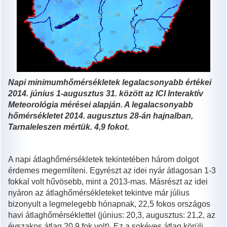
Napi minimumhőmérsékletek legalacsonyabb értékei
2014. június 1-augusztus 31. között az ICI Interaktív
Meteorológia mérései alapján. A legalacsonyabb
hőmérsékletet 2014. augusztus 28-án hajnalban,
Tarnaleleszen mértük. 4,9 fokot.
A napi átlaghőmérsékletek tekintetében három dolgot
érdemes megemlíteni. Egyrészt az idei nyár átlagosan 1-3
fokkal volt hűvösebb, mint a 2013-mas. Másrészt az idei
nyáron az átlaghőmérsékleteket tekintve már július
bizonyult a legmelegebb hónapnak, 22,5 fokos országos
havi átlaghőmérséklettel (június: 20,3, augusztus: 21,2, az
évszakos átlag 20,9 fok volt). Ez a sokéves átlag körüli,