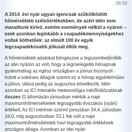
08:56
A 2014. évi nyár ugyan igencsak szűkölködött
hőmérsékleti szélsőértékekben, de azért idén sem
maradtunk kirívó, extrém események nélkül a nyáron –
ezek azonban leginkább a csapadékmennyiségekhez
voltak köthetőek: az elmúlt 100 év egyik
legcsapadékosabb júliusát éltük meg.
A hőmérsékleti adatokat böngészve a legszembetűnőbb
az idei nyáron az volt, hogy a legmelegebb hónapnak
gyakorlatilag az egész országban a június bizonyult -
holott a sokéves átlagok szerint ez a hónap egyértelműen
a július, utána pedig az augusztus következik. Idén
azonban az ICI Interaktív meteorológia mérőhálózatának
összes
(!) állomásán júniusban mértük a napi
maximumhőmérsékletek legnagyobb évszakos (nyári)
értékeit. Az ICI mérései szerint júniusban 34,4, júliusban
34,0, míg augusztusban 33,1 fok volt a napi
maximumhőmérsékletek havi legnagyobb értékének
országos átlaga. Azonban az idei nyári