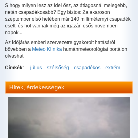
S hogy milyen lesz az idei ősz, az átlagosnál melegebb,
netán csapadékosabb? Egy biztos: Zalakaroson
szeptember első hetében már 140 milliméternyi csapadék
esett, és hol vannak még az igazán esős novemberi
napok...
Az időjárás emberi szervezetre gyakorolt hatásáról
bővebben a
Meteo Klinika
humánmeteorológiai portálon
olvashat.
Címkék:
július
szélsőség
csapadékos
extrém
Hírek, érdekességek