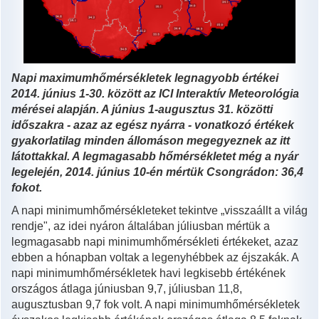
Napi maximumhőmérsékletek legnagyobb értékei
2014. június 1-30. között az ICI Interaktív Meteorológia
mérései alapján. A június 1-augusztus 31. közötti
időszakra - azaz az egész nyárra - vonatkozó értékek
gyakorlatilag minden állomáson megegyeznek az itt
látottakkal. A legmagasabb hőmérsékletet még a nyár
legelején, 2014. június 10-én mértük Csongrádon: 36,4
fokot.
A napi minimumhőmérsékleteket tekintve „visszaállt a világ
rendje", az idei nyáron általában júliusban mértük a
legmagasabb napi minimumhőmérsékleti értékeket, azaz
ebben a hónapban voltak a legenyhébbek az éjszakák. A
napi minimumhőmérsékletek havi legkisebb értékének
országos átlaga júniusban 9,7, júliusban 11,8,
augusztusban 9,7 fok volt. A napi minimumhőmérsékletek