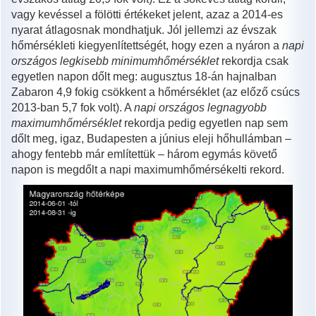
vagy kevéssel a fölötti értékeket jelent, azaz a 2014-es
nyarat átlagosnak mondhatjuk. Jól jellemzi az évszak
hőmérsékleti kiegyenlítettségét, hogy ezen a nyáron a
napi
országos legkisebb minimumhőmérséklet
rekordja csak
egyetlen napon dőlt meg: augusztus 18-án hajnalban
Zabaron 4,9 fokig csökkent a hőmérséklet (az előző csúcs
2013-ban 5,7 fok volt). A
napi országos legnagyobb
maximumhőmérséklet
rekordja pedig egyetlen nap sem
dőlt meg, igaz, Budapesten a június eleji hőhullámban –
ahogy fentebb már említettük – három egymás követő
napon is megdőlt a napi maximumhőmérsékelti rekord.