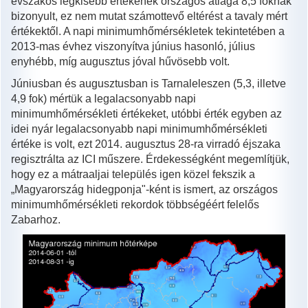
évszakos legkisebb értékének országos átlaga 8,5 foknak
bizonyult, ez nem mutat számottevő eltérést a tavaly mért
értékektől. A napi minimumhőmérsékletek tekintetében a
2013-mas évhez viszonyítva június hasonló, július
enyhébb, míg augusztus jóval hűvösebb volt.
Júniusban és augusztusban is Tarnaleleszen (5,3, illetve
4,9 fok) mértük a legalacsonyabb napi
minimumhőmérsékleti értékeket, utóbbi érték egyben az
idei nyár legalacsonyabb napi minimumhőmérsékleti
értéke is volt, ezt 2014. augusztus 28-ra virradó éjszaka
regisztrálta az ICI műszere. Érdekességként megemlítjük,
hogy ez a mátraaljai település igen közel fekszik a
„Magyarország hidegponja"-ként is ismert, az országos
minimumhőmérsékleti rekordok többségéért felelős
Zabarhoz.