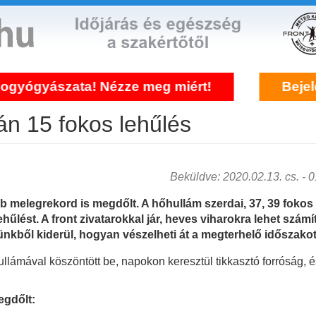
 Nézze meg miért!
Bejelentkezés fronté
tán 15 fokos lehűlés
Beküldve: 2020.02.13. cs. - 01
öbb melegrekord is megdőlt. A hőhullám szerdai, 37, 39 foko
űlést. A front zivatarokkal jár, heves viharokra lehet számí
ünkből kiderül, hogyan vészelheti át a megterhelő időszakot
ullámával köszöntött be, napokon keresztül tikkasztó forróság,
egdőlt: