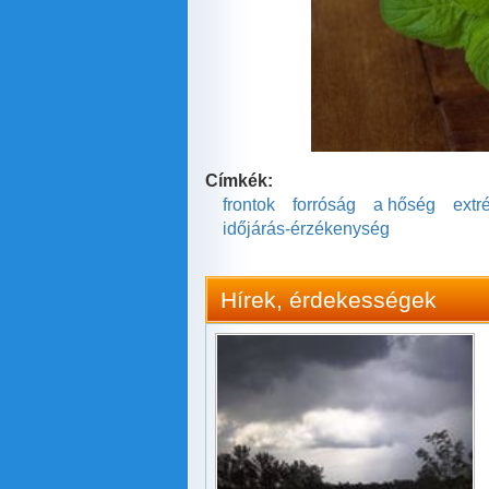
Címkék:
frontok
forróság
a hőség
extr
időjárás-érzékenység
Hírek, érdekességek