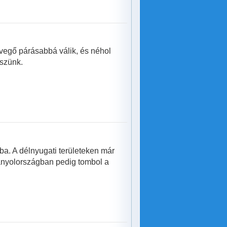
vegő párásabbá válik, és néhol
észünk.
a. A délnyugati területeken már
panyolországban pedig tombol a