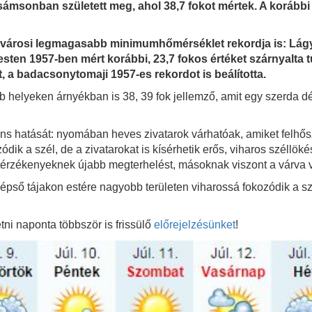
sonban született meg, ahol 38,7 fokot mértek. A korábbi r
fővárosi legmagasabb minimumhőmérséklet rekordja is: Lág
esten 1957-ben mért korábbi, 23,7 fokos értéket szárnyalta 
 a badacsonytomaji 1957-es rekordot is beálította.
b helyeken árnyékban is 38, 39 fok jellemző, amit egy szerda d
káns hatását: nyomában heves zivatarok várhatóak, amiket felhősz
dik a szél, de a zivatarokat is kísérhetik erős, viharos széllök
térzékenyeknek újabb megterhelést, másoknak viszont a várva várt
zépső tájakon estére nagyobb területen viharossá fokozódik a 
.
i naponta többször is frissülő
előrejelzésünket
!