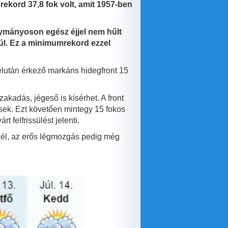
ekord 37,8 fok volt, amit 1957-ben
ymányoson egész éjjel nem hűlt
túl. Ez a minimumrekord ezzel
élután érkező markáns hidegfront 15
akadás, jégeső is kísérhet. A front
ések. Ezt követően mintegy 15 fokos
 felfrissülést jelenti.
szél, az erős légmozgás pedig még