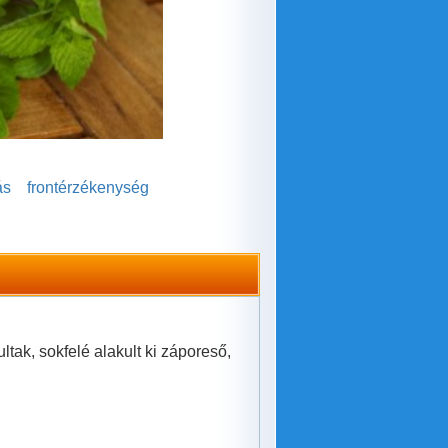
ás
frontérzékenység
ak, sokfelé alakult ki záporeső,