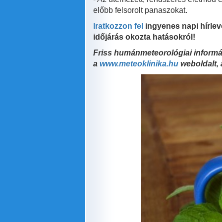
előbb felsorolt panaszokat.
Iratkozzon fel
ingyenes napi hírlev
időjárás okozta hatásokról!
Friss humánmeteorológiai informáci
a
www.meteoklinika.hu
weboldalt, 