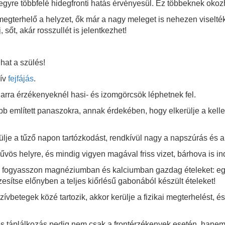
 egyre többfelé hidegfronti hatás érvényesül. Ez többeknek oko
egterhelő a helyzet, ők már a nagy meleget is nehezen viselték
 sőt, akár rosszullét is jelentkezhet!
hat a szülés!
zív
fejfájás
.
arra érzékenyeknél hasi- és izomgörcsök léphetnek fel.
b említett panaszokra, annak érdekében, hogy elkerülje a kelle
ülje a tűző napon tartózkodást, rendkívül nagy a napszúrás és 
ös helyre, és mindig vigyen magával friss vizet, bárhova is in
ra: fogyasszon magnéziumban és kalciumban gazdag ételeket: egy
zesítse előnyben a teljes kiőrlésű gabonából készült ételeket!
vbetegek közé tartozik, akkor kerülje a fizikai megterhelést, é
és táplálkozás pedig nem csak a frontérzékenyek esetén, hanem 