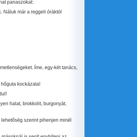
zhat panaszokat:
. Náluk már a reggeli óráktól
metlenségeket. Íme, egy-két tanács,
a hőguta kockázata!
dul!
en halat, brokkolit, burgonyát,
s lehetőség szerint pihenjen minél
másoknál is segít enyhíteni az