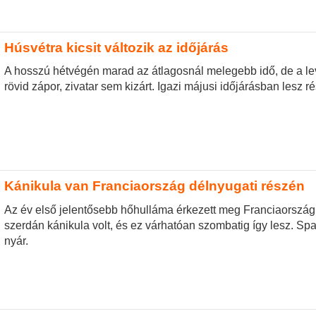
Húsvétra kicsit változik az időjárás
A hosszú hétvégén marad az átlagosnál melegebb idő, de a le
rövid zápor, zivatar sem kizárt. Igazi májusi időjárásban lesz r
Kánikula van Franciaország délnyugati részén
Az év első jelentősebb hőhulláma érkezett meg Franciaországb
szerdán kánikula volt, és ez várhatóan szombatig így lesz. S
nyár.