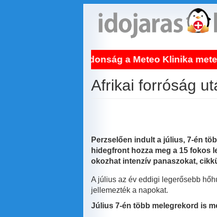
Ugrás
a
tartalomra
ilágújdonság a Meteo Klinika meteogyógyászata!
Afrikai forróság u
Perzselően indult a július, 7-én t
hidegfront hozza meg a 15 fokos leh
okozhat intenzív panaszokat, cikk
A július az év eddigi legerősebb hőh
jellemezték a napokat.
Július 7-én több melegrekord is m