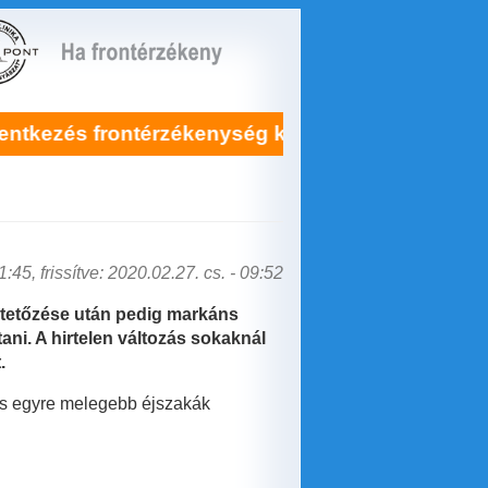
rzékenység kezelésére itt!
Soha nem lá
:45, frissítve: 2020.02.27. cs. - 09:52
s tetőzése után pedig markáns
tani. A hirtelen változás sokaknál
.
 és egyre melegebb éjszakák