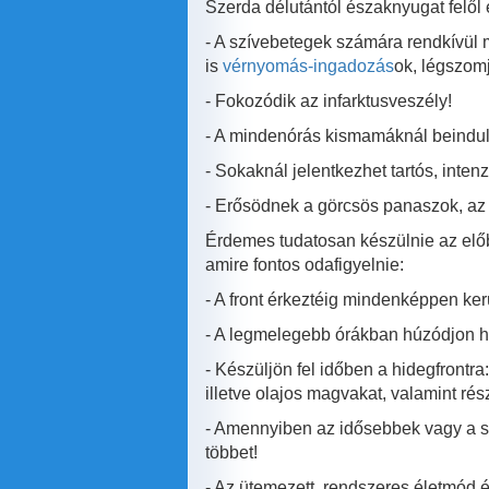
Szerda délutántól északnyugat felől
- A szívebetegek számára rendkívül m
is
vérnyomás-ingadozás
ok, légszomj,
- Fokozódik az infarktusveszély!
- A mindenórás kismamáknál beindul
- Sokaknál jelentkezhet tartós, inten
- Erősödnek a görcsös panaszok, az 
Érdemes tudatosan készülnie az előb
amire fontos odafigyelnie:
- A front érkeztéig mindenképpen ker
- A legmelegebb órákban húzódjon hűv
- Készüljön fel időben a hidegfront
illetve olajos magvakat, valamint rés
- Amennyiben az idősebbek vagy a szí
többet!
- Az ütemezett, rendszeres életmód 