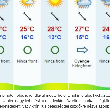
artó hőterhelés is rendkívül megterhelő, a hőkimerülés kockázata
 szintén nagy terhelést ró mindenkire. Az efféle markáns légkö
 lebetegedett, vagy krónikus betegséggel küzdőkre nézve azonba