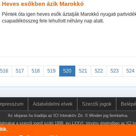
Heves esőkben ázik Marokkó
Péntek óta igen heves esők áztatják Marokkó nyugati partvidé
csapadékösszeg fele lehullott néhány nap alatt.
516
517
518
519
520
521
522
523
524
mpresszum
Adatvédelmi elvek
Szerzői jogok
Belép
Az idojaras.hu kiadója az ICI Interaktív Zrt. © Minden jog fenntartva.
almakat a szerzői jogról szóló 1999. évi LXXVI. törvény értelmében az ICI Int
lemásolni és közzétenni.
tik.
nformációk szerkesztéséhez az Országos Meteorológiai Szolgálat adatbázisa is