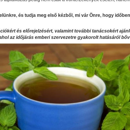
elünkre, és tudja meg első kézből, mi vár Önre, hogy időben
ókért és előrejelzésért, valamint további tanácsokért ajánlo
ahol az időjárás emberi szervezetre gyakorolt hatásáról bő