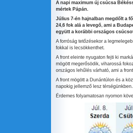
A napi maximum új csúcsa Békéssám
mértek Pápán.
Július 7-én hajnalban megdőlt a 
24,6 fok alá a levegő, ami a Budap
együtt a korábbi országos csúcsot,
A forróság tetőzésekor a legmelegeb
fokkal is lecsökkenthet.
A front eleinte nyugaton fejti ki mar
mögött megerősödik, viharossá fokozó
országos lehűlés várható, ami a fron
A front mögött a Dunántúlon és a kö
napokig jellemző lesz térségünkben
Érdemes folyamatosan nyomon követn