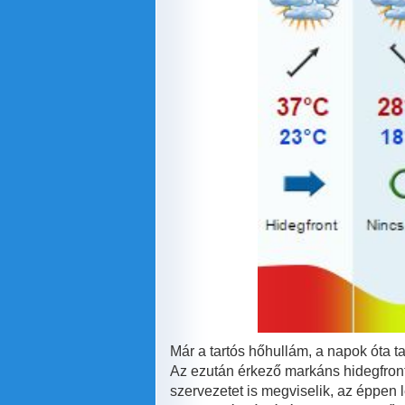
Már a tartós hőhullám, a napok óta t
Az ezután érkező markáns hidegfront
szervezetet is megviselik, az éppen