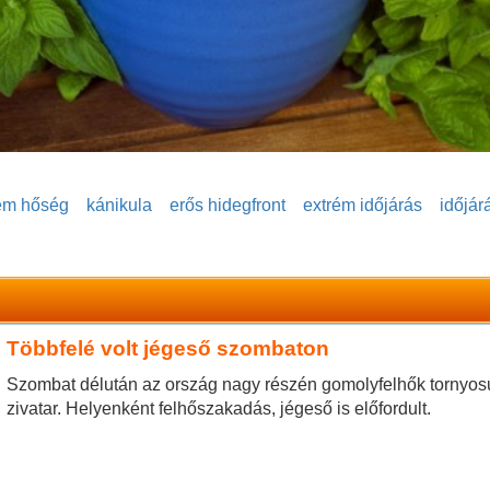
ém hőség
kánikula
erős hidegfront
extrém időjárás
időjár
Többfelé volt jégeső szombaton
Szombat délután az ország nagy részén gomolyfelhők tornyosult
zivatar. Helyenként felhőszakadás, jégeső is előfordult.