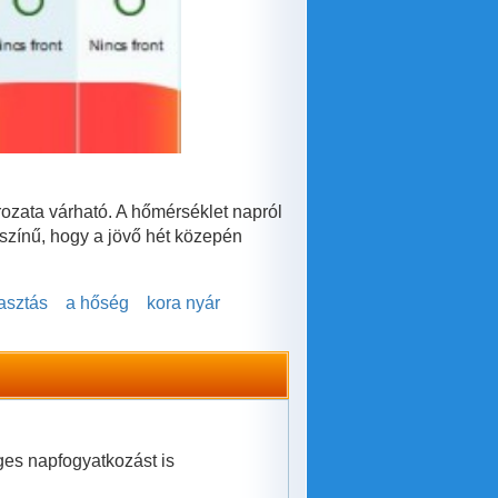
rozata várható. A hőmérséklet napról
ószínű, hogy a jövő hét közepén
asztás
a hőség
kora nyár
es napfogyatkozást is