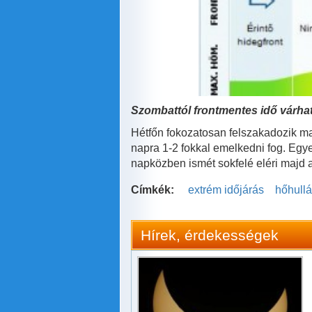
Szombattól frontmentes idő várha
Hétfőn fokozatosan felszakadozik maj
napra 1-2 fokkal emelkedni fog. Egye
napközben ismét sokfelé eléri majd a
Címkék:
extrém időjárás
hőhull
Hírek, érdekességek