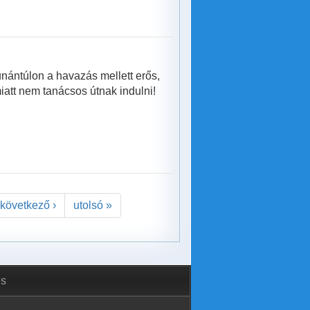
nántúlon a havazás mellett erős,
iatt nem tanácsos útnak indulni!
következő ›
utolsó »
és