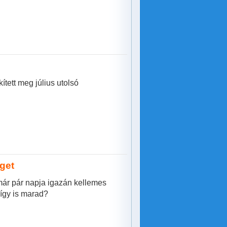
ett meg július utolsó
get
már pár napja igazán kellemes
 így is marad?