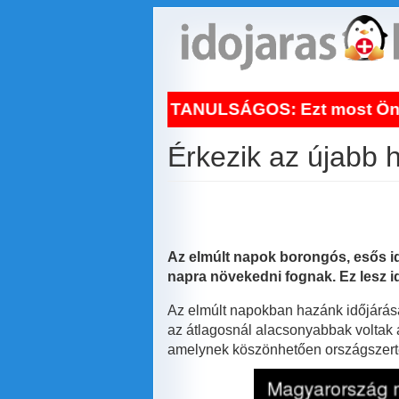
Ugrás
a
tartalomra
NAPI TANULSÁGOS: Ezt most Ön is vegye kom
Érkezik az újabb 
Az elmúlt napok borongós, esős id
napra növekedni fognak. Ez lesz 
Az elmúlt napokban hazánk időjárását
az átlagosnál alacsonyabbak voltak a
amelynek köszönhetően országszerte