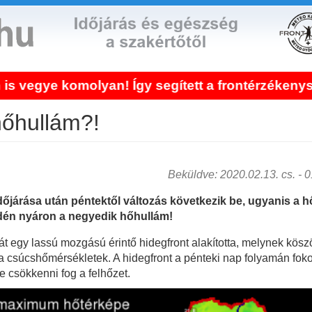
olyan! Így segített a frontérzékenység kezelés
hőhullám?!
Beküldve: 2020.02.13. cs. - 01
őjárása után péntektől változás következik be, ugyanis a 
idén nyáron a negyedik hőhullám!
 egy lassú mozgású érintő hidegfront alakította, melynek köszö
 csúcshőmérsékletek. A hidegfront a pénteki nap folyamán fokoz
 csökkenni fog a felhőzet.