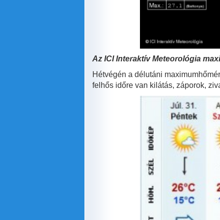
Az ICI
Interaktív Meteorológia max
Hétvégén a délutáni maximumhőmérsé
felhős időre van kilátás, záporok, zi