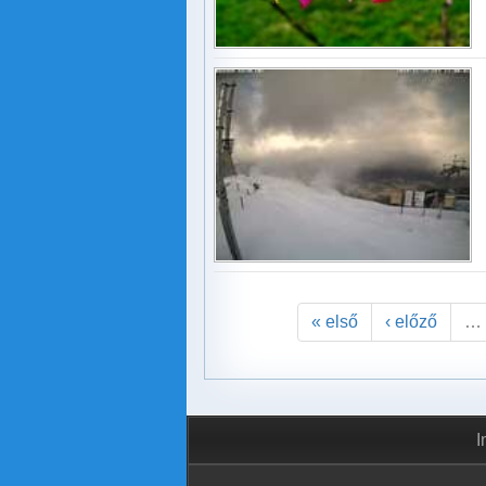
« első
‹ előző
…
I