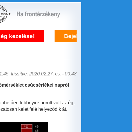
e!
Bejelentkezés frontérzékenység keze
:45, frissítve: 2020.02.27. cs. - 09:48
hőmérséklet csúcsértékei napról
nhetően többnyire borult volt az ég,
atosan kelet felé helyeződik át,