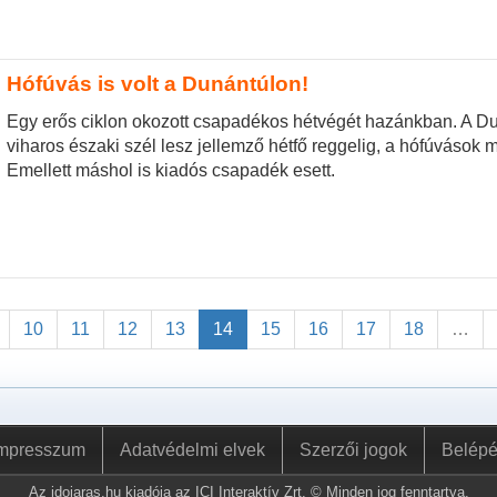
Hófúvás is volt a Dunántúlon!
Egy erős ciklon okozott csapadékos hétvégét hazánkban. A Du
viharos északi szél lesz jellemző hétfő reggelig, a hófúvások m
Emellett máshol is kiadós csapadék esett.
10
11
12
13
14
15
16
17
18
…
mpresszum
Adatvédelmi elvek
Szerzői jogok
Belép
Az idojaras.hu kiadója az ICI Interaktív Zrt. © Minden jog fenntartva.