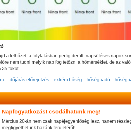
tó
d a felhőzet, a folytatásban pedig derült, napsütéses napok so
lőre nem tudni melyik nap fog tetőzni a hőmérséklet, de az val
 35 fokot.
ám
időjárás előrejelzés
extrém hőség
hőségriadó
hőségri
Napfogyatkozást csodálhatunk meg!
Március 20-án nem csak napéjegyenlőség lesz, hanem részleg
megfigyelhetünk hazánk területéről!