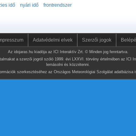
ies idő
nyári idő
frontrendszer
mpresszum
Adatvédelmi elvek
Szerzői jogok
Belép
Az idojaras.hu kiadója az ICI Interaktív Zrt. © Minden jog fenntartva.
almakat a szerzői jogról szóló 1999. évi LXXVI. törvény értelmében az ICI Int
lemásolni és közzétenni.
nformációk szerkesztéséhez az Országos Meteorológiai Szolgálat adatbázisa is