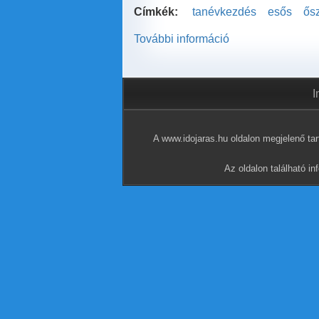
Címkék:
tanévkezdés
esős
ősz
További információ
Nyugaton
esős,
őszies,
keleten
I
késő
nyári
idővel
A www.idojaras.hu oldalon megjelenő tart
kezdődik
a
Az oldalon található i
tanév
tartalommal
kapcsolatosan