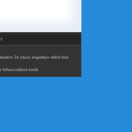
és
eraktív Zrt írásos engedélye nélkül tilos
 felhasználásra került.