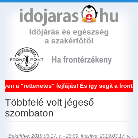
Ugrás
a
tartalomra
netes" fejfájás! És így segít a frontérzékenység
Többfelé volt jégeső
szombaton
Beküldve: 2019.03.17. v. - 23:39, frissítve: 2019.03.17. v. -