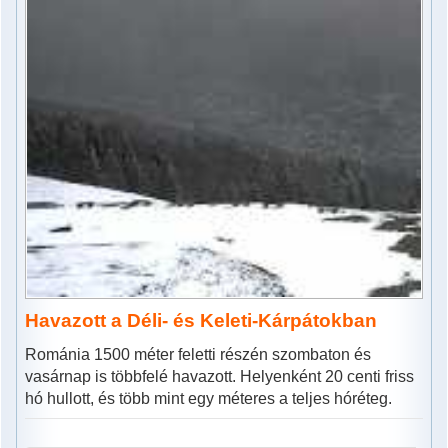
Havazott a Déli- és Keleti-Kárpátokban
Románia 1500 méter feletti részén szombaton és
vasárnap is többfelé havazott. Helyenként 20 centi friss
hó hullott, és több mint egy méteres a teljes hóréteg.