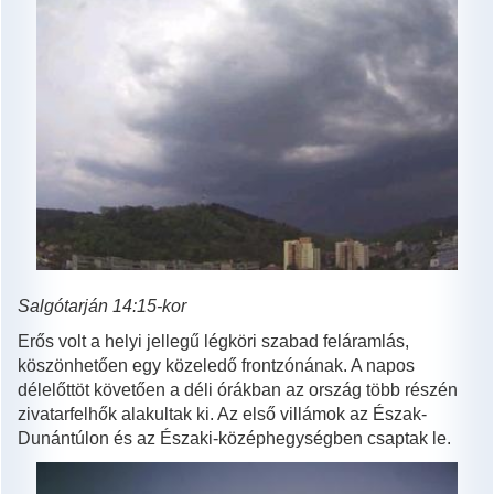
Salgótarján 14:15-kor
Erős volt a helyi jellegű légköri szabad feláramlás,
köszönhetően egy közeledő frontzónának. A napos
délelőttöt követően a déli órákban az ország több részén
zivatarfelhők alakultak ki. Az első villámok az Észak-
Dunántúlon és az Északi-középhegységben csaptak le.