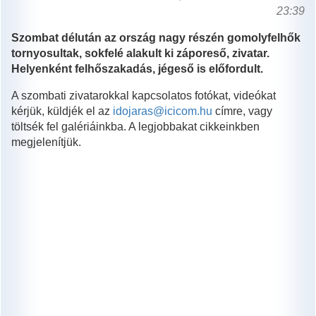
23:39
Szombat délután az ország nagy részén gomolyfelhők
tornyosultak, sokfelé alakult ki záporeső, zivatar.
Helyenként felhőszakadás, jégeső is előfordult.
A szombati zivatarokkal kapcsolatos fotókat, videókat
kérjük, küldjék el az
idojaras@icicom.hu
címre, vagy
töltsék fel galériáinkba. A legjobbakat cikkeinkben
megjelenítjük.